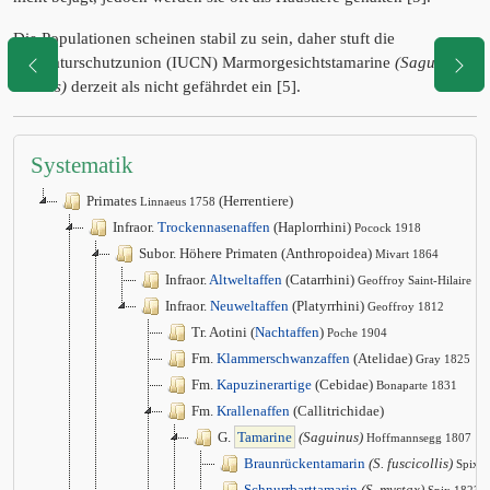
Die Populationen scheinen stabil zu sein, daher stuft die
Weltnaturschutzunion (IUCN) Marmorgesichtstamarine
(Saguinus
inustus)
derzeit als nicht gefährdet ein [5].
Systematik
Primates
(Herrentiere)
Linnaeus 1758
Infraor.
Trockennasenaffen
(Haplorrhini)
Pocock 1918
Subor. Höhere Primaten (Anthropoidea)
Mivart 1864
Infraor.
Altweltaffen
(Catarrhini)
Geoffroy Saint-Hilaire 1
Infraor.
Neuweltaffen
(Platyrrhini)
Geoffroy 1812
Tr. Aotini (
Nachtaffen
)
Poche 1904
Fm.
Klammerschwanzaffen
(Atelidae)
Gray 1825
Fm.
Kapuzinerartige
(Cebidae)
Bonaparte 1831
Fm.
Krallenaffen
(Callitrichidae)
G.
Tamarine
(Saguinus)
Hoffmannsegg 1807
Braunrückentamarin
(S. fuscicollis)
Spix 
Schnurrbarttamarin
(S. mystax)