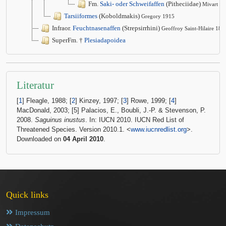
Fm.
Saki- oder Schweifaffen
(Pitheciidae)
Mivart 1
Tarsiiformes
(Koboldmakis)
Gregory 1915
Infraor.
Feuchtnasenaffen
(Strepsirrhini)
Geoffroy Saint-Hilaire 181
SuperFm. †
Plesiadapoidea
Literatur
[
1
] Fleagle, 1988; [
2
] Kinzey, 1997; [
3
] Rowe, 1999; [
4
]
MacDonald, 2003; [5] Palacios, E., Boubli, J.-P. & Stevenson, P.
2008.
Saguinus inustus
. In: IUCN 2010. IUCN Red List of
Threatened Species. Version 2010.1. <
www.iucnredlist.org
>.
Downloaded on
04 April 2010
.
Quick links
Impressum