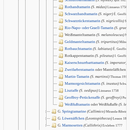
Spix 1823
Rothandtamarin
(S. midas)
Linnaeus 1758
Schwarzhandtamarin
(S. niger)
É. Geoffro
Schwarzrückentamarin
(S. nigricollis)
Spi
Rio-Napo- oder Graell-Tamarin
(S. graells
Weißmanteltamarin
(S. melanoleucus)
Mir
Goldmanteltamarin
(S. tripartitus)
Milne 
Rotbauchtamarin
(S. labiatus)
É. Geoffroy
Rotkappentamarin
(S. pileatus)
I. Geoffro
Kaiserschnurrbarttamarin
(S. imperator)
G
Zweifarbentamarin
oder Manteläffchen
(S
Martin-Tamarin
(S. martinsi)
Thomas 1912
Marmorgesichttamarin
(S. inustus)
Schwar
Lisztaffe
(S. oedipus)
Linnaeus 1758
Geoffroy-Perückenaffe
(S. geoffroyi)
Puch
Weißfußtamarin
oder Weißfußaffe
(S. leu
G.
Springtamarine
(Callimico)
Miranda-Ribeiro
G.
Löwenäffchen
(Leontopithecus)
Lesson 1840
G.
Marmosetten
(Callithrix)
Erxleben 1777