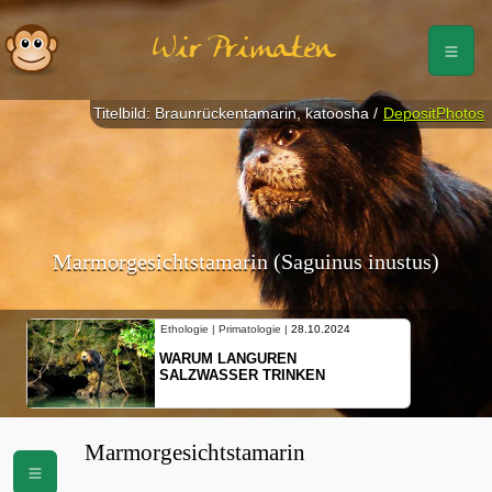
Wir Primaten
Titelbild: Braunrückentamarin, katoosha /
DepositPhotos
Marmorgesichtstamarin (Saguinus inustus)
Ethologie | Primatologie |
28.10.2024
Etholog
WARUM LANGUREN
NEUE
SALZWASSER TRINKEN
SCHO
BEW
Marmorgesichtstamarin