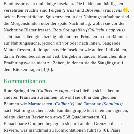
Bambussprossen und einige Insekten. Die beiden am häufigsten
verzehrten Früchte sind Feigen
(Ficus)
und
Brosimum rubecens
,
beides Beerenfrüchte. Spitzenzeiten in der Nahrungsaufnahme sind
die Morgenstunden oder der späte Nachmittag, wobei sie vor der
Nachtruhe Blätter fressen. Rote Springaffen
(Callicebus cupreus)
sieht man selten gleichzeitig mit anderen Primaten in den Bäumen
auf Nahrungssuche, jedoch oft vor oder nach ihnen. Säugende
Mütter fressen oft doppelt soviele Insekten wie andere Individuen,
da ihr Proteinbedarf erhöht ist. Umgekehrt ändern Männchen ihre
Ernährungsweise nicht zu Zeiten, in denen sie die Säuglinge auf
dem Rücken tragen [3][6].
Kommunikation
Rote Springaffen
(Callicebus cupreus)
schließen sich selten mit
anderen Primaten zusammen, obwohl sie oft in den gleichen
Bäumen wie
Marmosetten
(Callithrix)
und
Tamarine
(Saguinus)
nach Nahrung suchen. Jede Familiengruppe lebt in einem eigenen,
relativ kleinen Revier von etwa 568 Quadratmetern [6].
Benachbarte Gruppen begegnen sich oft an den Grenzen dieser
Reviere, was manchmal zu Konfrontationen führt [6][8]. Paare