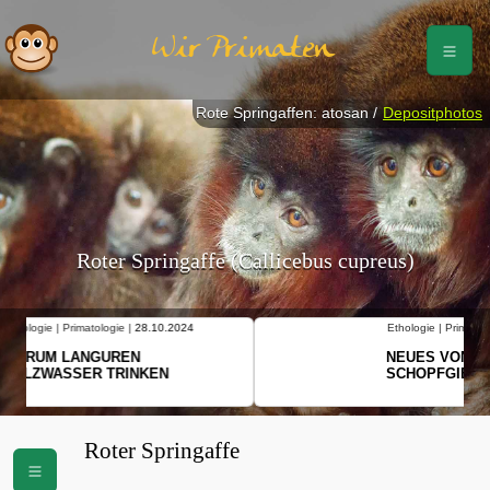
Wir Primaten
Rote Springaffen: atosan /
Depositphotos
Roter Springaffe (Callicebus cupreus)
Ethologie | Primatologie |
10.10.2024
NEUES VON WEIBLICHEN
SCHOPFGIBBONS UND IHRER
BEWEGUNGSMUSTER
Roter Springaffe