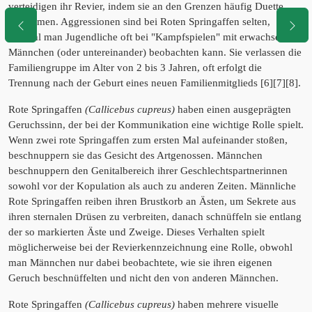
verteidigen ihr Revier, indem sie an den Grenzen häufig Duette
anstimmen. Aggressionen sind bei Roten Springaffen selten,
obwohl man Jugendliche oft bei "Kampfspielen" mit erwachsenen
Männchen (oder untereinander) beobachten kann. Sie verlassen die
Familiengruppe im Alter von 2 bis 3 Jahren, oft erfolgt die
Trennung nach der Geburt eines neuen Familienmitglieds [6][7][8].
Rote Springaffen
(Callicebus cupreus)
haben einen ausgeprägten
Geruchssinn, der bei der Kommunikation eine wichtige Rolle spielt.
Wenn zwei rote Springaffen zum ersten Mal aufeinander stoßen,
beschnuppern sie das Gesicht des Artgenossen. Männchen
beschnuppern den Genitalbereich ihrer Geschlechtspartnerinnen
sowohl vor der Kopulation als auch zu anderen Zeiten. Männliche
Rote Springaffen reiben ihren Brustkorb an Ästen, um Sekrete aus
ihren sternalen Drüsen zu verbreiten, danach schnüffeln sie entlang
der so markierten Äste und Zweige. Dieses Verhalten spielt
möglicherweise bei der Revierkennzeichnung eine Rolle, obwohl
man Männchen nur dabei beobachtete, wie sie ihren eigenen
Geruch beschnüffelten und nicht den von anderen Männchen.
Rote Springaffen
(Callicebus cupreus)
haben mehrere visuelle