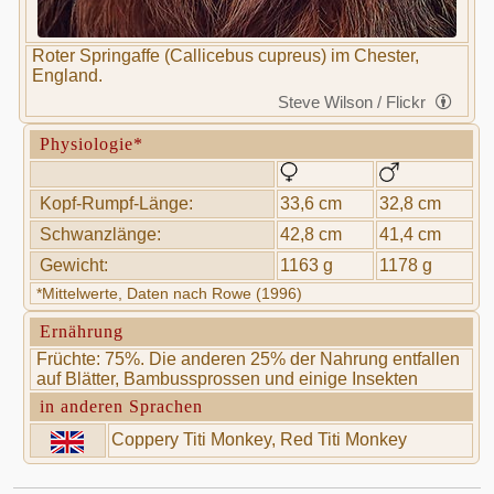
Roter Springaffe (Callicebus cupreus) im Chester,
England.
Steve Wilson / Flickr
Physiologie*
Kopf-Rumpf-Länge:
33,6 cm
32,8 cm
Schwanzlänge:
42,8 cm
41,4 cm
Gewicht:
1163 g
1178 g
*Mittelwerte, Daten nach Rowe (1996)
Ernährung
Früchte: 75%. Die anderen 25% der Nahrung entfallen
auf Blätter, Bambussprossen und einige Insekten
in anderen Sprachen
Coppery Titi Monkey, Red Titi Monkey