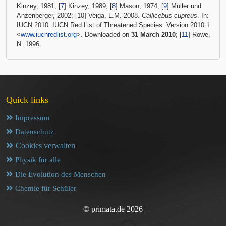
Kinzey, 1981; [
7
] Kinzey, 1989; [
8
] Mason, 1974; [
9
] Müller und
Anzenberger, 2002; [10] Veiga, L.M. 2008.
Callicebus cupreus
. In:
IUCN 2010. IUCN Red List of Threatened Species. Version 2010.1.
<
www.iucnredlist.org
>. Downloaded on
31 March 2010
; [
11
] Rowe,
N. 1996.
Quick links
Impressum
Datenschutz
Cookies verwalten
Physik für alle
Die Evolution des Menschen
Chemie für Schüler
© primata.de 2026