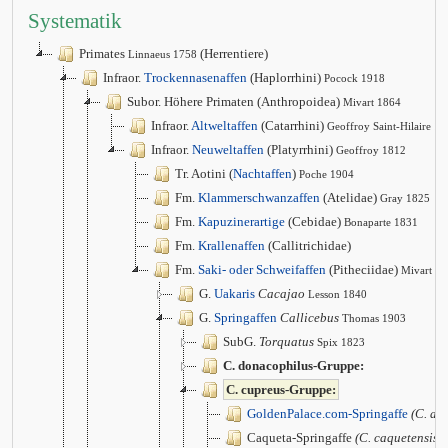
Systematik
Primates
(Herrentiere)
Linnaeus 1758
Infraor.
Trockennasenaffen
(Haplorrhini)
Pocock 1918
Subor. Höhere Primaten (Anthropoidea)
Mivart 1864
Infraor.
Altweltaffen
(Catarrhini)
Geoffroy Saint-Hilaire 1
Infraor.
Neuweltaffen
(Platyrrhini)
Geoffroy 1812
Tr. Aotini (
Nachtaffen
)
Poche 1904
Fm.
Klammerschwanzaffen
(Atelidae)
Gray 1825
Fm.
Kapuzinerartige
(Cebidae)
Bonaparte 1831
Fm.
Krallenaffen
(Callitrichidae)
Fm.
Saki- oder Schweifaffen
(Pitheciidae)
Mivart 1
G.
Uakaris
Cacajao
Lesson 1840
G.
Springaffen
Callicebus
Thomas 1903
SubG.
Torquatus
Spix 1823
C. donacophilus-Gruppe:
C. cupreus-Gruppe:
GoldenPalace.com-Springaffe
(C. aur
Caqueta-Springaffe
(C. caquetensis)