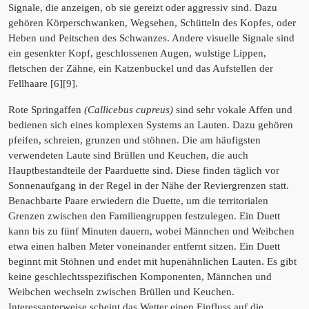
Signale, die anzeigen, ob sie gereizt oder aggressiv sind. Dazu
gehören Körperschwanken, Wegsehen, Schütteln des Kopfes, oder
Heben und Peitschen des Schwanzes. Andere visuelle Signale sind
ein gesenkter Kopf, geschlossenen Augen, wulstige Lippen,
fletschen der Zähne, ein Katzenbuckel und das Aufstellen der
Fellhaare [6][9].
Rote Springaffen
(Callicebus cupreus)
sind sehr vokale Affen und
bedienen sich eines komplexen Systems an Lauten. Dazu gehören
pfeifen, schreien, grunzen und stöhnen. Die am häufigsten
verwendeten Laute sind Brüllen und Keuchen, die auch
Hauptbestandteile der Paarduette sind. Diese finden täglich vor
Sonnenaufgang in der Regel in der Nähe der Reviergrenzen statt.
Benachbarte Paare erwiedern die Duette, um die territorialen
Grenzen zwischen den Familiengruppen festzulegen. Ein Duett
kann bis zu fünf Minuten dauern, wobei Männchen und Weibchen
etwa einen halben Meter voneinander entfernt sitzen. Ein Duett
beginnt mit Stöhnen und endet mit hupenähnlichen Lauten. Es gibt
keine geschlechtsspezifischen Komponenten, Männchen und
Weibchen wechseln zwischen Brüllen und Keuchen.
Interessanterweise scheint das Wetter einen Einfluss auf die