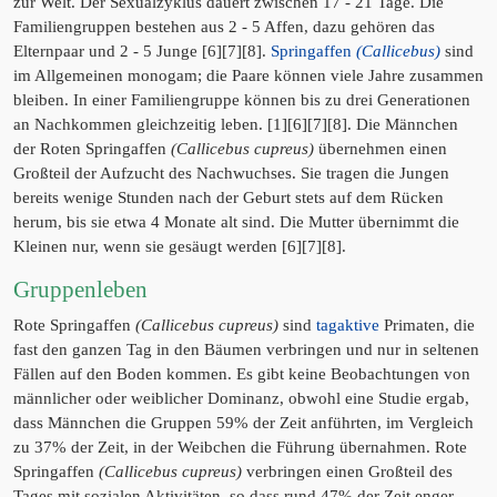
zur Welt. Der Sexualzyklus dauert zwischen 17 - 21 Tage. Die
Familiengruppen bestehen aus 2 - 5 Affen, dazu gehören das
Elternpaar und 2 - 5 Junge [6][7][8].
Springaffen
(Callicebus)
sind
im Allgemeinen monogam; die Paare können viele Jahre zusammen
bleiben. In einer Familiengruppe können bis zu drei Generationen
an Nachkommen gleichzeitig leben. [1][6][7][8]. Die Männchen
der Roten Springaffen
(Callicebus cupreus)
übernehmen einen
Großteil der Aufzucht des Nachwuchses. Sie tragen die Jungen
bereits wenige Stunden nach der Geburt stets auf dem Rücken
herum, bis sie etwa 4 Monate alt sind. Die Mutter übernimmt die
Kleinen nur, wenn sie gesäugt werden [6][7][8].
Gruppenleben
Rote Springaffen
(Callicebus cupreus)
sind
tagaktive
Primaten, die
fast den ganzen Tag in den Bäumen verbringen und nur in seltenen
Fällen auf den Boden kommen. Es gibt keine Beobachtungen von
männlicher oder weiblicher Dominanz, obwohl eine Studie ergab,
dass Männchen die Gruppen 59% der Zeit anführten, im Vergleich
zu 37% der Zeit, in der Weibchen die Führung übernahmen. Rote
Springaffen
(Callicebus cupreus)
verbringen einen Großteil des
Tages mit sozialen Aktivitäten, so dass rund 47% der Zeit enger