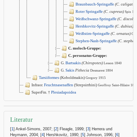
Braunbauch-Springaffe
(C. caligatus
Roter Springaffe
(C. cupreus)
Spix 18
Weißschwanz-Springaffe
(C. discolor
Hershkovitz-Springaffe
(C. dubius)
H
Weißstirn-Springaffe
(C. ornatus)
Gra
Stephen-Nash-Springaffe
(C. stephen
C. moloch-Gruppe:
C. personatus-Gruppe:
G.
Bartsakis
(Chiropotes)
Lesson 1840
G.
Sakis
Pithecia
Desmarest 1804
Tarsiiformes
(Koboldmakis)
Gregory 1915
Infraor.
Feuchtnasenaffen
(Strepsirrhini)
Geoffroy Saint-Hilaire 181
SuperFm. †
Plesiadapoidea
Literatur
[
1
] Ankel-Simons, 2007; [
2
] Fleagle, 1999; [
3
] Herrera und
Heymann, 2004; [
4
] Hershkovitz, 1990; [
5
] Johnson, 1996; [
6
]