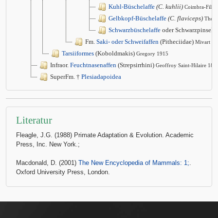
Kuhl-Büschelaffe
(C. kuhlii)
Coimbra-Filho
Gelbkopf-Büschelaffe
(C. flaviceps)
Thom
Schwarzbüschelaffe
oder Schwarzpinsela
Fm.
Saki- oder Schweifaffen
(Pitheciidae)
Mivart 1
Tarsiiformes
(Koboldmakis)
Gregory 1915
Infraor.
Feuchtnasenaffen
(Strepsirrhini)
Geoffroy Saint-Hilaire 181
SuperFm. †
Plesiadapoidea
Literatur
Fleagle, J.G. (1988) Primate Adaptation & Evolution. Academic
Press, Inc. New York.;
Macdonald, D. (2001)
The New Encyclopedia of Mammals: 1;
.
Oxford University Press, London.