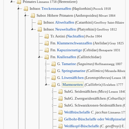
Primates
(Herrentiere)
Linnaeus 1758
Infraor.
Trockennasenaffen
(Haplorrhini)
Pocock 1918
Subor. Höhere Primaten (Anthropoidea)
Mivart 1864
Infraor.
Altweltaffen
(Catarrhini)
Geoffroy Saint-Hilaire 1
Infraor.
Neuweltaffen
(Platyrrhini)
Geoffroy 1812
Tr. Aotini (
Nachtaffen
)
Poche 1904
Fm.
Klammerschwanzaffen
(Atelidae)
Gray 1825
Fm.
Kapuzinerartige
(Cebidae)
Bonaparte 1831
Fm.
Krallenaffen
(Callitrichidae)
G.
Tamarine
(Saguinus)
Hoffmannsegg 1807
G.
Springtamarine
(Callimico)
Miranda-Ribeiro
G.
Löwenäffchen
(Leontopithecus)
Lesson 1840
G.
Marmosetten
(Callithrix)
Erxleben 1777
SubG. Seidenäffchen
(Mico)
Lesson 1840
SubG. Zwergseidenäffchen
(Cebuella)
Gr
SubG. Schwarzkronen-Seidenäffchen
(Cal
Weißbüschelaffe
C. jacchus
Linnaeus 1758
Gelbohr-Büschelaffe oder Weißpinselaffe
Weißkopf-Büschelaffe
(C. geoffroyi)
É. G