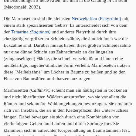
Untersuchungen 9 neue Arten, die man in die Gattung
Mico
stellt
(Macdonald, 2003).
Die Marmosetten sind die kleinsten
Neuweltaffen (Platyrrhini)
mit
einem stark spezialisierten Gebiss. Es unterscheidet sich von dem
der
Tamarine
(Saguinus)
und anderer Platyrrhini durch ihre
einzigartig vergrößerten Schneidezähne, die ähnlich hoch wie die
Eckzähne sind. Darüber hinaus haben diese großen Schneidezähne
nur eine dünne Schicht aus Zahnschmelz an der lingualen
(zungenseitigen) Fläche, die schnell verschleißt und ihnen eine
meißelartige, nagetier-ähnliche Form verleiht. Marmosetten nutzen
diese "Meißelzähne" um Löcher in Bäume zu beißen und so den
Fluss von Baumsäften und -harzen anzuregen.
Marmosetten
(Callithrix)
scheint man am häufigsten in trockenen
und nicht überfluteten Wäldern anzutreffen, wo sie vor allem die
Ränder und sekundäre Waldumgebungen bevorzugen. Sie ernähren
sich von Insekten, die sie in den Kletterpflazen des Unterwuchses
fangen. Dabei bewegen sie sich durch eine Kombination von
vierbeinigem Gehen und Laufen und durch Sprünge fort. Sie
klammern sich in aufrechter Körperhaltung an Baumstämmen fest,