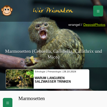
Wir Primaten
wrangel /
DepositPhotos
Marmosetten (Cebuella, Callibella, Callithrix und
Mico)
Ethologie | Primatologie |
28.10.2024
WARUM LANGUREN
SALZWASSER TRINKEN
Marmosetten