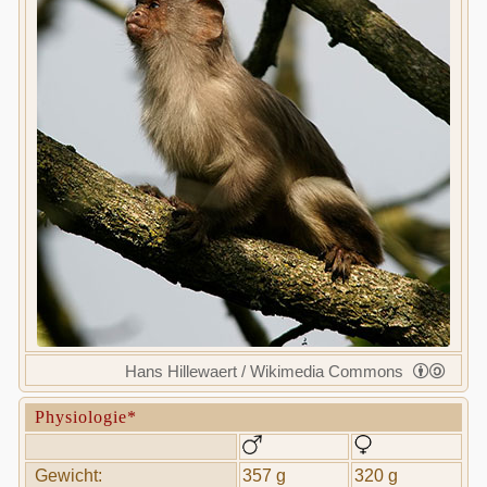
Hans Hillewaert / Wikimedia Commons
Physiologie*
Gewicht:
357 g
320 g