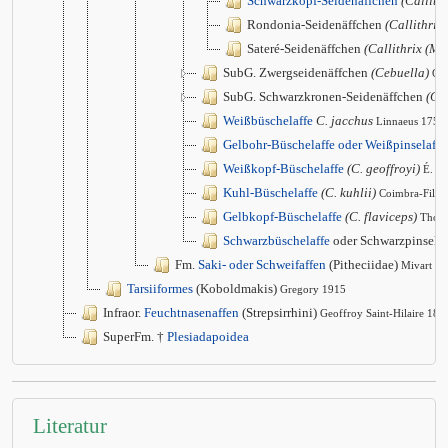
Schwarzkopf-Seidenäffchen
(Callith
Rondonia-Seidenäffchen
(Callithrix
Sateré-Seidenäffchen
(Callithrix (Mic
SubG. Zwergseidenäffchen
(Cebuella)
Gr
SubG. Schwarzkronen-Seidenäffchen
(Cal
Weißbüschelaffe
C. jacchus
Linnaeus 1758
Gelbohr-Büschelaffe oder Weißpinselaffe
Weißkopf-Büschelaffe
(C. geoffroyi)
É. G
Kuhl-Büschelaffe
(C. kuhlii)
Coimbra-Filho
Gelbkopf-Büschelaffe
(C. flaviceps)
Thom
Schwarzbüschelaffe
oder Schwarzpinsela
Fm.
Saki- oder Schweifaffen
(Pitheciidae)
Mivart 1
Tarsiiformes
(Koboldmakis)
Gregory 1915
Infraor.
Feuchtnasenaffen
(Strepsirrhini)
Geoffroy Saint-Hilaire 181
SuperFm. †
Plesiadapoidea
Literatur