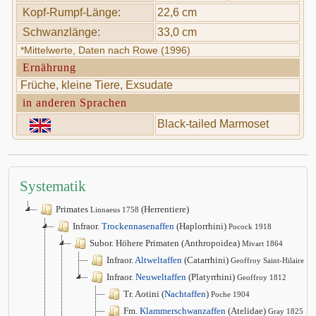
Kopf-Rumpf-Länge:
22,6 cm
Schwanzlänge:
33,0 cm
*Mittelwerte, Daten nach Rowe (1996)
Ernährung
Früche, kleine Tiere, Exsudate
in anderen Sprachen
Black-tailed Marmoset
Systematik
Primates
(Herrentiere)
Linnaeus 1758
Infraor.
Trockennasenaffen
(Haplorrhini)
Pocock 1918
Subor. Höhere Primaten (Anthropoidea)
Mivart 1864
Infraor.
Altweltaffen
(Catarrhini)
Geoffroy Saint-Hilaire 1
Infraor.
Neuweltaffen
(Platyrrhini)
Geoffroy 1812
Tr. Aotini (
Nachtaffen
)
Poche 1904
Fm.
Klammerschwanzaffen
(Atelidae)
Gray 1825