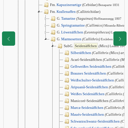
Fm.
Kapuzinerartige
(Cebidae)
Bonaparte 1831
Fm.
Krallenaffen
(Callitrichidae)
G.
Tamarine
(Saguinus)
Hoffmannsegg 1807
G.
Springtamarine
(Callimico)
Miranda-Ribeiro
G.
Löwenäffchen
(Leontopithecus)
Lesson 1840
G.
Marmosetten
(Callithrix)
Erxleben 1777
SubG.
Seidenäffchen
(Mico)
Lesson 1840
Silberäffchen
(Callithrix (Mico) arge
Acarí-Seidenäffchen
(Callithrix (Mic
Gelbweißes Seidenäffchen
(Callithri
Braunes Seidenäffchen
(Callithrix (
Weißschulter-Seidenäffchen
(Callith
Aripuanã-Seidenäffchen
(Callithrix 
Weißes Seidenäffchen
(Callithrix (M
Manicoré-Seidenäffchen
(Callithrix
Marca-Seidenäffchen
(Callithrix (Mi
Maués-Seidenäffchen
(Callithrix (M
Schwarzschwanz-Seidenäffchen
(Cal