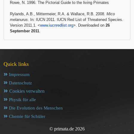
Rowe, N. 1996. The Pictorial Guide to the living Primates
Rylands, A.B., Mittermeier, R.A. & Wallace, R.B. 2008.
Mico
melanurus
. In: IUCN 2011. IUCN Red List of Threatened Species.
Version 2011.1. <
www.iucnredlist.org
>. Downloaded on
26
September 2011
.
Quick links
Impressum
Datenschutz
Cookies verwalten
Physik für alle
Die Evolution des Menschen
Chemie für Schüler
© primata.de 2026