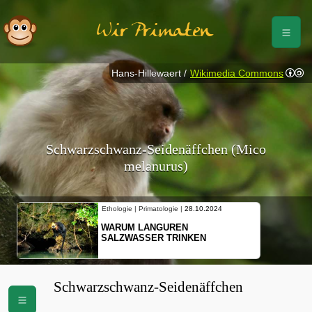
Wir Primaten
Hans-Hillewaert /
Wikimedia Commons
Schwarzschwanz-Seidenäffchen (Mico
melanurus)
Ethologie | Primatologie |
28.10.2024
WARUM LANGUREN
SALZWASSER TRINKEN
Schwarzschwanz-Seidenäffchen