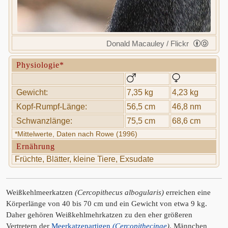
Donald Macauley / Flickr
Physiologie*
Gewicht:
7,35 kg
4,23 kg
Kopf-Rumpf-Länge:
56,5 cm
46,8 nm
Schwanzlänge:
75,5 cm
68,6 cm
*Mittelwerte, Daten nach Rowe (1996)
Ernährung
Früchte, Blätter, kleine Tiere, Exsudate
Weißkehlmeerkatzen
(Cercopithecus albogularis)
erreichen eine
Körperlänge von 40 bis 70 cm und ein Gewicht von etwa 9 kg.
Daher gehören Weißkehlmehrkatzen zu den eher größeren
Vertretern der
Meerkatzenartigen
(Cercopithecinae
)
. Männchen