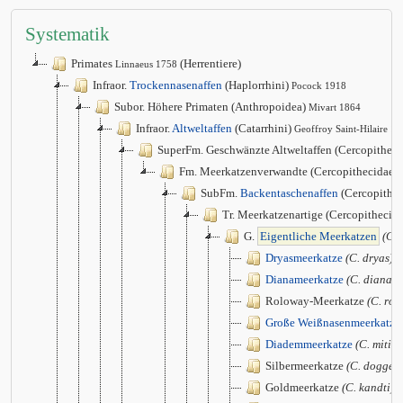
Systematik
Primates
(Herrentiere)
Linnaeus 1758
Infraor.
Trockennasenaffen
(Haplorrhini)
Pocock 1918
Subor. Höhere Primaten (Anthropoidea)
Mivart 1864
Infraor.
Altweltaffen
(Catarrhini)
Geoffroy Saint-Hilaire 1
SuperFm. Geschwänzte Altweltaffen (Cercopithec
Fm. Meerkatzenverwandte (Cercopithecidae)
SubFm.
Backentaschenaffen
(Cercopithec
Tr. Meerkatzenartige (Cercopithecini
G.
Eigentliche Meerkatzen
(Ce
Dryasmeerkatze
(C. dryas)
Dianameerkatze
(C. diana)
Roloway-Meerkatze
(C. rol
Große Weißnasenmeerkatze
Diademmeerkatze
(C. mitis)
Silbermeerkatze
(C. doggett
Goldmeerkatze
(C. kandti)