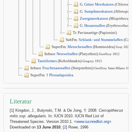
G.
Grüne Meerkatzen
(Chloroce
G.
Sumpfmeerkatzen
(Allenopith
Zwergmeerkatzen
(Miopithecus)
G.
Husarenaffen
(Erythrocebus)
Tr. Pavianartige (Papionini)
SubFm.
Schlank- und Stummelaffen
(Col
SuperFm.
Menschenaffen
(Hominoidea)
Gray 1825
Infraor.
Neuweltaffen
(Platyrrhini)
Geoffroy 1812
Tarsiiformes
(Koboldmakis)
Gregory 1915
Infraor.
Feuchtnasenaffen
(Strepsirrhini)
Geoffroy Saint-Hilaire 181
SuperFm. †
Plesiadapoidea
Literatur
[1] Kingdon, J., Butynski, T.M. & De Jong, Y. 2008.
Cercopithecus
mitis ssp. albogularis
. In: IUCN 2010. IUCN Red List of
Threatened Species. Version 2010.1. <
www.iucnredlist.org
>.
Downloaded on
13 June 2010
; [
2
] Rowe, 1996