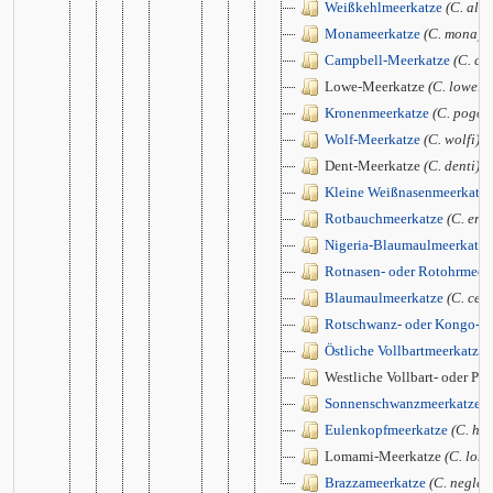
Weißkehlmeerkatze
(C. alb
Monameerkatze
(C. mona)
Campbell-Meerkatze
(C. ca
Lowe-Meerkatze
(C. lowei)
Kronenmeerkatze
(C. pogon
Wolf-Meerkatze
(C. wolfi)
Dent-Meerkatze
(C. denti)
Kleine Weißnasenmeerkatze
Rotbauchmeerkatze
(C. ery
Nigeria-Blaumaulmeerkatze
Rotnasen- oder Rotohrmeer
Blaumaulmeerkatze
(C. cep
Rotschwanz- oder Kongo-W
Östliche Vollbartmeerkatze
Westliche Vollbart- oder Pr
Sonnenschwanzmeerkatze
(
Eulenkopfmeerkatze
(C. ha
Lomami-Meerkatze
(C. lom
Brazzameerkatze
(C. neglec