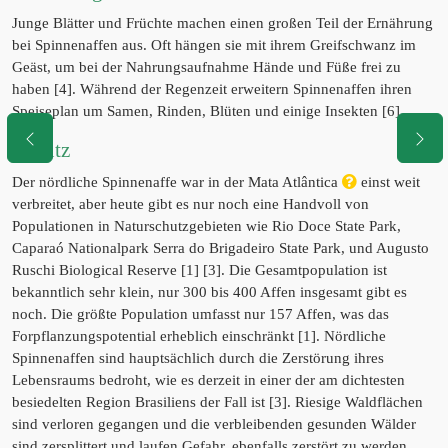
Junge Blätter und Früchte machen einen großen Teil der Ernährung
bei Spinnenaffen aus. Oft hängen sie mit ihrem Greifschwanz im
Geäst, um bei der Nahrungsaufnahme Hände und Füße frei zu
haben [4]. Während der Regenzeit erweitern Spinnenaffen ihren
Speiseplan um Samen, Rinden, Blüten und einige Insekten [6].
Schutz
Der nördliche Spinnenaffe war in der Mata Atlântica
einst weit
verbreitet, aber heute gibt es nur noch eine Handvoll von
Populationen in Naturschutzgebieten wie Rio Doce State Park,
Caparaó Nationalpark Serra do Brigadeiro State Park, und Augusto
Ruschi Biological Reserve [1] [3]. Die Gesamtpopulation ist
bekanntlich sehr klein, nur 300 bis 400 Affen insgesamt gibt es
noch. Die größte Population umfasst nur 157 Affen, was das
Forpflanzungspotential erheblich einschränkt [1]. Nördliche
Spinnenaffen sind hauptsächlich durch die Zerstörung ihres
Lebensraums bedroht, wie es derzeit in einer der am dichtesten
besiedelten Region Brasiliens der Fall ist [3]. Riesige Waldflächen
sind verloren gegangen und die verbleibenden gesunden Wälder
sind zersplittert und laufen Gefahr, ebenfalls zerstört zu werden.