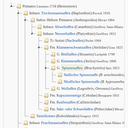
Primates
(Herrentiere)
Linnaeus 1758
Infraor.
Trockennasenaffen
(Haplorrhini)
Pocock 1918
Subor. Höhere Primaten (Anthropoidea)
Mivart 1864
Infraor.
Altweltaffen
(Catarrhini)
Geoffroy Saint-Hilaire 1
Infraor.
Neuweltaffen
(Platyrrhini)
Geoffroy 1812
Tr. Aotini (
Nachtaffen
)
Poche 1904
Fm.
Klammerschwanzaffen
(Atelidae)
Gray 1825
G.
Brüllaffen
(Alouatta)
Lacépède 1799
G.
Klammeraffen
(Ateles)
Geoffroy 1806
G.
Spinnenaffen
(Brachyteles)
Spix 1823
Südlicher Spinnenaffe
(B. arachnoides)
G
Nördlicher Spinnenaffe
(B. hypoxanthus)
G.
Wollaffen
(Lagothrix, Oreonax)
Geoffroy
Fm.
Kapuzinerartige
(Cebidae)
Bonaparte 1831
Fm.
Krallenaffen
(Callitrichidae)
Fm.
Saki- oder Schweifaffen
(Pitheciidae)
Mivart 1
Tarsiiformes
(Koboldmakis)
Gregory 1915
Infraor.
Feuchtnasenaffen
(Strepsirrhini)
Geoffroy Saint-Hilaire 181