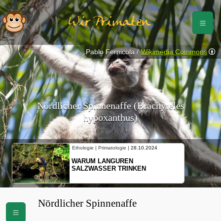
Wir Primaten
Pablo Fernicola /
Wikimedia Commons
Nördlicher Spinnenaffe (Brachyteles
hypoxanthus)
Ethologie | Primatologie |
10.10.2024
NEUES VON WEIBLICHEN
SCHOPFGIBBONS UND IHRER
BEWEGUNGSMUSTER
Nördlicher Spinnenaffe