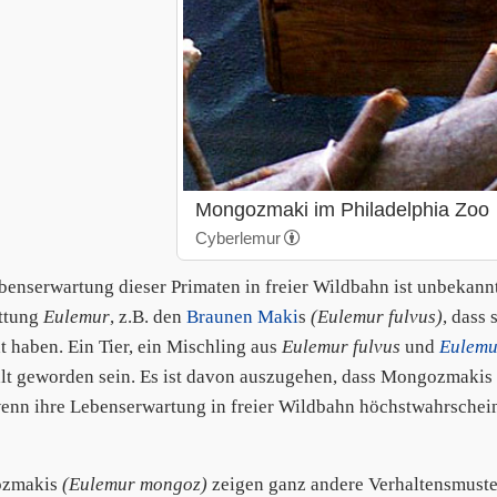
Mongozmaki im Philadelphia Zoo
Cyberlemur
benserwartung dieser Primaten in freier Wildbahn ist unbekann
ttung
Eulemur
, z.B. den
Braunen Maki
s
(Eulemur fulvus)
, dass
ht haben. Ein Tier, ein Mischling aus
Eulemur fulvus
und
Eulemu
alt geworden sein. Es ist davon auszugehen, dass Mongozmakis
enn ihre Lebenserwartung in freier Wildbahn höchstwahrscheinli
zmakis
(Eulemur mongoz)
zeigen ganz andere Verhaltensmuster