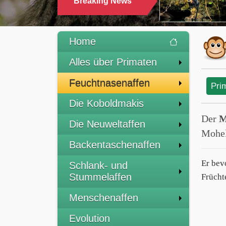
Breaking News
Home
Alles über Primaten
Feuchtnasenaffen
Pri
Die Koboldmakis
Der
M
Die Neuweltaffen
Mohel
Backentaschenaffen
Er bev
Schlank- und
Stummelaffen
Frücht
Menschenaffen
Evolution