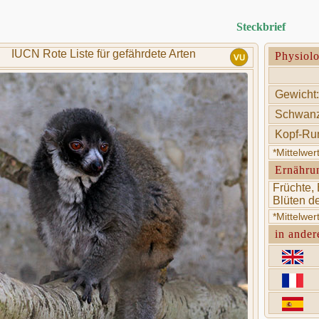
Steckbrief
IUCN Rote Liste für gefährdete Arten
Physiol
Gewicht:
Schwanz
Kopf-Ru
*Mittelwe
Ernähru
Früchte, 
Blüten d
*Mittelwe
in ander