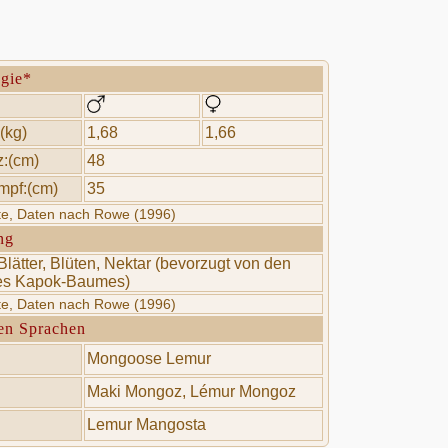
ogie*
(kg)
1,68
1,66
:(cm)
48
mpf:(cm)
35
rte, Daten nach Rowe (1996)
ng
Blätter, Blüten, Nektar (bevorzugt von den
es Kapok-Baumes)
rte, Daten nach Rowe (1996)
en Sprachen
Mongoose Lemur
Maki Mongoz, Lémur Mongoz
Lemur Mangosta