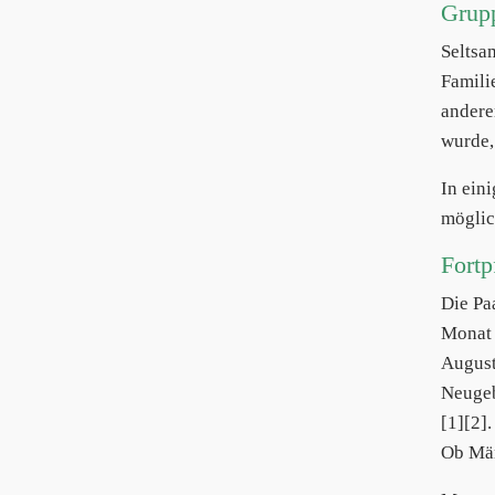
Grup
Seltsa
Famili
andere
wurde,
In ein
möglic
Fortp
Die P
Monat 
August
Neugeb
[1][2].
Ob Män