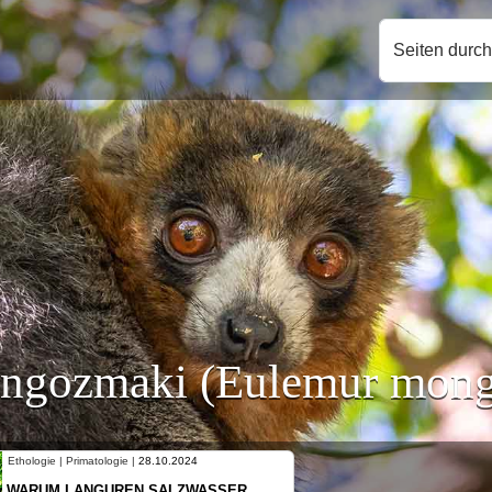
Seiten durc
ngozmaki (Eulemur mong
Ethologie | Primatologie |
10.10.2024
NEUES VON WEIBLICHEN