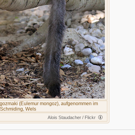
gozmaki (Eulemur mongoz), aufgenommen im
Schmiding, Wels
Alois Staudacher / Flickr