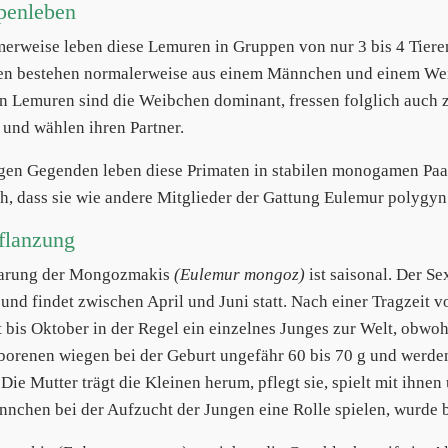
penleben
merweise leben diese Lemuren in Gruppen von nur 3 bis 4 Tieren
en bestehen normalerweise aus einem Männchen und einem W
n Lemuren sind die Weibchen dominant, fressen folglich auch 
 und wählen ihren Partner.
igen Gegenden leben diese Primaten in stabilen monogamen Paa
h, dass sie wie andere Mitglieder der Gattung Eulemur polygy
flanzung
aarung der Mongozmakis
(Eulemur mongoz)
ist saisonal. Der S
und findet zwischen April und Juni statt. Nach einer Tragzeit
 bis Oktober in der Regel ein einzelnes Junges zur Welt, obwohl
orenen wiegen bei der Geburt ungefähr 60 bis 70 g und werde
 Die Mutter trägt die Kleinen herum, pflegt sie, spielt mit ihne
nchen bei der Aufzucht der Jungen eine Rolle spielen, wurde b