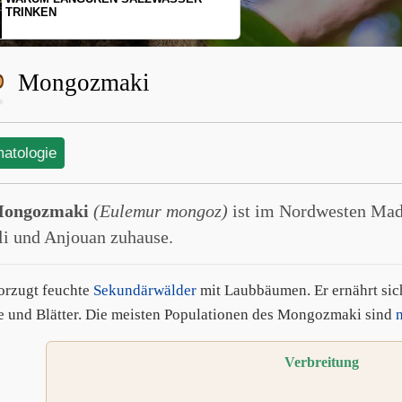
SCHOPFGIBBONS UND IHRER
BEWEGUNGSMUSTER
Mongozmaki
matologie
ongozmaki
(Eulemur mongoz)
ist im Nordwesten Mad
i und Anjouan zuhause.
orzugt feuchte
Sekundärwälder
mit Laubbäumen. Er ernährt sich
e und Blätter. Die meisten Populationen des Mongozmaki sind
Verbreitung