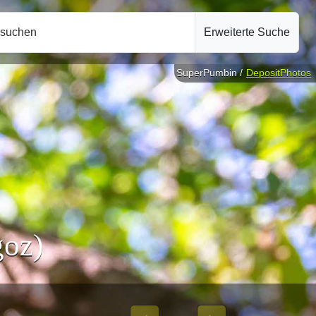
hsuchen
Erweiterte Suche
SuperPumbin /
DepositPhotos
oz)