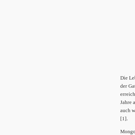
Die Le
der Ga
erreic
Jahre 
auch w
[1].
Mongo