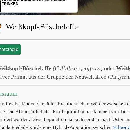
SCHOPFGIBBONS UND IHRER
BEWEGUNGSMUSTER
Weißkopf-Büschelaffe
matologie
eißkopf-Büschelaffe
(Callithrix geoffroyi)
oder
Weißg
tiver Primat aus der Gruppe der Neuweltaffen (Platyrrhi
nsraum
t in Restbeständen der südostbrasilianischen Wälder zwischen 
ce. Die Affen südlich des Rio Jequitinhonha stammen von Tier
ildert wurden. Diese Population hat sich seitdem nach Osten aus
rra da Piedade wurde eine Hybrid-Population zwischen
Schwarz