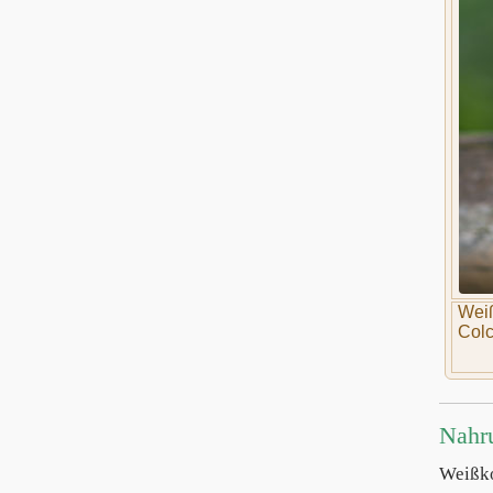
Weiß
Colc
Nahr
Weißk