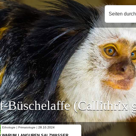
Seiten durc
-Büschelaffe (Callithrix g
Ethologie | Primatologie |
10.10.2024
NEUES VON WEIBLICHEN