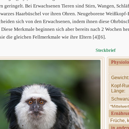
n geringelt. Bei Erwachsenen Tieren sind Stirn, Wangen, Schl
hwarzes Haarbüschel vor ihren Ohren. Neugeborene Weißkopf-
cheiden sich von den Erwachsenen, indem ihnen diese Ohrbüsch
. Diese Merkmale beginnen sich aber bereits nach 2 Wochen he
sie die gleichen Fellmerkmale wie ihre Eltern [4][6].
Steckbrief
Physiol
Gewicht:
Kopf-Ru
Länge:
Schwanz
*Mittelwe
Ernähru
Früche, k
in ander