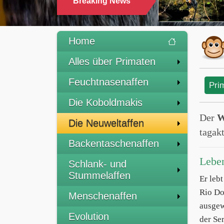
Breaking News
Home
Alles über Primaten
Feuchtnasenaffen
Pri
Die Koboldmakis
Der
W
Die Neuweltaffen
tagak
Backentaschenaffen
Lebe
Schlank- und
Stummelaffen
Er leb
Rio Do
Menschenaffen
ausgew
Evolution
der Se