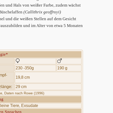
äfen und Hals von weißer Farbe, zudem wächst
Büschelaffen
(Callithrix geoffroyi)
el und die weißen Stellen auf dem Gesicht
rauszubilden und im Alter von etwa 5 Monaten
ogie*
230 -350g
190 g
mpf-
19,8 cm
länge:
29 cm
rte, Daten nach Rowe (1996)
ng
leine Tiere, Exsudate
en Sprachen