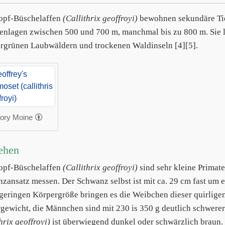
opf-Büschelaffen
(Callithrix geoffroyi)
bewohnen sekundäre Tie
enlagen zwischen 500 und 700 m, manchmal bis zu 800 m. Sie 
grünen Laubwäldern und trockenen Waldinseln [4][5].
ory Moine
ehen
opf-Büschelaffen
(Callithrix geoffroyi)
sind sehr kleine Primat
zansatz messen. Der Schwanz selbst ist mit ca. 29 cm fast um ein
 geringen Körpergröße bringen es die Weibchen dieser quirlige
gewicht, die Männchen sind mit 230 is 350 g deutlich schwere
hrix geoffroyi)
ist überwiegend dunkel oder schwärzlich braun.