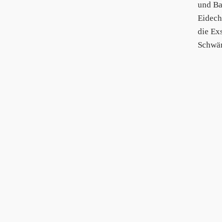
und Ba
Eidech
die Ex
Schwär