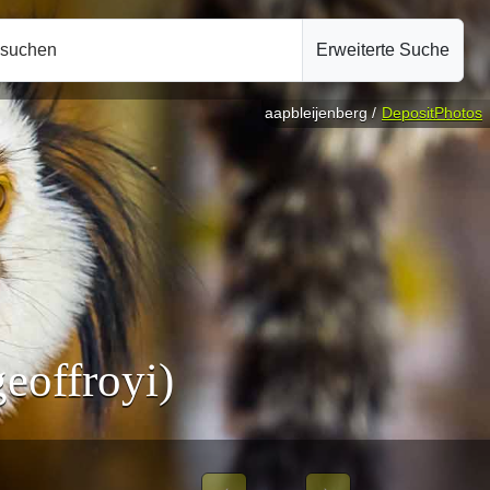
hsuchen
Erweiterte Suche
aapbleijenberg /
DepositPhotos
eoffroyi)