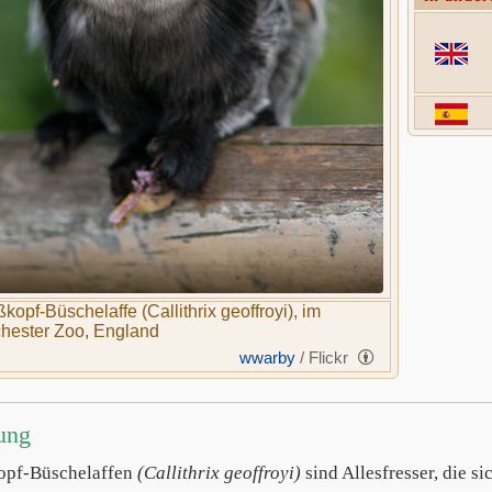
kopf-Büschelaffe (Callithrix geoffroyi), im
hester Zoo, England
wwarby
/ Flickr
ung
opf-Büschelaffen
(Callithrix geoffroyi)
sind Allesfresser, die s