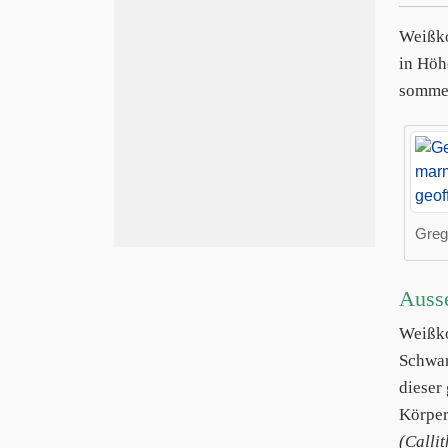
Weißk
in Höh
sommer
Greg
Auss
Weißk
Schwan
dieser
Körper
(Callit