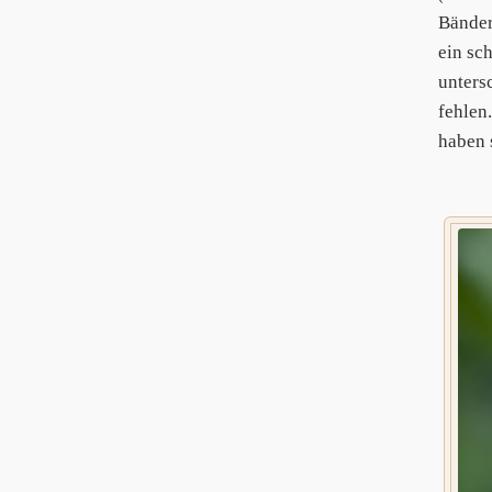
Bänder
ein sc
unters
fehlen
haben 