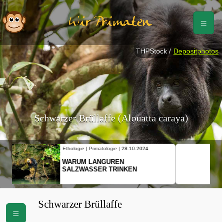
Wir Primaten
THPStock /
Depositphotos
Schwarzer Brüllaffe (Alouatta caraya)
Ethologie | Primatologie |
10.10.2024
NEUES VON WEIBLICHEN
SCHOPFGIBBONS UND IHRER
BEWEGUNGSMUSTER
Schwarzer Brüllaffe