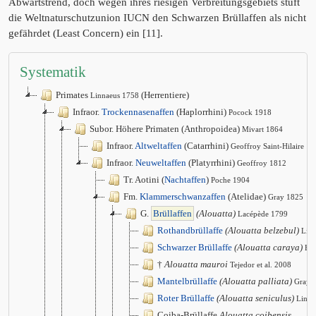
Abwärtstrend, doch wegen ihres riesigen Verbreitungsgebiets stuft
die Weltnaturschutzunion IUCN den Schwarzen Brüllaffen als nicht
gefährdet (Least Concern) ein [11].
Systematik
Primates
(Herrentiere)
Linnaeus 1758
Infraor.
Trockennasenaffen
(Haplorrhini)
Pocock 1918
Subor. Höhere Primaten (Anthropoidea)
Mivart 1864
Infraor.
Altweltaffen
(Catarrhini)
Geoffroy Saint-Hilaire 1
Infraor.
Neuweltaffen
(Platyrrhini)
Geoffroy 1812
Tr. Aotini (
Nachtaffen
)
Poche 1904
Fm.
Klammerschwanzaffen
(Atelidae)
Gray 1825
G.
Brüllaffen
(Alouatta)
Lacépède 1799
Rothandbrüllaffe
(Alouatta belzebul)
Lin
Schwarzer Brüllaffe
(Alouatta caraya)
Hu
†
Alouatta mauroi
Tejedor et al. 2008
Mantelbrüllaffe
(Alouatta palliata)
Gray 
Roter Brüllaffe
(Alouatta seniculus)
Linna
Coiba-Brüllaffe
Alouatta coibensis