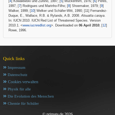
[
4
] Kowalewski und Zunino, 1997; [
5
] Muckenhirn, 1976; [
6
] Peres,
1997; [
7
] Rodrigues und Marinho-Filho; [
8
] Shoemaker, 1979; [
9
]
Walker, 1999; [
10
] Welker und Schäfer-Witt, 1990; [11] Fernandez-
Duque, E., Wallace, R.B. & Rylands, A.B. 2008.
Alouatta caraya
.
In: IUCN 2010. IUCN Red List of Threatened Species. Version
2010.1. <
www.iucnredlist.org
>. Downloaded on
06 April 2010
; [
12
]
Rowe, 1996.
Quick links
Impressum
Datenschutz
Cookies verwalten
Physik für alle
Die Evolution des Menschen
Chemie für Schüler
© primata.de 2026