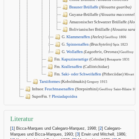
Brauner Brüllaffe
(Alouatta guariba)
Guyana-Brüllaffe
(Alouatta macconnelli)
Amazonischer Schwarzer Brüllaffe
(Aloua
Bolivianischer Brüllaffe
(Alouatta sara)
G.
Klammeraffen
(Ateles)
Geoffroy 1806
G.
Spinnenaffen
(Brachyteles)
Spix 1823
G.
Wollaffen
(Lagothrix, Oreonax)
Geoffroy
Fm.
Kapuzinerartige
(Cebidae)
Bonaparte 1831
Fm.
Krallenaffen
(Callitrichidae)
Fm.
Saki- oder Schweifaffen
(Pitheciidae)
Mivart 1
Tarsiiformes
(Koboldmakis)
Gregory 1915
Infraor.
Feuchtnasenaffen
(Strepsirrhini)
Geoffroy Saint-Hilaire 181
SuperFm. †
Plesiadapoidea
Literatur
[
1
] Bicca-Marques und Calegaro-Marquez, 1998; [
2
] Calegaro-
Marques und Bicca-Marques, 1993; [
3
] Erwin und Mitchell, 1986;