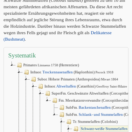
Schwarze Stummelaffen
(Colobus satanas)
gehören zu den 10 am
meisten gefährdeten afrikanischen Affenarten. Da diese Art recht
spezialisierte Ernährungsgewohnheiten hat, reagiert sie sehr
empfindlich auf jegliche Störung ihres Lebensraums, etwa durch
die Holzindustrie. Darüber hinaus werden Schwarze Stummelaffen
wegen ihres Fells gejagt und ihr Fleisch gilt als
Delikatesse
(Bushmeat)
.
Systematik
Primates
(Herrentiere)
Linnaeus 1758
Infraor.
Trockennasenaffen
(Haplorrhini)
Pocock 1918
Subor. Höhere Primaten (Anthropoidea)
Mivart 1864
Infraor.
Altweltaffen
(Catarrhini)
Geoffroy Saint-Hilaire 1
SuperFm. Geschwänzte Altweltaffen (Cercopithec
Fm. Meerkatzenverwandte (Cercopithecidae)
SubFm.
Backentaschenaffen
(Cercopithec
SubFm.
Schlank- und Stummelaffen
(Col
Tr. Stummelaffen (Colobini)
Schwarz-weiße Stummelaffen
(