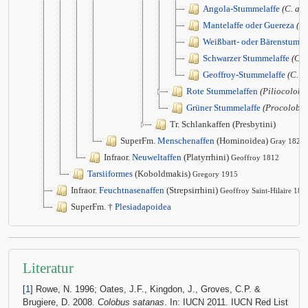
Angola-Stummelaffe
(C. an
Mantelaffe oder Guereza
(C.
Weißbart- oder Bärenstumme
Schwarzer Stummelaffe
(C. 
Geoffroy-Stummelaffe
(C. v
Rote Stummelaffen
(Piliocolobu
Grüner Stummelaffe
(Procolobus
Tr. Schlankaffen (Presbytini)
SuperFm.
Menschenaffen
(Hominoidea)
Gray 1825
Infraor.
Neuweltaffen
(Platyrrhini)
Geoffroy 1812
Tarsiiformes
(Koboldmakis)
Gregory 1915
Infraor.
Feuchtnasenaffen
(Strepsirrhini)
Geoffroy Saint-Hilaire 181
SuperFm. †
Plesiadapoidea
Literatur
[
1
] Rowe, N. 1996; Oates, J.F., Kingdon, J., Groves, C.P. &
Brugiere, D. 2008.
Colobus satanas
. In: IUCN 2011. IUCN Red List