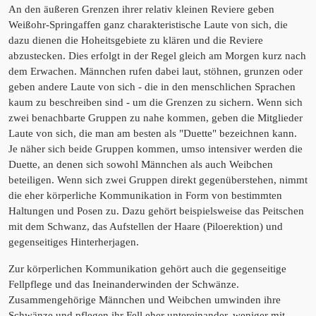
An den äußeren Grenzen ihrer relativ kleinen Reviere geben
Weißohr-Springaffen ganz charakteristische Laute von sich, die
dazu dienen die Hoheitsgebiete zu klären und die Reviere
abzustecken. Dies erfolgt in der Regel gleich am Morgen kurz nach
dem Erwachen. Männchen rufen dabei laut, stöhnen, grunzen oder
geben andere Laute von sich - die in den menschlichen Sprachen
kaum zu beschreiben sind - um die Grenzen zu sichern. Wenn sich
zwei benachbarte Gruppen zu nahe kommen, geben die Mitglieder
Laute von sich, die man am besten als "Duette" bezeichnen kann.
Je näher sich beide Gruppen kommen, umso intensiver werden die
Duette, an denen sich sowohl Männchen als auch Weibchen
beteiligen. Wenn sich zwei Gruppen direkt gegenüberstehen, nimmt
die eher körperliche Kommunikation in Form von bestimmten
Haltungen und Posen zu. Dazu gehört beispielsweise das Peitschen
mit dem Schwanz, das Aufstellen der Haare (Piloerektion) und
gegenseitiges Hinterherjagen.
Zur körperlichen Kommunikation gehört auch die gegenseitige
Fellpflege und das Ineinanderwinden der Schwänze.
Zusammengehörige Männchen und Weibchen umwinden ihre
Schwänze und pflegen ihr Fell eher untereinander, weniger mit