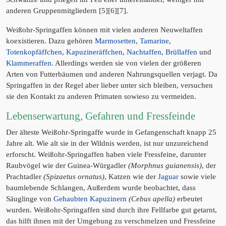
anderen Gruppenmitgliedern [5][6][7].
Weißohr-Springaffen können mit vielen anderen Neuweltaffen
koexistieren. Dazu gehören
Marmosetten
,
Tamarine
,
Totenkopfäffchen
,
Kapuzineräffchen
,
Nachtaffen
,
Brüllaffen
und
Klammeraffen
. Allerdings werden sie von vielen der größeren
Arten von Futterbäumen und anderen Nahrungsquellen verjagt. Da
Springaffen in der Regel aber lieber unter sich bleiben, versuchen
sie den Kontakt zu anderen Primaten sowieso zu vermeiden.
Lebenserwartung, Gefahren und Fressfeinde
Der älteste Weißohr-Springaffe wurde in Gefangenschaft knapp 25
Jahre alt. Wie alt sie in der Wildnis werden, ist nur unzureichend
erforscht. Weißohr-Springaffen haben viele Fressfeine, darunter
Raubvögel wie der Guinea-Würgadler
(Morphnus guianensis)
, der
Prachtadler
(Spizaetus ornatus)
, Katzen wie der
Jaguar
sowie viele
baumlebende Schlangen, Außerdem wurde beobachtet, dass
Säuglinge von
Gehaubten Kapuzinern
(Cebus apella)
erbeutet
wurden. Weißohr-Springaffen sind durch ihre Fellfarbe gut getarnt,
das hilft ihnen mit der Umgebung zu verschmelzen und Fressfeine