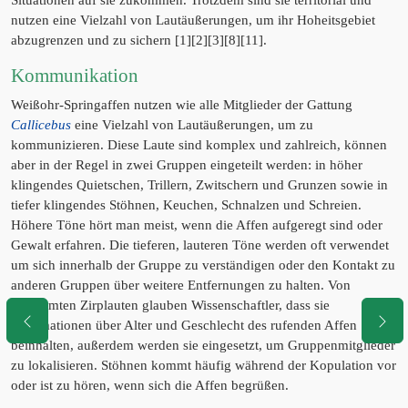
Situationen auf sie zukommen. Trotzdem sind sie territorial und
nutzen eine Vielzahl von Lautäußerungen, um ihr Hoheitsgebiet
abzugrenzen und zu sichern [1][2][3][8][11].
Kommunikation
Weißohr-Springaffen nutzen wie alle Mitglieder der Gattung
Callicebus
eine Vielzahl von Lautäußerungen, um zu
kommunizieren. Diese Laute sind komplex und zahlreich, können
aber in der Regel in zwei Gruppen eingeteilt werden: in höher
klingendes Quietschen, Trillern, Zwitschern und Grunzen sowie in
tiefer klingendes Stöhnen, Keuchen, Schnalzen und Schreien.
Höhere Töne hört man meist, wenn die Affen aufgeregt sind oder
Gewalt erfahren. Die tieferen, lauteren Töne werden oft verwendet
um sich innerhalb der Gruppe zu verständigen oder den Kontakt zu
anderen Gruppen über weitere Entfernungen zu halten. Von
bestimmten Zirplauten glauben Wissenschaftler, dass sie
Informationen über Alter und Geschlecht des rufenden Affen
beinhalten, außerdem werden sie eingesetzt, um Gruppenmitglieder
zu lokalisieren. Stöhnen kommt häufig während der Kopulation vor
oder ist zu hören, wenn sich die Affen begrüßen.