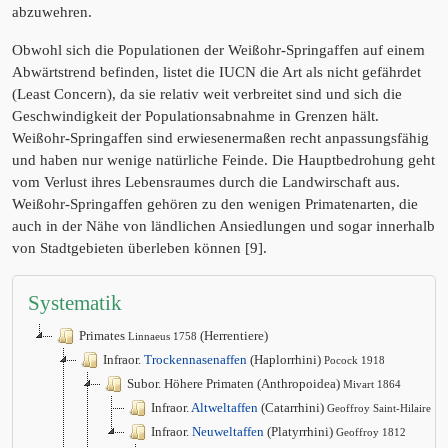
abzuwehren.
Obwohl sich die Populationen der Weißohr-Springaffen auf einem
Abwärtstrend befinden, listet die IUCN die Art als nicht gefährdet
(Least Concern), da sie relativ weit verbreitet sind und sich die
Geschwindigkeit der Populationsabnahme in Grenzen hält.
Weißohr-Springaffen sind erwiesenermaßen recht anpassungsfähig
und haben nur wenige natürliche Feinde. Die Hauptbedrohung geht
vom Verlust ihres Lebensraumes durch die Landwirschaft aus.
Weißohr-Springaffen gehören zu den wenigen Primatenarten, die
auch in der Nähe von ländlichen Ansiedlungen und sogar innerhalb
von Stadtgebieten überleben können [9].
Systematik
Primates
(Herrentiere)
Linnaeus 1758
Infraor.
Trockennasenaffen
(Haplorrhini)
Pocock 1918
Subor. Höhere Primaten (Anthropoidea)
Mivart 1864
Infraor.
Altweltaffen
(Catarrhini)
Geoffroy Saint-Hilaire 1
Infraor.
Neuweltaffen
(Platyrrhini)
Geoffroy 1812