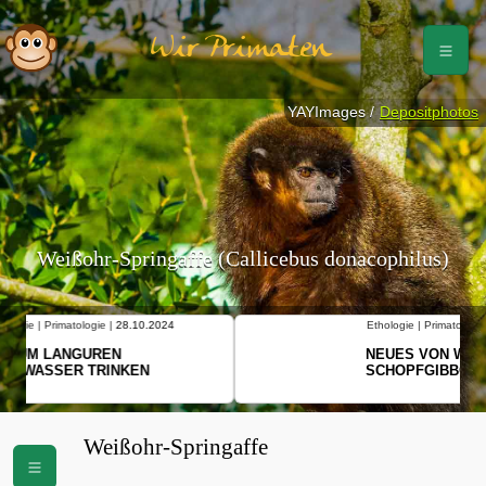
Wir Primaten
YAYImages /
Depositphotos
Weißohr-Springaffe (Callicebus donacophilus)
Ethologie | Primatologie |
10.10.2024
NEUES VON WEIBLICHEN
SCHOPFGIBBONS UND IHRER
BEWEGUNGSMUSTER
Weißohr-Springaffe