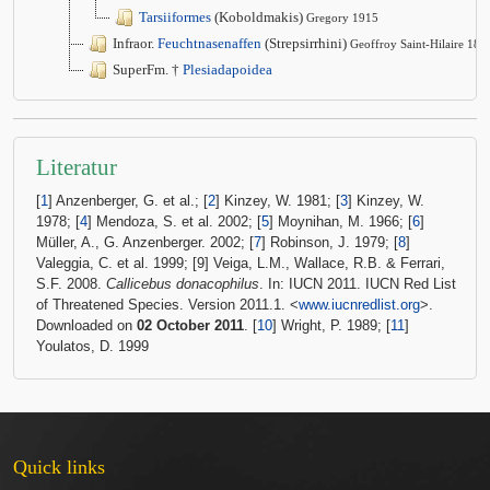
Tarsiiformes
(Koboldmakis)
Gregory 1915
Infraor.
Feuchtnasenaffen
(Strepsirrhini)
Geoffroy Saint-Hilaire 181
SuperFm. †
Plesiadapoidea
Literatur
[
1
] Anzenberger, G. et al.; [
2
] Kinzey, W. 1981; [
3
] Kinzey, W.
1978; [
4
] Mendoza, S. et al. 2002; [
5
] Moynihan, M. 1966; [
6
]
Müller, A., G. Anzenberger. 2002; [
7
] Robinson, J. 1979; [
8
]
Valeggia, C. et al. 1999; [9] Veiga, L.M., Wallace, R.B. & Ferrari,
S.F. 2008.
Callicebus donacophilus
. In: IUCN 2011. IUCN Red List
of Threatened Species. Version 2011.1. <
www.iucnredlist.org
>.
Downloaded on
02 October 2011
. [
10
] Wright, P. 1989; [
11
]
Youlatos, D. 1999
Quick links