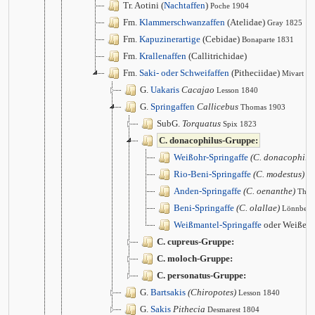
Tr. Aotini (
Nachtaffen
)
Poche 1904
Fm.
Klammerschwanzaffen
(Atelidae)
Gray 1825
Fm.
Kapuzinerartige
(Cebidae)
Bonaparte 1831
Fm.
Krallenaffen
(Callitrichidae)
Fm.
Saki- oder Schweifaffen
(Pitheciidae)
Mivart 1
G.
Uakaris
Cacajao
Lesson 1840
G.
Springaffen
Callicebus
Thomas 1903
SubG.
Torquatus
Spix 1823
C. donacophilus-Gruppe:
Weißohr-Springaffe
(C. donacophilu
Rio-Beni-Springaffe
(C. modestus)
Lö
Anden-Springaffe
(C. oenanthe)
Thom
Beni-Springaffe
(C. olallae)
Lönnberg
Weißmantel-Springaffe
oder Weißer 
C. cupreus-Gruppe:
C. moloch-Gruppe:
C. personatus-Gruppe:
G.
Bartsakis
(Chiropotes)
Lesson 1840
G.
Sakis
Pithecia
Desmarest 1804