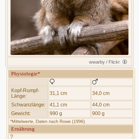
wwarby / Flickr
Physiologie*
Kopf-Rumpf-
31,1 cm
34,0 cm
Länge:
Schwanzlänge:
41,1 cm
44,0 cm
Gewicht:
990 g
900 g
*Mittelwerte, Daten nach Rowe (1996)
Ernährung
?