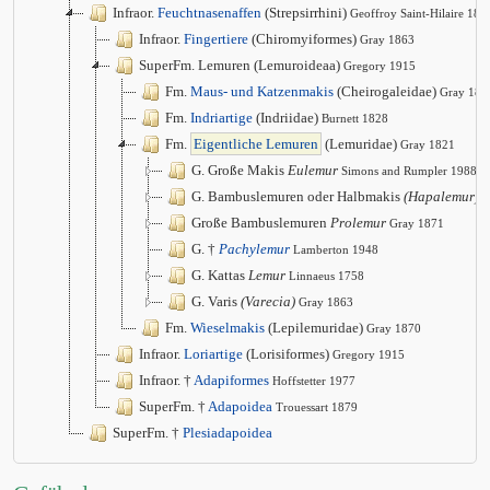
Infraor.
Feuchtnasenaffen
(Strepsirrhini)
Geoffroy Saint-Hilaire 181
Infraor.
Fingertiere
(Chiromyiformes)
Gray 1863
SuperFm. Lemuren (Lemuroideaa)
Gregory 1915
Fm.
Maus- und Katzenmakis
(Cheirogaleidae)
Gray 187
Fm.
Indriartige
(Indriidae)
Burnett 1828
Fm.
Eigentliche Lemuren
(Lemuridae)
Gray 1821
G. Große Makis
Eulemur
Simons and Rumpler 1988
G. Bambuslemuren oder Halbmakis
(Hapalemur)
G
Große Bambuslemuren
Prolemur
Gray 1871
G. †
Pachylemur
Lamberton 1948
G. Kattas
Lemur
Linnaeus 1758
G. Varis
(Varecia)
Gray 1863
Fm.
Wieselmakis
(Lepilemuridae)
Gray 1870
Infraor.
Loriartige
(Lorisiformes)
Gregory 1915
Infraor. †
Adapiformes
Hoffstetter 1977
SuperFm. †
Adapoidea
Trouessart 1879
SuperFm. †
Plesiadapoidea