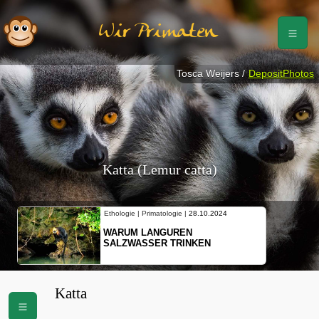
Wir Primaten
Tosca Weijers /
DepositPhotos
Katta (Lemur catta)
Ethologie | Primatologie |
10.10.2024
NEUES VON WEIBLICHEN
SCHOPFGIBBONS UND IHRER
BEWEGUNGSMUSTER
Katta