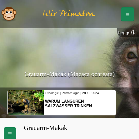
Wir Primaten
beggs
Grauarm-Makak (Macaca ochreata)
Ethologie | Primatologie |
28.10.2024
WARUM LANGUREN
SALZWASSER TRINKEN
Grauarm-Makak