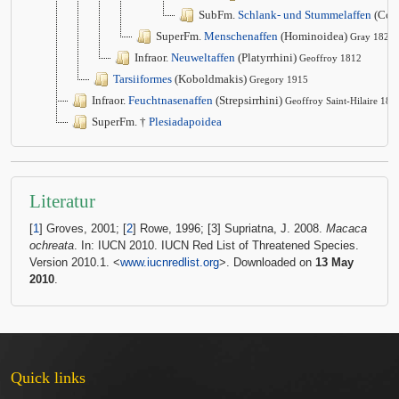
SubFm.
Schlank- und Stummelaffen
(Col
SuperFm.
Menschenaffen
(Hominoidea)
Gray 1825
Infraor.
Neuweltaffen
(Platyrrhini)
Geoffroy 1812
Tarsiiformes
(Koboldmakis)
Gregory 1915
Infraor.
Feuchtnasenaffen
(Strepsirrhini)
Geoffroy Saint-Hilaire 181
SuperFm. †
Plesiadapoidea
Literatur
[
1
] Groves, 2001; [
2
] Rowe, 1996; [3] Supriatna, J. 2008.
Macaca
ochreata
. In: IUCN 2010. IUCN Red List of Threatened Species.
Version 2010.1. <
www.iucnredlist.org
>. Downloaded on
13 May
2010
.
Quick links