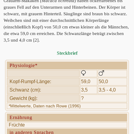
Grauarm-Makaken
(Macaca ochreata)
haben ockerfarbenes bis
graues Fell auf den Unterarmen und Hinterbeinen. Der Körper ist
schwarz, mit grauem Hinterteil. Säuglinge sind braun bis schwarz.
Weibchen sind mit einer durchschnittlichen Körperlänge
(einschließlich Kopf) von 50,0 cm etwas kleiner als die Männchen,
die etwa 59,0 cm erreichen. Die Schwanzlänge beträgt zwischen
3,5 und 4,0 cm [2].
Steckbrief
Physiologie*
Kopf-Rumpf-Länge:
59,0
50,0
Schwanz (cm):
3,5
3,5 - 4,0
Gewicht (kg):
?
*Mittelwerte, Daten nach Rowe (1996)
Ernährung
Früchte
in anderen Sprachen