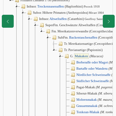
Primates
(Herrentiere)
Linnaeus 1758
Infraor.
Trockennasenaffen
(Haplorrhini)
Pocock 1918
Subor. Höhere Primaten (Anthropoidea)
Mivart 1864
Infraor.
Altweltaffen
(Catarrhini)
Geoffroy Saint-Hilaire 1
SuperFm. Geschwänzte Altweltaffen (Cercopithec
Fm. Meerkatzenverwandte (Cercopithecidae)
SubFm.
Backentaschenaffen
(Cercopithec
Tr. Meerkatzenartige (Cercopithecini
Tr. Pavianartige (Papionini)
G.
Makaken
(Macaca)
Berberaffe oder Magot
(M. s
Bartaffe oder Wanderu
(M. s
Nördlicher Schweinsaffe
(M.
Südlicher Schweinsaffe
(M. 
Pagai-Makak
(M. pagensis)
Siberut-Makak
(M. siberu)
Mohrenmakak
(M. maura)
Grauarmmakak
(M. ochreat
Tonkean-Makak
(M. tonkea