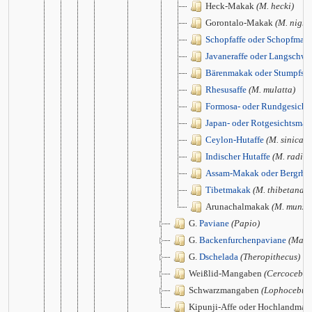
Heck-Makak
(M. hecki)
Gorontalo-Makak
(M. nigre
Schopfaffe oder Schopfmak
Javaneraffe oder Langschw
Bärenmakak oder Stumpfs
Rhesusaffe
(M. mulatta)
Formosa- oder Rundgesich
Japan- oder Rotgesichtsma
Ceylon-Hutaffe
(M. sinica)
Indischer Hutaffe
(M. radiat
Assam-Makak oder Bergrhe
Tibetmakak
(M. thibetana)
Arunachalmakak
(M. munza
G.
Paviane
(Papio)
G.
Backenfurchenpaviane
(Mand
G.
Dschelada
(Theropithecus)
Weißlid-Mangaben
(Cercocebus
Schwarzmangaben
(Lophocebus
Kipunji-Affe oder Hochlandma