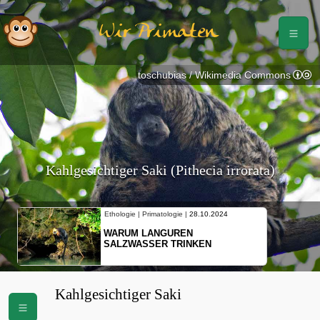
Wir Primaten
toschubias / Wikimedia Commons
Kahlgesichtiger Saki (Pithecia irrorata)
Ethologie | Primatologie |
28.10.2024
WARUM LANGUREN
SALZWASSER TRINKEN
Kahlgesichtiger Saki