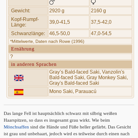
Gewicht:
2920 g
2160 g
Kopf-Rumpf-
39,0-41,5
37,5-42,0
Länge:
Schwanzlänge:
46,5-50,0
47,0-54,5
*Mittelwerte, Daten nach Rowe (1996)
Ernährung
?
in anderen Sprachen
Gray’s Bald-faced Saki, Vanzolin's
Bald-faced Saki, Gray Monkey Saki,
Gray's Bald-faced Saki
Mono Saki, Parauacú
Das lange Fell ist hauptsächlich schwarz mit silbrig weißen
Haarspitzen, so dass es insgesamt grau wirkt. Wie beim
Mönchsaffen
sind die Hände und Füße heller gefärbt. Das Gesicht
ist grau und unbehaart, jedoch wird es teilweise durch einen nach