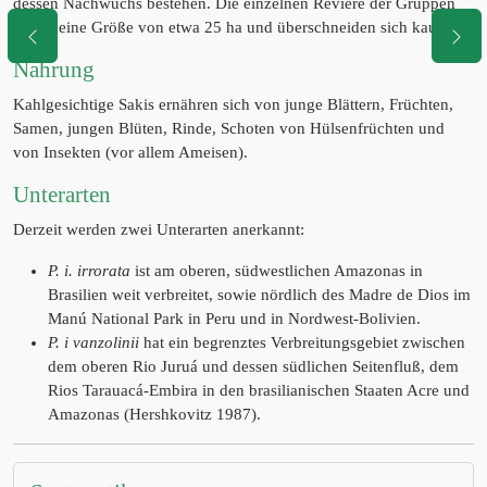
dessen Nachwuchs bestehen. Die einzelnen Reviere der Gruppen
haben eine Größe von etwa 25 ha und überschneiden sich kaum.
Nahrung
Kahlgesichtige Sakis ernähren sich von junge Blättern, Früchten,
Samen, jungen Blüten, Rinde, Schoten von Hülsenfrüchten und
von Insekten (vor allem Ameisen).
Unterarten
Derzeit werden zwei Unterarten anerkannt:
P. i. irrorata
ist am oberen, südwestlichen Amazonas in
Brasilien weit verbreitet, sowie nördlich des Madre de Dios im
Manú National Park in Peru und in Nordwest-Bolivien.
P. i vanzolinii
hat ein begrenztes Verbreitungsgebiet zwischen
dem oberen Rio Juruá und dessen südlichen Seitenfluß, dem
Rios Tarauacá-Embira in den brasilianischen Staaten Acre und
Amazonas (Hershkovitz 1987).