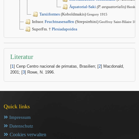
Äquatorial-Saki
(P. aequatorialis)
Hershko
Tarsiiformes
(Koboldmakis)
Gregory 1915
Infraor.
Feuchtnasenaffen
(Strepsirrhini)
Geoffroy Saint-Hilaire 181
SuperFm. †
Plesiadapoidea
Literatur
[
1
] Cenp Centro nacional de primatas, Brasilien; [
2
] Macdonald,
2001; [
3
] Rowe, N. 1996.
Quick links
Impressum
Datenschutz
Cookies verwalten