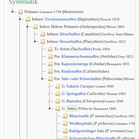
Systematik
Primates
(Herrentiere)
Linnaeus 1758
Infraor.
Trockennasenaffen
(Haplorrhini)
Pocock 1918
Subor. Höhere Primaten (Anthropoidea)
Mivart 1864
Infraor.
Altweltaffen
(Catarrhini)
Geoffroy Saint-Hilaire 1
Infraor.
Neuweltaffen
(Platyrrhini)
Geoffroy 1812
Tr. Aotini (
Nachtaffen
)
Poche 1904
Fm.
Klammerschwanzaffen
(Atelidae)
Gray 1825
Fm.
Kapuzinerartige
(Cebidae)
Bonaparte 1831
Fm.
Krallenaffen
(Callitrichidae)
Fm.
Saki- oder Schweifaffen
(Pitheciidae)
Mivart 1
G.
Uakaris
Cacajao
Lesson 1840
G.
Springaffen
Callicebus
Thomas 1903
G.
Bartsakis
(Chiropotes)
Lesson 1840
G.
Sakis
Pithecia
Desmarest 1804
Mönchsaffe
(P. monachus)
Geoffroy 1812
Weißkopfsaki
(P. pithecia)
Linnaeus 1766
Kahlgesichtiger Saki
(P. irrorata)
Gray 18
Schwarzrücken-Mönchsaffe
(P. albicans)