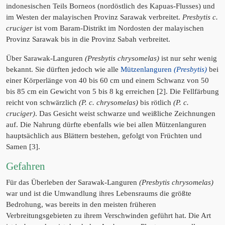
indonesischen Teils Borneos (nordöstlich des Kapuas-Flusses) und
im Westen der malayischen Provinz Sarawak verbreitet.
Presbytis c.
cruciger
ist vom Baram-Distrikt im Nordosten der malayischen
Provinz Sarawak bis in die Provinz Sabah verbreitet.
Über Sarawak-Languren
(Presbytis chrysomelas)
ist nur sehr wenig
bekannt. Sie dürften jedoch wie alle
Mützenlanguren
(Presbytis)
bei
einer Körperlänge von 40 bis 60 cm und einem Schwanz von 50
bis 85 cm ein Gewicht von 5 bis 8 kg erreichen [2]. Die Fellfärbung
reicht von schwärzlich
(P. c. chrysomelas)
bis rötlich
(P. c.
cruciger)
. Das Gesicht weist schwarze und weißliche Zeichnungen
auf. Die Nahrung dürfte ebenfalls wie bei allen Mützenlanguren
hauptsächlich aus Blättern bestehen, gefolgt von Früchten und
Samen [3].
Gefahren
Für das Überleben der Sarawak-Languren
(Presbytis chrysomelas)
war und ist die Umwandlung ihres Lebensraums die größte
Bedrohung, was bereits in den meisten früheren
Verbreitungsgebieten zu ihrem Verschwinden geführt hat. Die Art