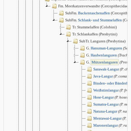
Fm. Meerkatzenverwandte (Cercopithecidae)
SubFm.
Backentaschenaffen
(Cercopithec
SubFm.
Schlank- und Stummelaffen
(Col
Tr. Stummelaffen (Colobini)
Tr. Schlankaffen (Presbytini)
SubTr. Languren (Presbytina)
G.
Hanuman-Languren
(Sem
G.
Haubenlanguren
(Trachy
G.
Mützenlanguren
(Presby
Sarawak-Langur
(P. ch
Java-Langur
(P. comata
Binden- oder Bänderla
Weißstirnlangur
(P. fro
Hose-Langur
(P. hosei)
Sumatra-Langur
(P. mel
Natuna-Langur
(P. natu
Mentawai-Langur
(P. p
Maronenlangur
(P. rub