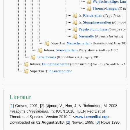
Weißschenkliger Langu
Thomas-Langur
(P. tho
G.
Kleideraffen
(Pygathrix)
G.
Stumpfnasenaffen
(Rhinopith
Pageh-Stumpfnase
(Simias conco
Nasenaffe
(Nasalis larvatus)
SuperFm.
Menschenaffen
(Hominoidea)
Gray 1825
Infraor.
Neuweltaffen
(Platyrrhini)
Geoffroy 1812
Tarsiiformes
(Koboldmakis)
Gregory 1915
Infraor.
Feuchtnasenaffen
(Strepsirrhini)
Geoffroy Saint-Hilaire 181
SuperFm. †
Plesiadapoidea
Literatur
[
1
] Groves, 2001; [2] Nijman, V., Hon, J. & Richardson, M. 2008.
Presbytis chrysomelas
. In: IUCN 2010. IUCN Red List of
Threatened Species. Version 2010.2. <
www.iucnredlist.org
>.
Downloaded on
02 August 2010
; [
2
] Nowak, 1999; [
3
] Rowe 1996.