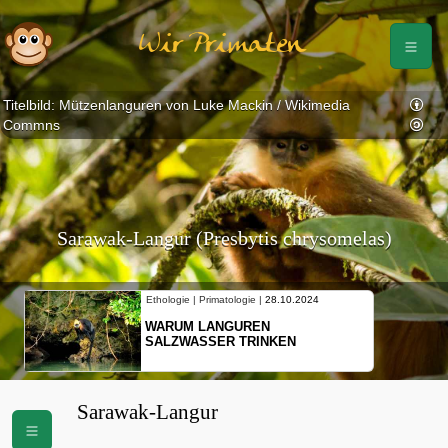
Wir Primaten
Titelbild: Mützenlanguren von Luke Mackin / Wikimedia
Commns
Sarawak-Langur (Presbytis chrysomelas)
Ethologie | Primatologie |
28.10.2024
WARUM LANGUREN
SALZWASSER TRINKEN
Sarawak-Langur