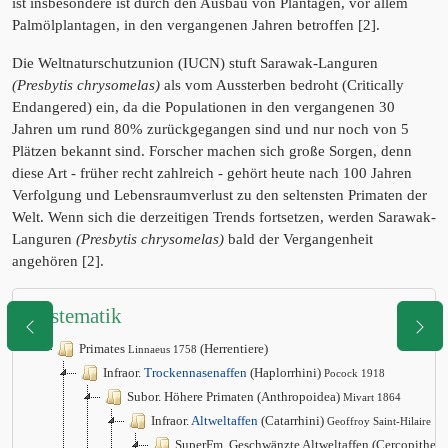
ist insbesondere ist durch den Ausbau von Plantagen, vor allem
Palmölplantagen, in den vergangenen Jahren betroffen [2].
Die Weltnaturschutzunion (IUCN) stuft Sarawak-Languren
(Presbytis chrysomelas)
als vom Aussterben bedroht (Critically
Endangered) ein, da die Populationen in den vergangenen 30
Jahren um rund 80% zurückgegangen sind und nur noch von 5
Plätzen bekannt sind. Forscher machen sich große Sorgen, denn
diese Art - früher recht zahlreich - gehört heute nach 100 Jahren
Verfolgung und Lebensraumverlust zu den seltensten Primaten der
Welt. Wenn sich die derzeitigen Trends fortsetzen, werden Sarawak-
Languren
(Presbytis chrysomelas)
bald der Vergangenheit
angehören [2].
Systematik
Primates
(Herrentiere)
Linnaeus 1758
Infraor.
Trockennasenaffen
(Haplorrhini)
Pocock 1918
Subor. Höhere Primaten (Anthropoidea)
Mivart 1864
Infraor.
Altweltaffen
(Catarrhini)
Geoffroy Saint-Hilaire 1
SuperFm. Geschwänzte Altweltaffen (Cercopithec