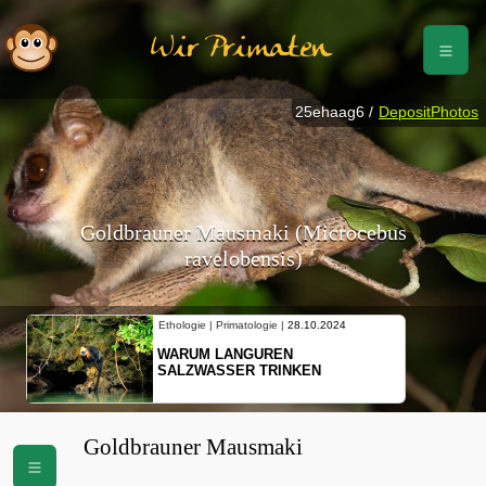
Wir Primaten
25ehaag6 /
DepositPhotos
Goldbrauner Mausmaki (Microcebus
ravelobensis)
Ethologie | Primatologie |
28.10.2024
Ethologie 
WARUM LANGUREN
NEUES
SALZWASSER TRINKEN
SCHOP
BEWEG
Goldbrauner Mausmaki