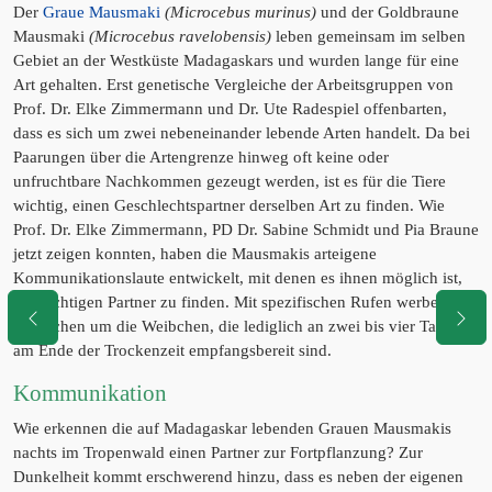
Der
Graue Mausmaki
(Microcebus murinus)
und der Goldbraune
Mausmaki
(Microcebus ravelobensis)
leben gemeinsam im selben
Gebiet an der Westküste Madagaskars und wurden lange für eine
Art gehalten. Erst genetische Vergleiche der Arbeitsgruppen von
Prof. Dr. Elke Zimmermann und Dr. Ute Radespiel offenbarten,
dass es sich um zwei nebeneinander lebende Arten handelt. Da bei
Paarungen über die Artengrenze hinweg oft keine oder
unfruchtbare Nachkommen gezeugt werden, ist es für die Tiere
wichtig, einen Geschlechtspartner derselben Art zu finden. Wie
Prof. Dr. Elke Zimmermann, PD Dr. Sabine Schmidt und Pia Braune
jetzt zeigen konnten, haben die Mausmakis arteigene
Kommunikationslaute entwickelt, mit denen es ihnen möglich ist,
den richtigen Partner zu finden. Mit spezifischen Rufen werben die
Männchen um die Weibchen, die lediglich an zwei bis vier Tagen
am Ende der Trockenzeit empfangsbereit sind.
Kommunikation
Wie erkennen die auf Madagaskar lebenden Grauen Mausmakis
nachts im Tropenwald einen Partner zur Fortpflanzung? Zur
Dunkelheit kommt erschwerend hinzu, dass es neben der eigenen