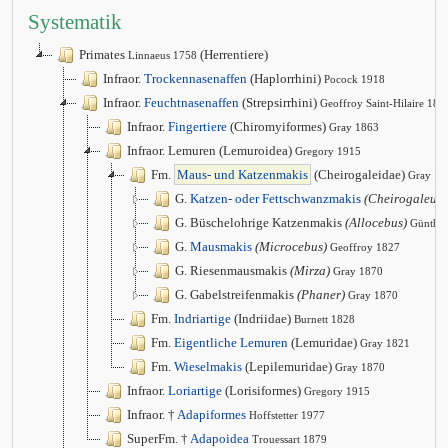
Systematik
Primates
(Herrentiere)
Linnaeus 1758
Infraor.
Trockennasenaffen
(Haplorrhini)
Pocock 1918
Infraor.
Feuchtnasenaffen
(Strepsirrhini)
Geoffroy Saint-Hilaire 181
Infraor.
Fingertiere
(Chiromyiformes)
Gray 1863
Infraor. Lemuren (Lemuroidea)
Gregory 1915
Fm.
Maus- und Katzenmakis
(Cheirogaleidae)
Gray 18
G.
Katzen- oder Fettschwanzmakis
(Cheirogaleus)
G. Büschelohrige Katzenmakis
(Allocebus)
Günther
G.
Mausmakis
(Microcebus)
Geoffroy 1827
G. Riesenmausmakis
(Mirza)
Gray 1870
G. Gabelstreifenmakis
(Phaner)
Gray 1870
Fm.
Indriartige
(Indriidae)
Burnett 1828
Fm.
Eigentliche Lemuren
(Lemuridae)
Gray 1821
Fm.
Wieselmakis
(Lepilemuridae)
Gray 1870
Infraor.
Loriartige
(Lorisiformes)
Gregory 1915
Infraor. †
Adapiformes
Hoffstetter 1977
SuperFm. †
Adapoidea
Trouessart 1879