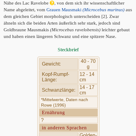
Nähe des Lac Ravelobe
, von dem sich ihr wissenschaftlicher
Name abgeleitet, vom
Grauen Mausmaki
(Microcebus murinus)
aus
dem gleichen Gebiet morphologisch unterscheiden [2]. Zwar
ähneln sich die beiden Arten äußerlich sehr stark, jedoch sind
Goldbraune Mausmakis
(Microcebus ravelobensis)
leichter gebaut
und haben einen längeren Schwanz und eine spitzere Nase.
Steckbrief
40 - 70
Gewicht:
g
Kopf-Rumpf-
12 - 14
Länge:
cm
14 - 17
Schwanzlänge:
cm
*Mittelwerte, Daten nach
Rowe (1996)
Ernährung
?
in anderen Sprachen
Golden-