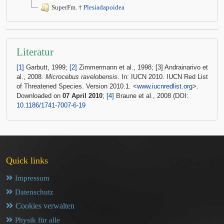
SuperFm. †
Plesiadapoidea
Literatur
[1]
Garbutt, 1999;
[2]
Zimmermann et al., 1998; [3] Andrainarivo et
al., 2008.
Microcebus ravelobensis
. In: IUCN 2010. IUCN Red List
of Threatened Species. Version 2010.1. <
www.iucnredlist.org
>.
Downloaded on
07 April 2010
;
[4]
Braune et al., 2008 (DOI:
10.1186/1741-7007-6-19
Quick links
Impressum
Datenschutz
Cookies verwalten
Physik für alle