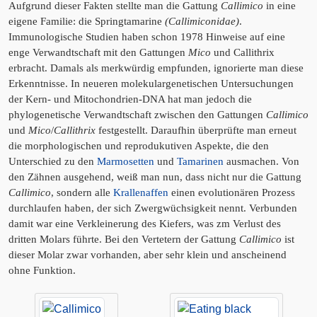
Aufgrund dieser Fakten stellte man die Gattung
Callimico
in eine
eigene Familie: die Springtamarine
(Callimiconidae)
.
Immunologische Studien haben schon 1978 Hinweise auf eine
enge Verwandtschaft mit den Gattungen
Mico
und Callithrix
erbracht. Damals als merkwürdig empfunden, ignorierte man diese
Erkenntnisse. In neueren molekulargenetischen Untersuchungen
der Kern- und Mitochondrien-DNA hat man jedoch die
phylogenetische Verwandtschaft zwischen den Gattungen
Callimico
und
Mico
/
Callithrix
festgestellt. Daraufhin überprüfte man erneut
die morphologischen und reprodukutiven Aspekte, die den
Unterschied zu den
Marmosetten
und
Tamarinen
ausmachen. Von
den Zähnen ausgehend, weiß man nun, dass nicht nur die Gattung
Callimico
, sondern alle
Krallenaffen
einen evolutionären Prozess
durchlaufen haben, der sich Zwergwüchsigkeit nennt. Verbunden
damit war eine Verkleinerung des Kiefers, was zm Verlust des
dritten Molars führte. Bei den Vertetern der Gattung
Callimico
ist
dieser Molar zwar vorhanden, aber sehr klein und anscheinend
ohne Funktion.