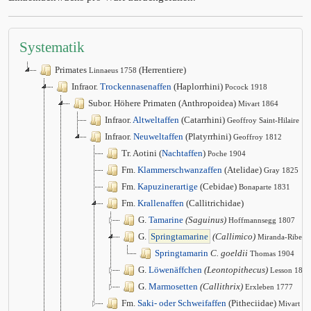
Systematik
Primates
(Herrentiere)
Linnaeus 1758
Infraor.
Trockennasenaffen
(Haplorrhini)
Pocock 1918
Subor. Höhere Primaten (Anthropoidea)
Mivart 1864
Infraor.
Altweltaffen
(Catarrhini)
Geoffroy Saint-Hilaire 1
Infraor.
Neuweltaffen
(Platyrrhini)
Geoffroy 1812
Tr. Aotini (
Nachtaffen
)
Poche 1904
Fm.
Klammerschwanzaffen
(Atelidae)
Gray 1825
Fm.
Kapuzinerartige
(Cebidae)
Bonaparte 1831
Fm.
Krallenaffen
(Callitrichidae)
G.
Tamarine
(Saguinus)
Hoffmannsegg 1807
G.
Springtamarine
(Callimico)
Miranda-Ribeir
Springtamarin
C. goeldii
Thomas 1904
G.
Löwenäffchen
(Leontopithecus)
Lesson 1840
G.
Marmosetten
(Callithrix)
Erxleben 1777
Fm.
Saki- oder Schweifaffen
(Pitheciidae)
Mivart 1