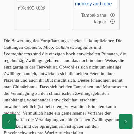
niXerKG
Tambako the
Jaguar
Die Bewertung des Fortpflanzungsaspekts ist komplizierter. Die
Gattungen
Cebuella
,
Mico
,
Callithrix
,
Saguinus
und
Leontopithecus
sind die einzigen hoch entwickelten Primaten, die
regelmäßig Zwillinge gebären - und das noch in einer Weise, die
einzigartig in der Tierwelt ist. Obwohl es sich nicht um eineiige
Zwillinge handelt, entwickeln sich die beiden Feten in einer
Plazenta und auch ihr Blut mischt sich. Dieses Phänomen nennt
man Chimärismus. Dass sich bei den Tamarinen und Marmosetten
die Veranlagung zu den chimärischen Zwillingsgeburten
unabhängig voneinander entwickelt hat, erscheint
unwahrscheinlich (ist bei so eng verwandten Primaten kaum
möglich). Vermutlich hatte ein gemeinsamer Vorfahre der
Krallenaffen die Veranlagung zu chimärischen Zwillingsgeburten
entwickelt und der Springtamarin ist später auf den
Einzelnachwuchs pro Wurf zurückgefallen.