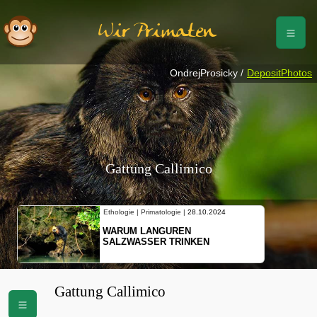
Wir Primaten
OndrejProsicky /
DepositPhotos
Gattung Callimico
Ethologie | Primatologie |
28.10.2024
WARUM LANGUREN
SALZWASSER TRINKEN
Gattung Callimico