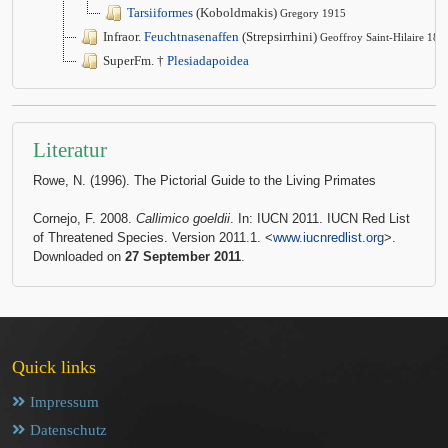
Tarsiiformes
(Koboldmakis)
Gregory 1915
Infraor.
Feuchtnasenaffen
(Strepsirrhini)
Geoffroy Saint-Hilaire 181
SuperFm. †
Plesiadapoidea
Literatur
Rowe, N. (1996). The Pictorial Guide to the Living Primates
Cornejo, F. 2008.
Callimico goeldii
. In: IUCN 2011. IUCN Red List
of Threatened Species. Version 2011.1. <
www.iucnredlist.org
>.
Downloaded on
27 September 2011
.
Quick links
Impressum
Datenschutz