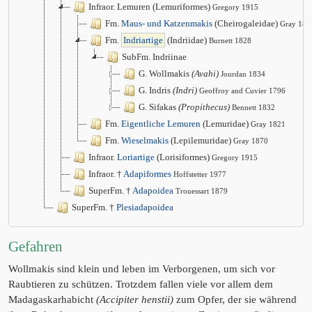
Infraor. Lemuren (Lemuriformes)
Gregory 1915
Fm.
Maus- und Katzenmakis
(Cheirogaleidae)
Gray 187
Fm.
Indriartige
(Indriidae)
Burnett 1828
SubFm. Indriinae
G. Wollmakis
(Avahi)
Jourdan 1834
G. Indris
(Indri)
Geoffroy and Cuvier 1796
G. Sifakas
(Propithecus)
Bennett 1832
Fm.
Eigentliche Lemuren
(Lemuridae)
Gray 1821
Fm.
Wieselmakis
(Lepilemuridae)
Gray 1870
Infraor.
Loriartige
(Lorisiformes)
Gregory 1915
Infraor. †
Adapiformes
Hoffstetter 1977
SuperFm. †
Adapoidea
Trouessart 1879
SuperFm. †
Plesiadapoidea
Gefahren
Wollmakis sind klein und leben im Verborgenen, um sich vor
Raubtieren zu schützen. Trotzdem fallen viele vor allem dem
Madagaskarhabicht
(Accipiter henstii)
zum Opfer, der sie während