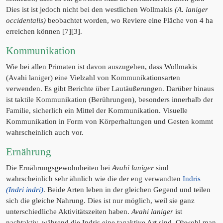
Dies ist ist jedoch nicht bei den westlichen Wollmakis
(A. laniger
occidentalis)
beobachtet worden, wo Reviere eine Fläche von 4 ha
erreichen können [7][3].
Kommunikation
Wie bei allen Primaten ist davon auszugehen, dass Wollmakis
(Avahi laniger) eine Vielzahl von Kommunikationsarten
verwenden. Es gibt Berichte über Lautäußerungen. Darüber hinaus
ist taktile Kommunikation (Berührungen), besonders innerhalb der
Familie, sicherlich ein Mittel der Kommunikation. Visuelle
Kommunikation in Form von Körperhaltungen und Gesten kommt
wahrscheinlich auch vor.
Ernährung
Die Ernährungsgewohnheiten bei
Avahi laniger
sind
wahrscheinlich sehr ähnlich wie die der eng verwandten
Indris
(Indri indri)
. Beide Arten leben in der gleichen Gegend und teilen
sich die gleiche Nahrung. Dies ist nur möglich, weil sie ganz
unterschiedliche Aktivitätszeiten haben.
Avahi laniger
ist
nachtaktiv, während die Indris eine tagaktive Art sind. Obwohl man