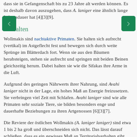
dass sie in Gefangenschaft bis zu 23 Jahre alt werden können. Es
ist deshalb davon auszugehen, dass
A. laniger
eine ähnlich lange
Lebensdauer hat [4][3][9].
Verhalten
Wollmakis sind
nachtaktive Primaten
. Sie halten sich aufrecht
(vertikal) im Astgeflecht fest und bewegen sich durch weite
Sprünge im Blätterdach fort. Wenn sie aus den Bäumen
herabsteigen, stehen sie aufrecht und springen mit beiden Beinen
gleichzeitig herum. Dabei halten sie wie die Sifakas ihre Arme in
die Luft.
Aufgrund des geringen Nährwerts ihrer Nahrung, sind
Avahi
laniger
nicht in der Lage, ein hohes Maß an Energie freizusetzen.
Sie verbringen viel Zeit mit Schlafen.
Avahi laniger
sind wie alle
Primaten sehr soziale Tiere, sie bilden besonders enge und
dauerhafte Beziehungen zu ihren Artgenossen [6][3][7].
Die Reviere der östlichen Wollmakis
(A. laniger laniger)
sind etwa
1 bis 2 ha groß und überschneiden sich nicht. Das lässt darauf
schließen, dass es ein gewisses Maß an Territorialverhalten gibt.