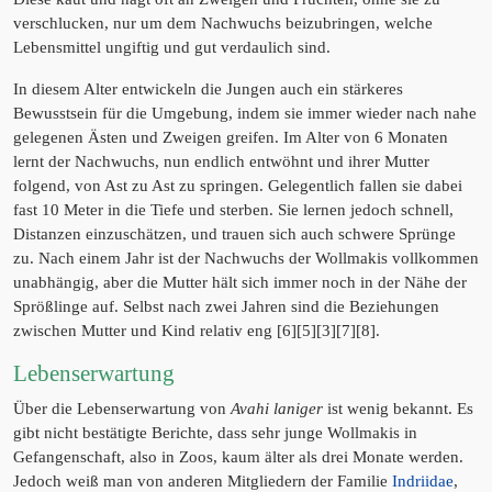
verschlucken, nur um dem Nachwuchs beizubringen, welche
Lebensmittel ungiftig und gut verdaulich sind.
In diesem Alter entwickeln die Jungen auch ein stärkeres
Bewusstsein für die Umgebung, indem sie immer wieder nach nahe
gelegenen Ästen und Zweigen greifen. Im Alter von 6 Monaten
lernt der Nachwuchs, nun endlich entwöhnt und ihrer Mutter
folgend, von Ast zu Ast zu springen. Gelegentlich fallen sie dabei
fast 10 Meter in die Tiefe und sterben. Sie lernen jedoch schnell,
Distanzen einzuschätzen, und trauen sich auch schwere Sprünge
zu. Nach einem Jahr ist der Nachwuchs der Wollmakis vollkommen
unabhängig, aber die Mutter hält sich immer noch in der Nähe der
Sprößlinge auf. Selbst nach zwei Jahren sind die Beziehungen
zwischen Mutter und Kind relativ eng [6][5][3][7][8].
Lebenserwartung
Über die Lebenserwartung von
Avahi laniger
ist wenig bekannt. Es
gibt nicht bestätigte Berichte, dass sehr junge Wollmakis in
Gefangenschaft, also in Zoos, kaum älter als drei Monate werden.
Jedoch weiß man von anderen Mitgliedern der Familie
Indriidae
,