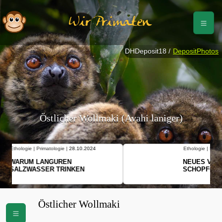
Wir Primaten
DHDeposit18 /
DepositPhotos
Östlicher Wollmaki (Avahi laniger)
Ethologie | Primatologie |
10.10.2024
NEUES VON WEIBLICHEN
SCHOPFGIBBONS UND IHRER
BEWEGUNGSMUSTER
Östlicher Wollmaki