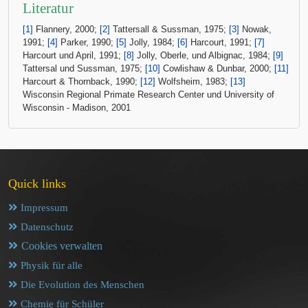
Literatur
[1]
Flannery, 2000;
[2]
Tattersall & Sussman, 1975;
[3]
Nowak,
1991;
[4]
Parker, 1990;
[5]
Jolly, 1984;
[6]
Harcourt, 1991;
[7]
Harcourt und April, 1991;
[8]
Jolly, Oberle, und Albignac, 1984;
[9]
Tattersal und Sussman, 1975;
[10]
Cowlishaw & Dunbar, 2000;
[11]
Harcourt & Thornback, 1990;
[12]
Wolfsheim, 1983;
[13]
Wisconsin Regional Primate Research Center und University of
Wisconsin - Madison, 2001
Quick links
Impressum
Datenschutz
Cookies verwalten
Physik für alle
Die Evolution des Menschen
Chemie für Schüler