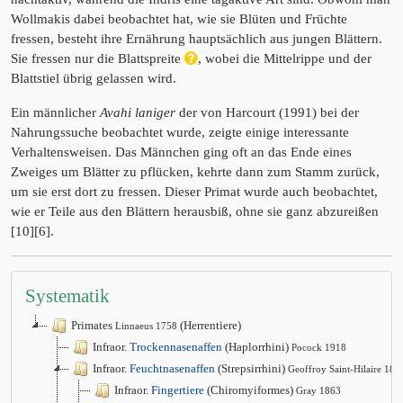
Wollmakis dabei beobachtet hat, wie sie Blüten und Früchte
fressen, besteht ihre Ernährung hauptsächlich aus jungen Blättern.
Sie fressen nur die Blattspreite
, wobei die Mittelrippe und der
Blattstiel übrig gelassen wird.
Ein männlicher
Avahi laniger
der von Harcourt (1991) bei der
Nahrungssuche beobachtet wurde, zeigte einige interessante
Verhaltensweisen. Das Männchen ging oft an das Ende eines
Zweiges um Blätter zu pflücken, kehrte dann zum Stamm zurück,
um sie erst dort zu fressen. Dieser Primat wurde auch beobachtet,
wie er Teile aus den Blättern herausbiß, ohne sie ganz abzureißen
[10][6].
Systematik
Primates
(Herrentiere)
Linnaeus 1758
Infraor.
Trockennasenaffen
(Haplorrhini)
Pocock 1918
Infraor.
Feuchtnasenaffen
(Strepsirrhini)
Geoffroy Saint-Hilaire 181
Infraor.
Fingertiere
(Chiromyiformes)
Gray 1863