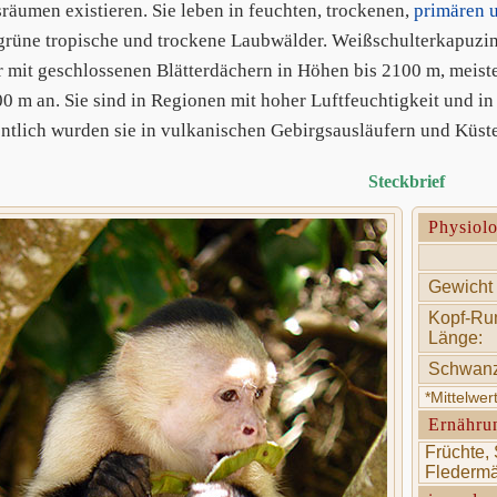
räumen existieren. Sie leben in feuchten, trockenen,
primären 
rüne tropische und trockene Laubwälder. Weißschulterkapuzi
 mit geschlossenen Blätterdächern in Höhen bis 2100 m, meisten
0 m an. Sie sind in Regionen mit hoher Luftfeuchtigkeit und in 
ntlich wurden sie in vulkanischen Gebirgsausläufern und Küst
Steckbrief
Physiol
Gewicht 
Kopf-Ru
Länge:
Schwanz
*Mittelwe
Ernähru
Früchte, 
Fledermä