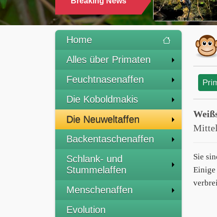
Breaking News
Home
Alles über Primaten
Feuchtnasenaffen
Pri
Die Koboldmakis
Weißs
Die Neuweltaffen
Mitte
Backentaschenaffen
Sie si
Schlank- und
Stummelaffen
Einige
verbre
Menschenaffen
Evolution