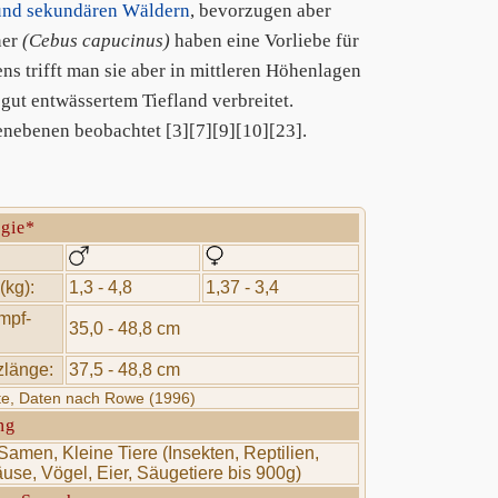
und sekundären Wäldern
, bevorzugen aber
ner
(Cebus capucinus)
haben eine Vorliebe für
s trifft man sie aber in mittleren Höhenlagen
gut entwässertem Tiefland verbreitet.
enebenen beobachtet [3][7][9][10][23].
ogie*
(kg):
1,3 - 4,8
1,37 - 3,4
mpf-
35,0 - 48,8 cm
länge:
37,5 - 48,8 cm
rte, Daten nach Rowe (1996)
ng
Samen, Kleine Tiere (Insekten, Reptilien,
use, Vögel, Eier, Säugetiere bis 900g)