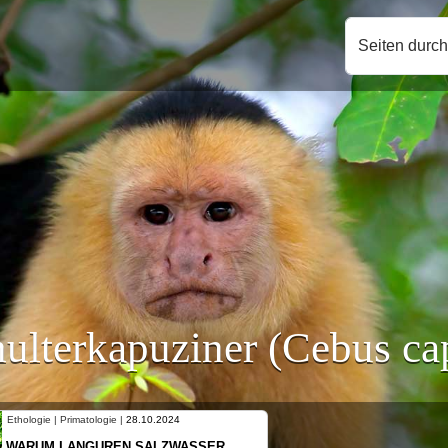
Seiten durc
ulterkapuziner (Cebus ca
Ethologie | Primatologie |
10.10.2024
NEUES VON WEIBLICHEN