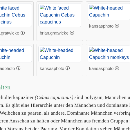
kansasphoto
.gratwicke
brian.gratwicke
asphoto
kansasphoto
kansasphoto
lten
hulterkapuziner
(Cebus capucinus)
sind polygam, Männchen un
rn. Es gibt eine Hierarchie unter den Männchen und dominant
 Weibchen zu paaren, als andere. Dominante Männchen verbringe
eren Ausschau zu halten oder Männchen aus fremden Gruppen f
den Vorrang bei der Paarung. Vor der Kopulation geben Männc