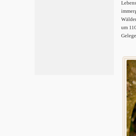
Lebens
immerg
Wälder
um 110
Gelege