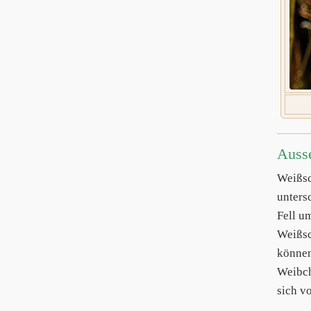
Auss
Weißsc
unters
Fell u
Weißsc
können
Weibch
sich v