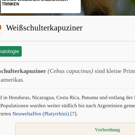
SCHOPFGIBBONS UND IHRER
BEWEGUNGSMUSTER
Weißschulterkapuziner
matologie
chulterkapuziner
(Cebus capucinus)
sind kleine Prim
lamerikas.
nd in Honduras, Nicaragua, Costa Rica, Panama und entlang der
 Populationen wurden weiter südlich bis nach Argentinien geme
iteten
Neuweltaffen (Platyrrhini)
[7].
Verbreitung