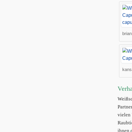
brian
kans
Verha
Weißsc
Partne
vielen
Raubti
ihnen 