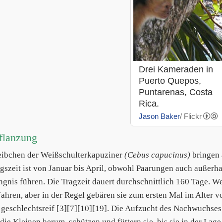
Drei Kameraden in
Puerto Quepos,
Puntarenas, Costa
Rica.
Jason Baker
/ Flickr
flanzung
ibchen der Weißschulterkapuziner
(Cebus capucinus)
bringen 
gszeit ist von Januar bis April, obwohl Paarungen auch außerhal
gnis führen. Die Tragzeit dauert durchschnittlich 160 Tage. We
Jahren, aber in der Regel gebären sie zum ersten Mal im Alter 
 geschlechtsreif [3][7][10][19]. Die Aufzucht des Nachwuchses
 die Kleinen herum, schützen und füttern sie, bis sie in der Lag