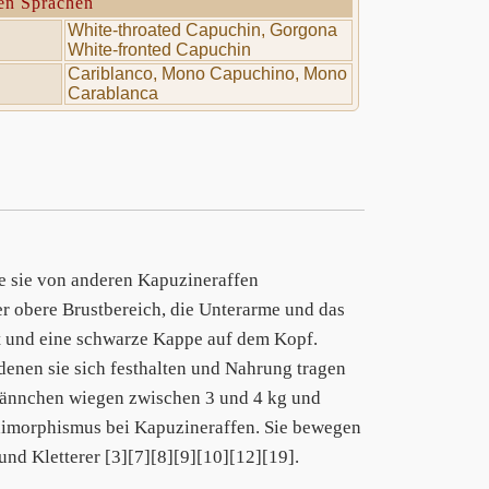
en Sprachen
White-throated Capuchin, Gorgona
White-fronted Capuchin
Cariblanco, Mono Capuchino, Mono
Carablanca
e sie von anderen Kapuzineraffen
er obere Brustbereich, die Unterarme und das
ut und eine schwarze Kappe auf dem Kopf.
enen sie sich festhalten und Nahrung tragen
 Männchen wiegen zwischen 3 und 4 kg und
dimorphismus bei Kapuzineraffen. Sie bewegen
und Kletterer [3][7][8][9][10][12][19].