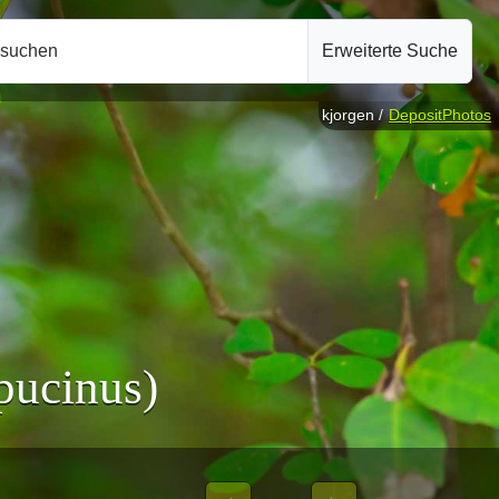
hsuchen
Erweiterte Suche
kjorgen /
DepositPhotos
pucinus)