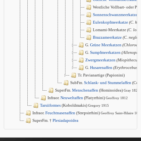
Westliche Vollbart- oder Pr
Sonnenschwanzmeerkatze
(
Eulenkopfmeerkatze
(C. ha
Lomami-Meerkatze
(C. lom
Brazzameerkatze
(C. neglec
G.
Grüne Meerkatzen
(Chloroce
G.
Sumpfmeerkatzen
(Allenopith
Zwergmeerkatzen
(Miopithecus)
G.
Husarenaffen
(Erythrocebus)
Tr. Pavianartige (Papionini)
SubFm.
Schlank- und Stummelaffen
(Col
SuperFm.
Menschenaffen
(Hominoidea)
Gray 1825
Infraor.
Neuweltaffen
(Platyrrhini)
Geoffroy 1812
Tarsiiformes
(Koboldmakis)
Gregory 1915
Infraor.
Feuchtnasenaffen
(Strepsirrhini)
Geoffroy Saint-Hilaire 181
SuperFm. †
Plesiadapoidea