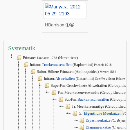
HBarrison
Systematik
Primates
(Herrentiere)
Linnaeus 1758
Infraor.
Trockennasenaffen
(Haplorrhini)
Pocock 1918
Subor. Höhere Primaten (Anthropoidea)
Mivart 1864
Infraor.
Altweltaffen
(Catarrhini)
Geoffroy Saint-Hilaire 1
SuperFm. Geschwänzte Altweltaffen (Cercopithec
Fm. Meerkatzenverwandte (Cercopithecidae)
SubFm.
Backentaschenaffen
(Cercopithec
Tr. Meerkatzenartige (Cercopithecini
G.
Eigentliche Meerkatzen
(Ce
Dryasmeerkatze
(C. dryas)
Dianameerkatze
(C. diana)