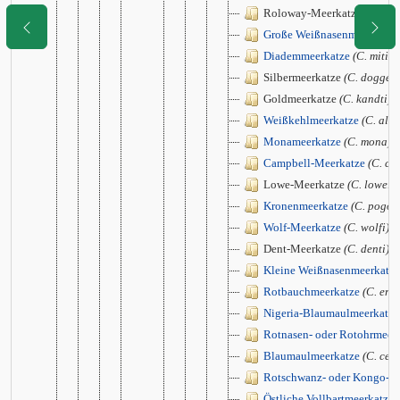
Roloway-Meerkatze
(C. rol
Große Weißnasenmeerkatze
Diademmeerkatze
(C. mitis)
Silbermeerkatze
(C. doggett
Goldmeerkatze
(C. kandti)
Weißkehlmeerkatze
(C. alb
Monameerkatze
(C. mona)
Campbell-Meerkatze
(C. ca
Lowe-Meerkatze
(C. lowei)
Kronenmeerkatze
(C. pogon
Wolf-Meerkatze
(C. wolfi)
Dent-Meerkatze
(C. denti)
Kleine Weißnasenmeerkatze
Rotbauchmeerkatze
(C. ery
Nigeria-Blaumaulmeerkatze
Rotnasen- oder Rotohrmeer
Blaumaulmeerkatze
(C. cep
Rotschwanz- oder Kongo-W
Östliche Vollbartmeerkatze