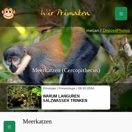
Wir Primaten
mecan /
DepositPhotos
Meerkatzen (Cercopithecus)
Ethologie | Primatologie |
28.10.2024
WARUM LANGUREN
SALZWASSER TRINKEN
Meerkatzen