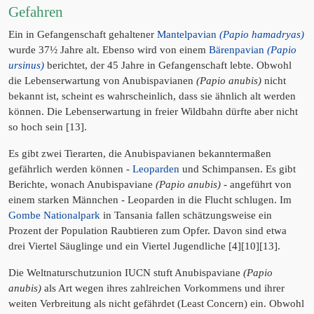
Gefahren
Ein in Gefangenschaft gehaltener
Mantelpavian
(Papio hamadryas)
wurde 37½ Jahre alt. Ebenso wird von einem
Bärenpavian
(Papio
ursinus)
berichtet, der 45 Jahre in Gefangenschaft lebte. Obwohl
die Lebenserwartung von Anubispavianen
(Papio anubis)
nicht
bekannt ist, scheint es wahrscheinlich, dass sie ähnlich alt werden
können. Die Lebenserwartung in freier Wildbahn dürfte aber nicht
so hoch sein [13].
Es gibt zwei Tierarten, die Anubispavianen bekanntermaßen
gefährlich werden können -
Leoparden
und Schimpansen. Es gibt
Berichte, wonach Anubispaviane
(Papio anubis)
- angeführt von
einem starken Männchen - Leoparden in die Flucht schlugen. Im
Gombe Nationalpark
in Tansania fallen schätzungsweise ein
Prozent der Population Raubtieren zum Opfer. Davon sind etwa
drei Viertel Säuglinge und ein Viertel Jugendliche [4][10][13].
Die Weltnaturschutzunion IUCN stuft Anubispaviane
(Papio
anubis)
als Art wegen ihres zahlreichen Vorkommens und ihrer
weiten Verbreitung als nicht gefährdet (Least Concern) ein. Obwohl