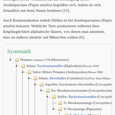
Anubispaviane
(Papio anubis)
begrüßen sich, indem sie sich
freundlich mit ihren Nasen berühren [15].
Auch Kommunikation mittels Düften ist bei Anubispavianen
(Papio
anubis)
bekannt. Weibliche Tiere produzieren während ihrer
Empfänglichkeit aliphatische Säuren, von denen man annimmt,
dass sie äußerst attraktiv auf Männchen wirken [6].
Systematik
Primates
(Herrentiere)
Linnaeus 1758
Infraor.
Trockennasenaffen
(Haplorrhini)
Pocock 1918
Subor. Höhere Primaten (Anthropoidea)
Mivart 1864
Infraor.
Altweltaffen
(Catarrhini)
Geoffroy Saint-Hilaire 1
SuperFm. Geschwänzte Altweltaffen (Cercopithec
Fm. Meerkatzenverwandte (Cercopithecidae)
SubFm.
Backentaschenaffen
(Cercopithec
Tr. Meerkatzenartige (Cercopithecini
Tr. Pavianartige (Papionini)