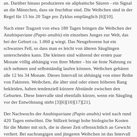
an. Darüber hinaus produzieren sie aliphatische Säuren - ein Signal
an die Männchen, dass sie fruchtbar sind. Die Weibchen sind in der
Regel für 15 bis 20 Tage pro Zyklus empfänglich [6][10].
Nach einer Tragzeit von etwa 180 Tagen bringen die Weibchen der
Anubispaviane
(Papio anubis)
ein einzelnes Junges zur Welt, das
bei der Geburt ca. 1.060 g wiegt. Das Neugeborene hat ein
schwarzes Fell, so dass man es leicht von älteren Säuglingen
unterscheiden kann. Die kleinen sind während der ersten paar
Monate völlig abhängig von ihrer Mutter - bis sie feste Nahrung zu
sich nehmen und selbstständig laufen können. Weibchen gebären
alle 12 bis 34 Monate. Dieses Intervall ist abhängig von einer Reihe
von Faktoren. Weibchen, die älter sind oder einen höheren Rang
bekleiden, haben tendenziell kürzere Abstände zwischen den
Geburten. Diese Intervalle sind ebenfalls kürzer, wenn ein Säugling
vor der Entwöhnung stirbt [3][6][10][17][21].
Der Nachwuchs der Anubispaviane
(Papio anubis)
wird nach rund
420 Tagen entwöhnt. Die Stillzeit bringt hohe biologische Kosten
für die Mutter mit sich, die in dieser Zeit offensichtlich an Gewicht
verliert. Bei nachrangigen und jüngeren Weibchen ist das Intervall