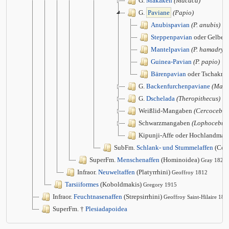
G.
Makaken
(Macaca)
G.
Paviane
(Papio)
Anubispavian
(P. anubis)
Steppenpavian
oder Gelber
Mantelpavian
(P. hamadrya
Guinea-Pavian
(P. papio)
Bärenpavian
oder Tschakm
G.
Backenfurchenpaviane
(Mand
G.
Dschelada
(Theropithecus)
Weißlid-Mangaben
(Cercocebus
Schwarzmangaben
(Lophocebus
Kipunji-Affe oder Hochlandma
SubFm.
Schlank- und Stummelaffen
(Col
SuperFm.
Menschenaffen
(Hominoidea)
Gray 1825
Infraor.
Neuweltaffen
(Platyrrhini)
Geoffroy 1812
Tarsiiformes
(Koboldmakis)
Gregory 1915
Infraor.
Feuchtnasenaffen
(Strepsirrhini)
Geoffroy Saint-Hilaire 181
SuperFm. †
Plesiadapoidea