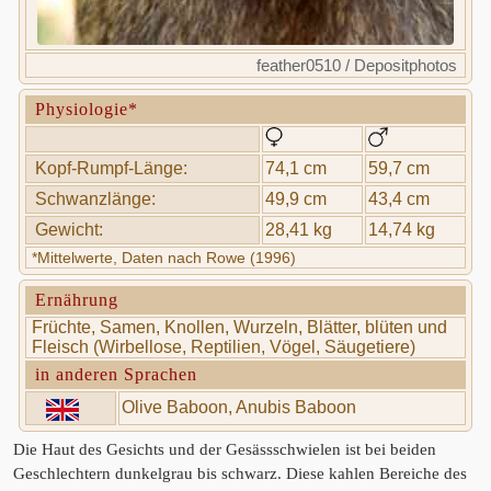
feather0510 / Depositphotos
Physiologie*
Kopf-Rumpf-Länge:
74,1 cm
59,7 cm
Schwanzlänge:
49,9 cm
43,4 cm
Gewicht:
28,41 kg
14,74 kg
*Mittelwerte, Daten nach Rowe (1996)
Ernährung
Früchte, Samen, Knollen, Wurzeln, Blätter, blüten und
Fleisch (Wirbellose, Reptilien, Vögel, Säugetiere)
in anderen Sprachen
Olive Baboon, Anubis Baboon
Die Haut des Gesichts und der Gesässschwielen ist bei beiden
Geschlechtern dunkelgrau bis schwarz. Diese kahlen Bereiche des