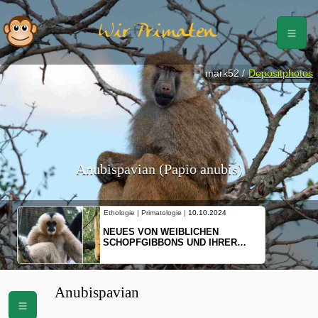
Wir Primaten
mark52 /
Depositphotos
Anubispavian (Papio anubis)
Ethologie | Primatologie |
10.10.2024
NEUES VON WEIBLICHEN
SCHOPFGIBBONS UND IHRER
BEWEGUNGSMUSTER
Anubispavian