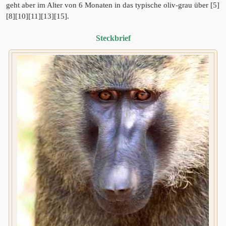
geht aber im Alter von 6 Monaten in das typische oliv-grau über [5]
[8][10][11][13][15].
Steckbrief