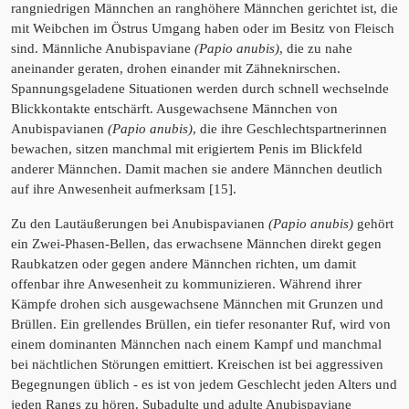
rangniedrigen Männchen an ranghöhere Männchen gerichtet ist, die
mit Weibchen im Östrus Umgang haben oder im Besitz von Fleisch
sind. Männliche Anubispaviane
(Papio anubis)
, die zu nahe
aneinander geraten, drohen einander mit Zähneknirschen.
Spannungsgeladene Situationen werden durch schnell wechselnde
Blickkontakte entschärft. Ausgewachsene Männchen von
Anubispavianen
(Papio anubis)
, die ihre Geschlechtspartnerinnen
bewachen, sitzen manchmal mit erigiertem Penis im Blickfeld
anderer Männchen. Damit machen sie andere Männchen deutlich
auf ihre Anwesenheit aufmerksam [15].
Zu den Lautäußerungen bei Anubispavianen
(Papio anubis)
gehört
ein Zwei-Phasen-Bellen, das erwachsene Männchen direkt gegen
Raubkatzen oder gegen andere Männchen richten, um damit
offenbar ihre Anwesenheit zu kommunizieren. Während ihrer
Kämpfe drohen sich ausgewachsene Männchen mit Grunzen und
Brüllen. Ein grellendes Brüllen, ein tiefer resonanter Ruf, wird von
einem dominanten Männchen nach einem Kampf und manchmal
bei nächtlichen Störungen emittiert. Kreischen ist bei aggressiven
Begegnungen üblich - es ist von jedem Geschlecht jeden Alters und
jeden Rangs zu hören. Subadulte und adulte Anubispaviane