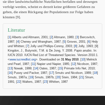
sie über landwirtschaftliche Nutzflächen herfallen und deswegen
verfolgt werden, scheint es derzeit keine größeren Gefahren zu
geben, die einen Rückgang der Populationen zur Folge haben
könnten [9].
Literatur
[
1
] Alberts und Altmann, 2001; [
2
] Altmann, 1980; [
3
] Bercovitch,
1987; [
4
] Cheney und Wrangham, 1987; [
5
] Groves, 2001; [
6
] Hrdy
und Whitten; [
7
] Jolly und Phillips-Conroy, 2003; [
8
] Jolly, 1993; [9]
Kingdon, J., Butynski, T.M. & De Jong, Y. 2008.
Papio anubis
. In:
IUCN 2010. IUCN Red List of Threatened Species. Version 2010.1.
<
www.iucnredlist.org
>. Downloaded on
31 May 2010
; [
10
] Melnick
und Pearl, 1987; [
11
] Napier und Napier, 1985; [
12
] Nicolson, 1987;
[
13
] Nowak, 1999; [
14
] Oates, 1987; [
15
] Primate Info Net, 2010;
[
16
] Pusey und Packer, 1987; [
17
] Smuts und Nicolson, 1989; [
18
]
Smuts, 1987a; [
19
] Smuts, 1987b; [
20
] Stein, 1984; [
21
] Strum,
1991; [
22
] Walters, 1987; [
23
] Whitten, 1987