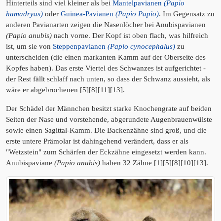
Hinterteils sind viel kleiner als bei
Mantelpavianen
(Papio
hamadryas)
oder
Guinea-Pavianen
(Papio Papio)
. Im Gegensatz zu
anderen Pavianarten zeigen die Nasenlöcher bei Anubispavianen
(Papio anubis)
nach vorne. Der Kopf ist oben flach, was hilfreich
ist, um sie von
Steppenpavianen
(Papio cynocephalus)
zu
unterscheiden (die einen markanten Kamm auf der Oberseite des
Kopfes haben). Das erste Viertel des Schwanzes ist aufgerichtet -
der Rest fällt schlaff nach unten, so dass der Schwanz aussieht, als
wäre er abgebrochenen [5][8][11][13].
Der Schädel der Männchen besitzt starke Knochengrate auf beiden
Seiten der Nase und vorstehende, abgerundete Augenbrauenwülste
sowie einen Sagittal-Kamm. Die Backenzähne sind groß, und die
erste untere Prämolar ist dahingehend verändert, dass er als
"Wetzstein" zum Schärfen der Eckzähne eingesetzt werden kann.
Anubispaviane
(Papio anubis)
haben 32 Zähne [1][5][8][10][13].