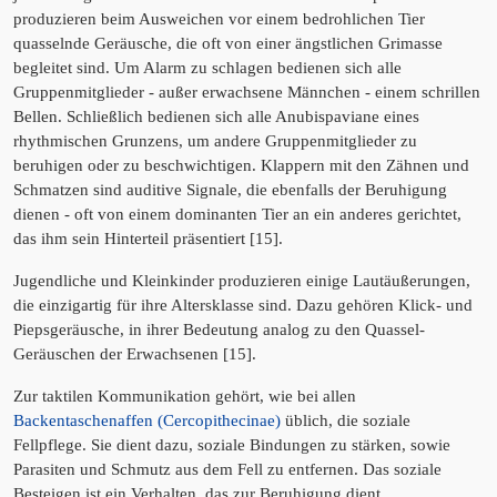
produzieren beim Ausweichen vor einem bedrohlichen Tier
quasselnde Geräusche, die oft von einer ängstlichen Grimasse
begleitet sind. Um Alarm zu schlagen bedienen sich alle
Gruppenmitglieder - außer erwachsene Männchen - einem schrillen
Bellen. Schließlich bedienen sich alle Anubispaviane eines
rhythmischen Grunzens, um andere Gruppenmitglieder zu
beruhigen oder zu beschwichtigen. Klappern mit den Zähnen und
Schmatzen sind auditive Signale, die ebenfalls der Beruhigung
dienen - oft von einem dominanten Tier an ein anderes gerichtet,
das ihm sein Hinterteil präsentiert [15].
Jugendliche und Kleinkinder produzieren einige Lautäußerungen,
die einzigartig für ihre Altersklasse sind. Dazu gehören Klick- und
Piepsgeräusche, in ihrer Bedeutung analog zu den Quassel-
Geräuschen der Erwachsenen [15].
Zur taktilen Kommunikation gehört, wie bei allen
Backentaschenaffen (Cercopithecinae)
üblich, die soziale
Fellpflege. Sie dient dazu, soziale Bindungen zu stärken, sowie
Parasiten und Schmutz aus dem Fell zu entfernen. Das soziale
Besteigen ist ein Verhalten, das zur Beruhigung dient.