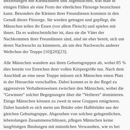
Beziehungen mit Kleinkindern und Jugendlichen, was man in
einigen Fällen als eine Form der elterlichen Fürsorge bezeichnen
kann. Besonders die Kleinen ihrer Freundinnen kommen in den
Genuß dieser Fürsorge. Sie werden getragen und gepflegt, die
Männchen teilen ihr Essen (vor allem Fleisch) und spielen mit
ihnen. Da es wahrscheinlicher ist, dass sie die Väter der
Nachkommen ihrer Freundinnen sind, sind sie eher bereit, sich um
deren Nachwuchs zu kümmern, als um den Nachwuchs anderer
Weibchen der Truppe [10][20][23].
Alle Männchen wandern aus ihren Geburtsgruppen ab, wobei 85 %
dies bereits vor Erreichen ihrer vollen Körpergröße tun. Nach dem
Anschluß an eine neue Truppe müssen sich Männchen einen Platz
in der Hierarchie verschaffen. Dabei kommt es in der Regel zu
aggressiven Verhaltensweisen zwischen den Männchen, wobei die
"Gewinner" solcher Begegnungen über die "Verlierer" dominieren.
Einige Männchen können zu zweit in neue Gruppen emigrieren.
Dabei handelt es sich meist um Brüder oder Halbbrüder aus der
gleichen Geburtsgruppe. Abgesehen von solchen gelegentlichen,
lebenslangen Zusammenschlüssen, pflegen Männchen keine
langfristigen Bindungen mit männlichen Verwandten, wie es bei