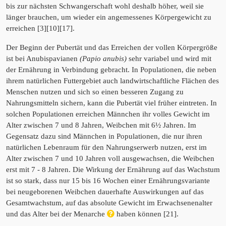
bis zur nächsten Schwangerschaft wohl deshalb höher, weil sie
länger brauchen, um wieder ein angemessenes Körpergewicht zu
erreichen [3][10][17].
Der Beginn der Pubertät und das Erreichen der vollen Körpergröße
ist bei Anubispavianen
(Papio anubis)
sehr variabel und wird mit
der Ernährung in Verbindung gebracht. In Populationen, die neben
ihrem natürlichen Futtergebiet auch landwirtschaftliche Flächen des
Menschen nutzen und sich so einen besseren Zugang zu
Nahrungsmitteln sichern, kann die Pubertät viel früher eintreten. In
solchen Populationen erreichen Männchen ihr volles Gewicht im
Alter zwischen 7 und 8 Jahren, Weibchen mit 6½ Jahren. Im
Gegensatz dazu sind Männchen in Populationen, die nur ihren
natürlichen Lebenraum für den Nahrungserwerb nutzen, erst im
Alter zwischen 7 und 10 Jahren voll ausgewachsen, die Weibchen
erst mit 7 - 8 Jahren. Die Wirkung der Ernährung auf das Wachstum
ist so stark, dass nur 15 bis 16 Wochen einer Ernährungsvariante
bei neugeborenen Weibchen dauerhafte Auswirkungen auf das
Gesamtwachstum, auf das absolute Gewicht im Erwachsenenalter
und das Alter bei der Menarche
haben können [21].