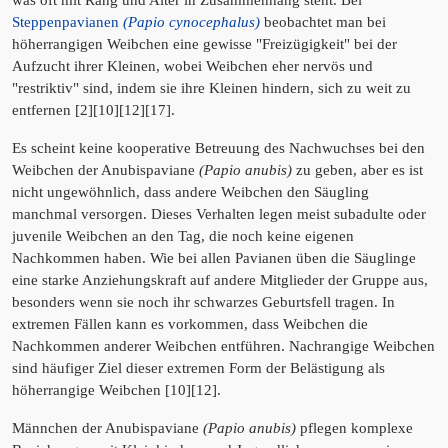
was oft mit Rang und Alter in Zusammenhang steht. Bei
Steppenpavianen
(Papio cynocephalus)
beobachtet man bei
höherrangigen Weibchen eine gewisse "Freizügigkeit" bei der
Aufzucht ihrer Kleinen, wobei Weibchen eher nervös und
"restriktiv" sind, indem sie ihre Kleinen hindern, sich zu weit zu
entfernen [2][10][12][17].
Es scheint keine kooperative Betreuung des Nachwuchses bei den
Weibchen der Anubispaviane
(Papio anubis)
zu geben, aber es ist
nicht ungewöhnlich, dass andere Weibchen den Säugling
manchmal versorgen. Dieses Verhalten legen meist subadulte oder
juvenile Weibchen an den Tag, die noch keine eigenen
Nachkommen haben. Wie bei allen Pavianen üben die Säuglinge
eine starke Anziehungskraft auf andere Mitglieder der Gruppe aus,
besonders wenn sie noch ihr schwarzes Geburtsfell tragen. In
extremen Fällen kann es vorkommen, dass Weibchen die
Nachkommen anderer Weibchen entführen. Nachrangige Weibchen
sind häufiger Ziel dieser extremen Form der Belästigung als
höherrangige Weibchen [10][12].
Männchen der Anubispaviane
(Papio anubis)
pflegen komplexe