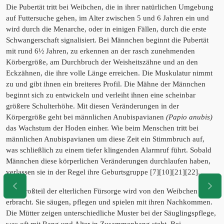
Die Pubertät tritt bei Weibchen, die in ihrer natürlichen Umgebung
auf Futtersuche gehen, im Alter zwischen 5 und 6 Jahren ein und
wird durch die Menarche, oder in einigen Fällen, durch die erste
Schwangerschaft signalisiert. Bei Männchen beginnt die Pubertät
mit rund 6½ Jahren, zu erkennen an der rasch zunehmenden
Körbergröße, am Durchbruch der Weisheitszähne und an den
Eckzähnen, die ihre volle Länge erreichen. Die Muskulatur nimmt
zu und gibt ihnen ein breiteres Profil. Die Mähne der Männchen
beginnt sich zu entwickeln und verleiht ihnen eine scheinbar
größere Schulterhöhe. Mit diesen Veränderungen in der
Körpergröße geht bei männlichen Anubispavianen
(Papio anubis)
das Wachstum der Hoden einher. Wie beim Menschen tritt bei
männlichen Anubispavianen um diese Zeit ein Stimmbruch auf,
was schließlich zu einem tiefer klingenden Alarmruf führt. Sobald
Männchen diese körperlichen Veränderungen durchlaufen haben,
verlassen sie in der Regel ihre Geburtsgruppe [7][10][21][22].
Der Großteil der elterlichen Fürsorge wird von den Weibchen
erbracht. Sie säugen, pflegen und spielen mit ihren Nachkommen.
Die Mütter zeigen unterschiedliche Muster bei der Säuglingspflege,