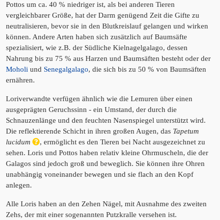
Pottos um ca. 40 % niedriger ist, als bei anderen Tieren
vergleichbarer Größe, hat der Darm genügend Zeit die Gifte zu
neutralisieren, bevor sie in den Blutkreislauf gelangen und wirken
können. Andere Arten haben sich zusätzlich auf Baumsäfte
spezialisiert, wie z.B. der Südliche Kielnagelgalago, dessen
Nahrung bis zu 75 % aus Harzen und Baumsäften besteht oder der
Moholi
und
Senegalgalago
, die sich bis zu 50 % von Baumsäften
ernähren.
Loriverwandte verfügen ähnlich wie die Lemuren über einen
ausgeprägten Geruchssinn - ein Umstand, der durch die
Schnauzenlänge und den feuchten Nasenspiegel unterstützt wird.
Die reflektierende Schicht in ihren großen Augen, das
Tapetum
lucidum
, ermöglicht es den Tieren bei Nacht ausgezeichnet zu
sehen. Loris und Pottos haben relativ kleine Ohrmuscheln, die der
Galagos sind jedoch groß und beweglich. Sie können ihre Ohren
unabhängig voneinander bewegen und sie flach an den Kopf
anlegen.
Alle Loris haben an den Zehen Nägel, mit Ausnahme des zweiten
Zehs, der mit einer sogenannten Putzkralle versehen ist.