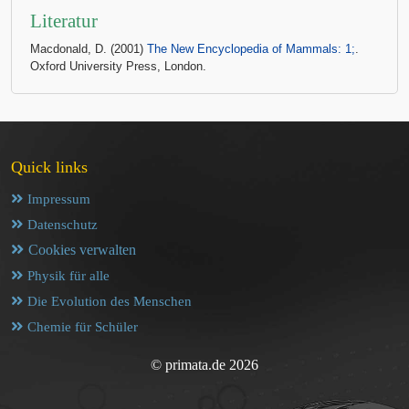
Literatur
Macdonald, D. (2001)
The New Encyclopedia of Mammals: 1;
.
Oxford University Press, London.
Quick links
Impressum
Datenschutz
Cookies verwalten
Physik für alle
Die Evolution des Menschen
Chemie für Schüler
© primata.de 2026