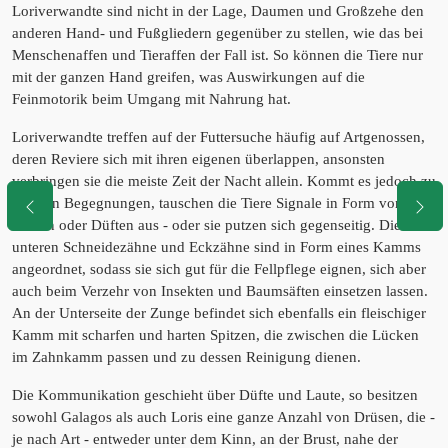
Loriverwandte sind nicht in der Lage, Daumen und Großzehe den
anderen Hand- und Fußgliedern gegenüber zu stellen, wie das bei
Menschenaffen und Tieraffen der Fall ist. So können die Tiere nur
mit der ganzen Hand greifen, was Auswirkungen auf die
Feinmotorik beim Umgang mit Nahrung hat.
Loriverwandte treffen auf der Futtersuche häufig auf Artgenossen,
deren Reviere sich mit ihren eigenen überlappen, ansonsten
verbringen sie die meiste Zeit der Nacht allein. Kommt es jedoch zu
solchen Begegnungen, tauschen die Tiere Signale in Form von
Lauten oder Düften aus - oder sie putzen sich gegenseitig. Die
unteren Schneidezähne und Eckzähne sind in Form eines Kamms
angeordnet, sodass sie sich gut für die Fellpflege eignen, sich aber
auch beim Verzehr von Insekten und Baumsäften einsetzen lassen.
An der Unterseite der Zunge befindet sich ebenfalls ein fleischiger
Kamm mit scharfen und harten Spitzen, die zwischen die Lücken
im Zahnkamm passen und zu dessen Reinigung dienen.
Die Kommunikation geschieht über Düfte und Laute, so besitzen
sowohl Galagos als auch Loris eine ganze Anzahl von Drüsen, die -
je nach Art - entweder unter dem Kinn, an der Brust, nahe der