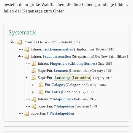
bestellt, denn große Waldflächen, die ihre Lebensgrundlage bilden,
fallen der Kettensäge zum Opfer.
Systematik
Primates
(Herrentiere)
Linnaeus 1758
Infraor.
Trockennasenaffen
(Haplorrhini)
Pocock 1918
Infraor.
Feuchtnasenaffen
(Strepsirrhini)
Geoffroy Saint-Hilaire 181
Infraor.
Fingertiere (Chiromyiformes)
Gray 1863
SuperFm.
Lemuren
(Lemuroidea)
Gregory 1915
SuperFm.
Loriartige
(Lorisoidea)
Gregory 1915
Fm.
Galagos
(Galagonidae)
Mivart 1864
Fm.
Loris
(Lorisidae)
Gray 1821
Infraor. †
Adapiformes
Hoffstetter 1977
SuperFm. †
Adapoidea
Trouessart 1879
SuperFm. †
Plesiadapoidea