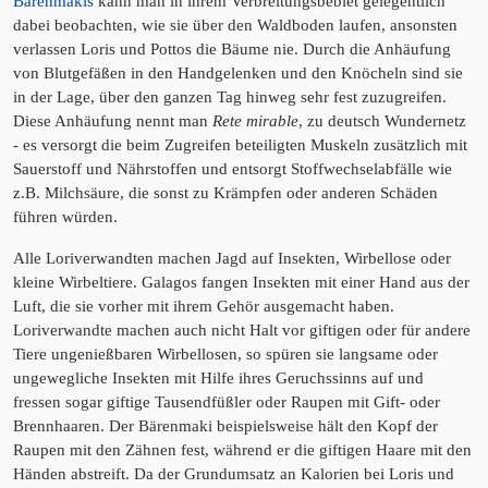
Bärenmakis
kann man in ihrem Verbreitungsbebiet gelegentlich
dabei beobachten, wie sie über den Waldboden laufen, ansonsten
verlassen Loris und Pottos die Bäume nie. Durch die Anhäufung
von Blutgefäßen in den Handgelenken und den Knöcheln sind sie
in der Lage, über den ganzen Tag hinweg sehr fest zuzugreifen.
Diese Anhäufung nennt man
Rete mirable
, zu deutsch Wundernetz
- es versorgt die beim Zugreifen beteiligten Muskeln zusätzlich mit
Sauerstoff und Nährstoffen und entsorgt Stoffwechselabfälle wie
z.B. Milchsäure, die sonst zu Krämpfen oder anderen Schäden
führen würden.
Alle Loriverwandten machen Jagd auf Insekten, Wirbellose oder
kleine Wirbeltiere. Galagos fangen Insekten mit einer Hand aus der
Luft, die sie vorher mit ihrem Gehör ausgemacht haben.
Loriverwandte machen auch nicht Halt vor giftigen oder für andere
Tiere ungenießbaren Wirbellosen, so spüren sie langsame oder
ungewegliche Insekten mit Hilfe ihres Geruchssinns auf und
fressen sogar giftige Tausendfüßler oder Raupen mit Gift- oder
Brennhaaren. Der Bärenmaki beispielsweise hält den Kopf der
Raupen mit den Zähnen fest, während er die giftigen Haare mit den
Händen abstreift. Da der Grundumsatz an Kalorien bei Loris und