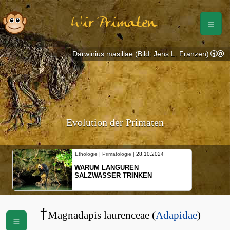
Wir Primaten
Darwinius masillae (Bild: Jens L. Franzen)
Evolution der Primaten
Ethologie | Primatologie |
28.10.2024
WARUM LANGUREN
SALZWASSER TRINKEN
†
Magnadapis laurenceae (
Adapidae
)