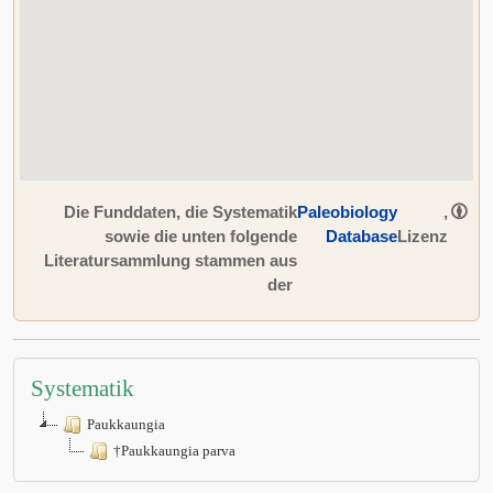
Die Funddaten, die Systematik
Paleobiology
,
sowie die unten folgende
Database
Lizenz
Literatursammlung stammen aus
der
Systematik
Paukkaungia
†Paukkaungia parva