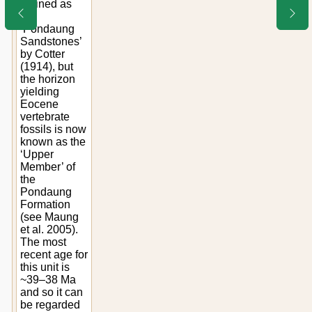
defined as
the
‘Pondaung
Sandstones’
by Cotter
(1914), but
the horizon
yielding
Eocene
vertebrate
fossils is now
known as the
‘Upper
Member’ of
the
Pondaung
Formation
(see Maung
et al. 2005).
The most
recent age for
this unit is
~39–38 Ma
and so it can
be regarded