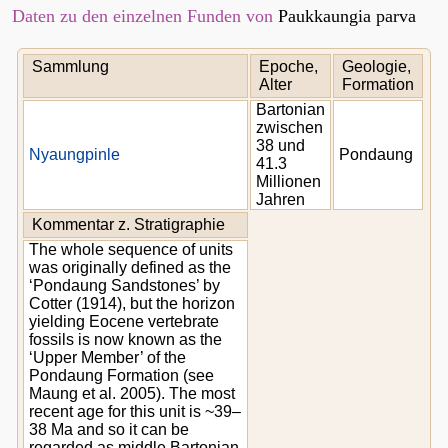
Daten zu den einzelnen Funden von
Paukkaungia parva
Sammlung
Epoche,
Geologie,
Alter
Formation
Bartonian
zwischen
38 und
Nyaungpinle
Pondaung
41.3
Millionen
Jahren
Kommentar z. Stratigraphie
The whole sequence of units
was originally defined as the
‘Pondaung Sandstones’ by
Cotter (1914), but the horizon
yielding Eocene vertebrate
fossils is now known as the
‘Upper Member’ of the
Pondaung Formation (see
Maung et al. 2005). The most
recent age for this unit is ~39–
38 Ma and so it can be
regarded as middle Bartonian