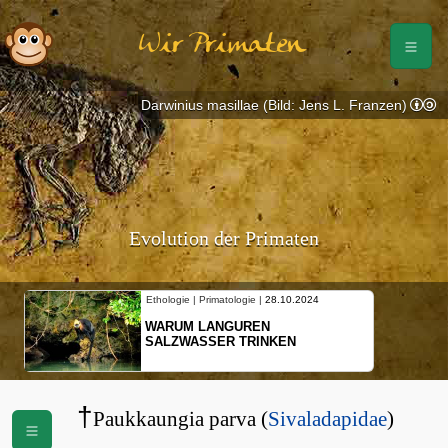
Wir Primaten
Darwinius masillae (Bild: Jens L. Franzen)
Evolution der Primaten
Ethologie | Primatologie |
28.10.2024
WARUM LANGUREN
SALZWASSER TRINKEN
†
Paukkaungia parva (
Sivaladapidae
)