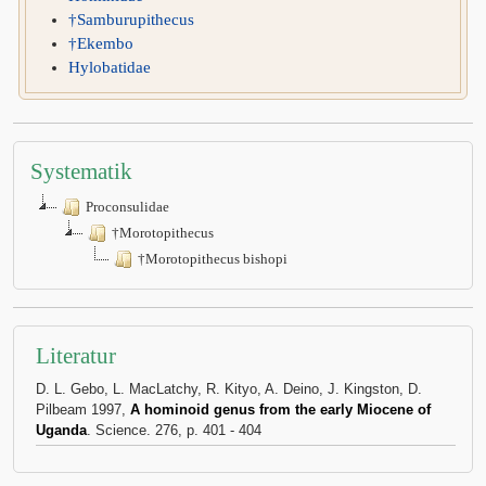
†Samburupithecus
†Ekembo
Hylobatidae
Systematik
Proconsulidae
†Morotopithecus
†Morotopithecus bishopi
Literatur
D. L. Gebo, L. MacLatchy, R. Kityo, A. Deino, J. Kingston, D.
Pilbeam 1997,
A hominoid genus from the early Miocene of
Uganda
. Science. 276, p. 401 - 404