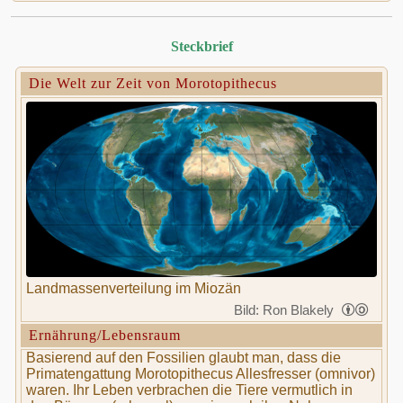
Steckbrief
Die Welt zur Zeit von Morotopithecus
Landmassenverteilung im Miozän
Bild: Ron Blakely
Ernährung/Lebensraum
Basierend auf den Fossilien glaubt man, dass die
Primatengattung Morotopithecus Allesfresser (omnivor)
waren. Ihr Leben verbrachen die Tiere vermutlich in