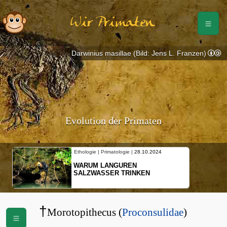
Wir Primaten
Darwinius masillae (Bild: Jens L. Franzen)
Evolution der Primaten
Ethologie | Primatologie |
28.10.2024
WARUM LANGUREN
SALZWASSER TRINKEN
†
Morotopithecus (
Proconsulidae
)