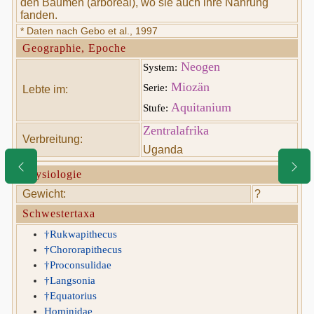
den Bäumen (arboreal), wo sie auch ihre Nahrung
fanden.
* Daten nach Gebo et al., 1997
Geographie, Epoche
Neogen
System:
Miozän
Serie:
Lebte im:
Aquitanium
Stufe:
Zentralafrika
Verbreitung:
Uganda
Physiologie
Gewicht:
?
Schwestertaxa
†Rukwapithecus
†Chororapithecus
†Proconsulidae
†Langsonia
†Equatorius
Hominidae