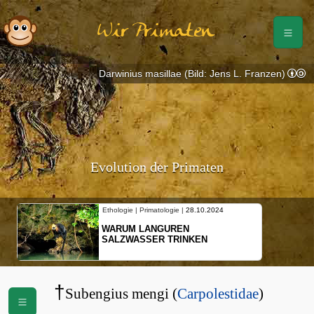
Wir Primaten
Darwinius masillae (Bild: Jens L. Franzen)
Evolution der Primaten
Ethologie | Primatologie |
28.10.2024
WARUM LANGUREN
SALZWASSER TRINKEN
†
Subengius mengi (
Carpolestidae
)