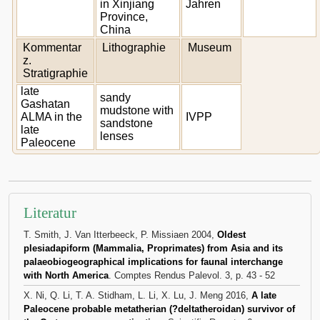
in Xinjiang
Jahren
Province,
China
Kommentar
Lithographie
Museum
z.
Stratigraphie
late
sandy
Gashatan
mudstone with
ALMA in the
IVPP
sandstone
late
lenses
Paleocene
Literatur
T. Smith, J. Van Itterbeeck, P. Missiaen 2004,
Oldest
plesiadapiform (Mammalia, Proprimates) from Asia and its
palaeobiogeographical implications for faunal interchange
with North America
. Comptes Rendus Palevol. 3, p. 43 - 52
X. Ni, Q. Li, T. A. Stidham, L. Li, X. Lu, J. Meng 2016,
A late
Paleocene probable metatherian (?deltatheroidan) survivor of