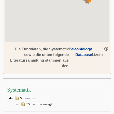
Die Funddaten, die Systematik
Paleobiology
,
sowie die unten folgende
Database
Lizenz
Literatursammlung stammen aus
der
Systematik
Subengius
†Subengius mengi