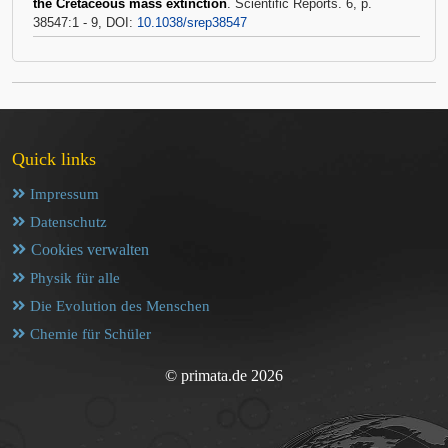
the Cretaceous mass extinction
. Scientific Reports. 6, p.
38547:1 - 9, DOI:
10.1038/srep38547
Quick links
Impressum
Datenschutz
Cookies verwalten
Physik für alle
Die Evolution des Menschen
Chemie für Schüler
© primata.de 2026