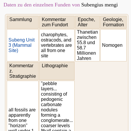
Daten zu den einzelnen Funden von
Subengius mengi
Sammlung
Kommentar
Epoche,
Geologie,
zum Fundort
Alter
Formation
Thanetian
charophytes,
zwischen
Subeng Unit
ostracods, and
55.8 und
3 (Mammal
vertebrates are
Nomogen
58.7
Site)
all from one
Millionen
site
Jahren
Kommentar
Lithographie
z.
Stratigraphie
"pebble
layers...
consisting of
pedogenic
carbonate
all fossils are
nodules
apparently
forming a
from one
conglomerate...
"horizon"
coarser levels
well under 1
[that] contain a