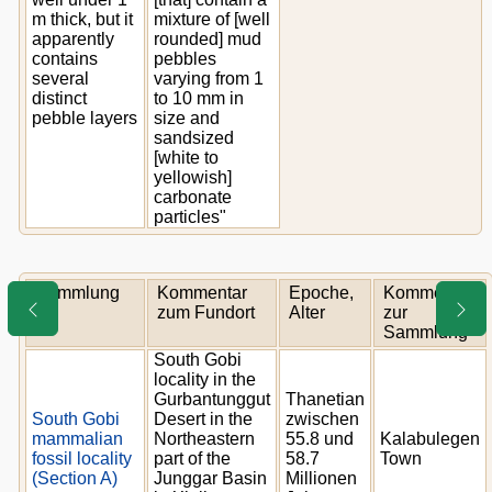
m thick, but it
mixture of [well
apparently
rounded] mud
contains
pebbles
several
varying from 1
distinct
to 10 mm in
pebble layers
size and
sandsized
[white to
yellowish]
carbonate
particles"
Sammlung
Kommentar
Epoche,
Kommentar
zum Fundort
Alter
zur
Sammlung
South Gobi
locality in the
Gurbantunggut
Thanetian
South Gobi
Desert in the
zwischen
mammalian
Northeastern
55.8 und
Kalabulegen
fossil locality
part of the
58.7
Town
(Section A)
Junggar Basin
Millionen