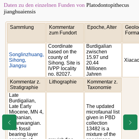
Daten zu den einzelnen Funden von
Platodontopithecus
jianghuaiensis
Sammlung
Kommentar
Epoche, Alter
Geolo
zum Fundort
Forma
Coordinate
Burdigalian
based on the
zwischen
Songlinzhuang,
county of
15.97 und
Sihong,
Xiaca
Sihong. Site is
20.44
Jiangsu
IVPP locality
Millionen
no. 82027.
Jahren
Kommentar z.
Lithographie
Kommentar z.
Stratigraphie
Taxonomie
Late
Burdigalian,
Late Early
The updated
Miocene, MN 4,
microfaunal list
Orleanian,
given in PBD
Shanwangian.
collection
The fossil
13482 is a
bearing layer
mixture of the