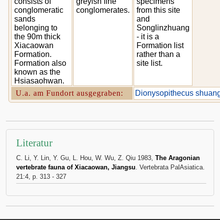
consists of
greyish fine
specimens
conglomeratic
conglomerates.
from this site
sands
and
belonging to
Songlinzhuang
the 90m thick
- it is a
Xiacaowan
Formation list
Formation.
rather than a
Formation also
site list.
known as the
Hsiasaohwan.
U.a. am Fundort ausgegraben:
Dionysopithecus shuan
Literatur
C. Li, Y. Lin, Y. Gu, L. Hou, W. Wu, Z. Qiu 1983,
The Aragonian
vertebrate fauna of Xiacaowan, Jiangsu
. Vertebrata PalAsiatica.
21:4, p. 313 - 327