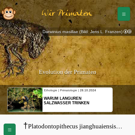
Wir Primaten
Darwinius masillae (Bild: Jens L. Franzen)
Evolution der Primaten
Ethologie | Primatologie |
28.10.2024
WARUM LANGUREN
SALZWASSER TRINKEN
†
Platodontopithecus jianghuaiensis
(
Pliopithecidae
)