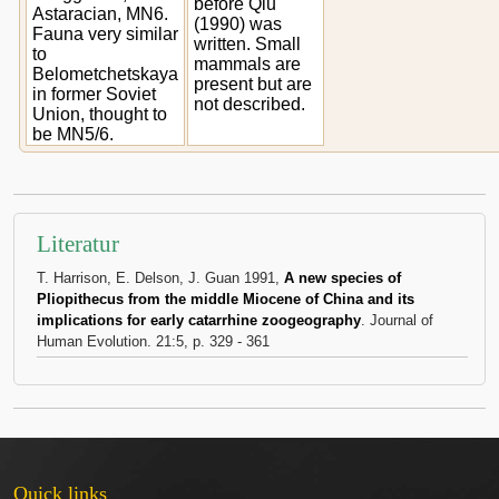
before Qiu
Astaracian, MN6.
(1990) was
Fauna very similar
written. Small
to
mammals are
Belometchetskaya
present but are
in former Soviet
not described.
Union, thought to
be MN5/6.
Literatur
T. Harrison, E. Delson, J. Guan 1991,
A new species of
Pliopithecus from the middle Miocene of China and its
implications for early catarrhine zoogeography
. Journal of
Human Evolution. 21:5, p. 329 - 361
Quick links