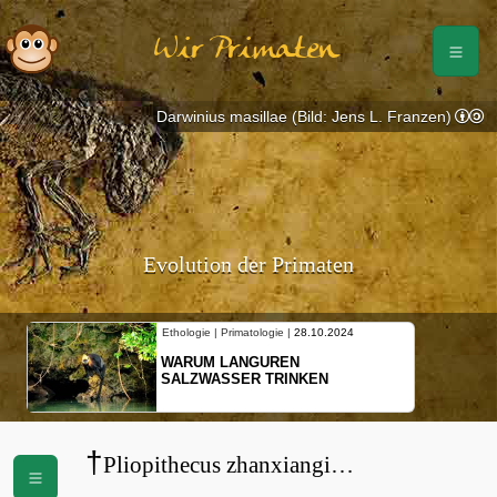
Wir Primaten
Darwinius masillae (Bild: Jens L. Franzen)
Evolution der Primaten
Ethologie | Primatologie |
28.10.2024
WARUM LANGUREN
SALZWASSER TRINKEN
†
Pliopithecus zhanxiangi
(
Pliopithecidae
)