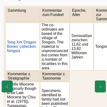
Sammlung
Kommentar
Epoche,
Komme
zum Fundort
Alter
zur
Samm
The co-
ordinates are
based of the
Serravallian
village of
zwischen
Tong Xin 'Dragon
Tongxin. The
11.62 und
Bones' collection,
material is
Tongxi
13.82
Ningxia
unprovenanced
Millionen
but comes from
Jahren
a number of
localities in this
area.
Kommentar z.
Kommentar z.
Stratigraphie
Taxonomie
Middle Miocene
(originally though
Specimens
to be Late
identified to
Miocene by Chiu
family had not
et al. (1979)),
been published
Tunggurian,