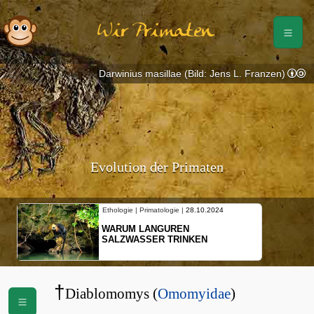
Wir Primaten
Darwinius masillae (Bild: Jens L. Franzen)
Evolution der Primaten
Ethologie | Primatologie |
28.10.2024
WARUM LANGUREN
SALZWASSER TRINKEN
†
Diablomomys (
Omomyidae
)