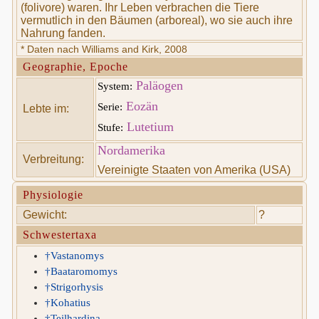
(folivore) waren. Ihr Leben verbrachen die Tiere
vermutlich in den Bäumen (arboreal), wo sie auch ihre
Nahrung fanden.
* Daten nach Williams and Kirk, 2008
Geographie, Epoche
Paläogen
System:
Eozän
Serie:
Lebte im:
Lutetium
Stufe:
Nordamerika
Verbreitung:
Vereinigte Staaten von Amerika (USA)
Physiologie
Gewicht:
?
Schwestertaxa
†Vastanomys
†Baataromomys
†Strigorhysis
†Kohatius
†Teilhardina