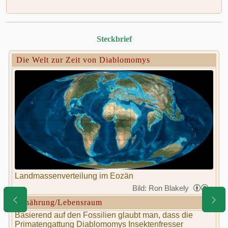
Steckbrief
Die Welt zur Zeit von Diablomomys
Landmassenverteilung im Eozän
Bild: Ron Blakely
Ernährung/Lebensraum
Basierend auf den Fossilien glaubt man, dass die
Primatengattung Diablomomys Insektenfresser