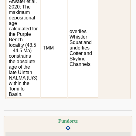
Atwater et al.
2020: The
maximum
depositional
age
calculated for
overlies
the Purple
Whistler
Bench
Squat and
locality (43.5
TMM
underlies
– 44.5 Ma)
Cotter and
constrains
Skyline
the absolute
Channels
age of the
late Uintan
NALMA (Ui3)
within the
Tornillo
Basin.
Fundorte