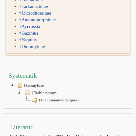
†Tarkadectinae
†Microchoerinae
†Anaptomorphinae
†Aycrossia
†Gazinius
†Yaquius
†Omomyinae
Systematik
Omomyinae
†Diablomomys
†Diablomomys dalquesti
Literatur