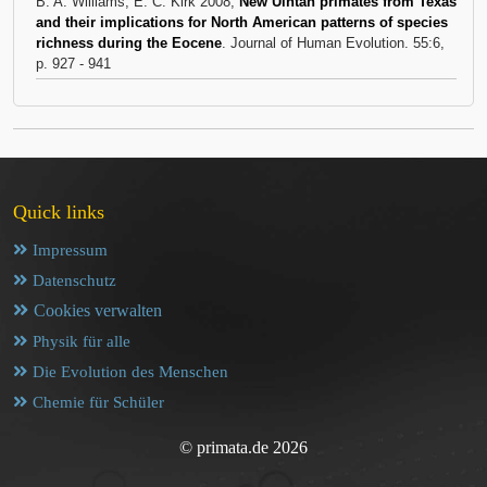
B. A. Williams, E. C. Kirk 2008,
New Uintan primates from Texas
and their implications for North American patterns of species
richness during the Eocene
. Journal of Human Evolution. 55:6,
p. 927 - 941
Quick links
Impressum
Datenschutz
Cookies verwalten
Physik für alle
Die Evolution des Menschen
Chemie für Schüler
© primata.de 2026