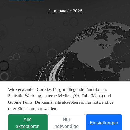
© primata.de 2026
Wir verwenden Cookies für grundlegende Funktionen,
Statistik, Werbung, externe Medien (YouTube/Maps) und
Google Fonts. Du kannst alle akzeptieren, nur notwendige
oder Einstellungen wählen.
Alle
Nur
Einstellungen
akzeptieren
notwendige