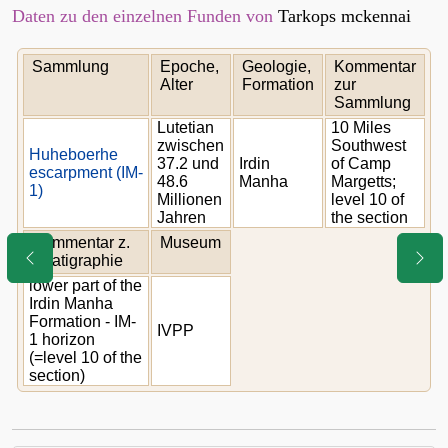
Daten zu den einzelnen Funden von
Tarkops mckennai
Sammlung
Epoche,
Geologie,
Kommentar
Alter
Formation
zur
Sammlung
Lutetian
10 Miles
zwischen
Southwest
Huheboerhe
37.2 und
Irdin
of Camp
escarpment (IM-
48.6
Manha
Margetts;
1)
Millionen
level 10 of
Jahren
the section
Kommentar z.
Museum
Stratigraphie
lower part of the
Irdin Manha
Formation - IM-
IVPP
1 horizon
(=level 10 of the
section)