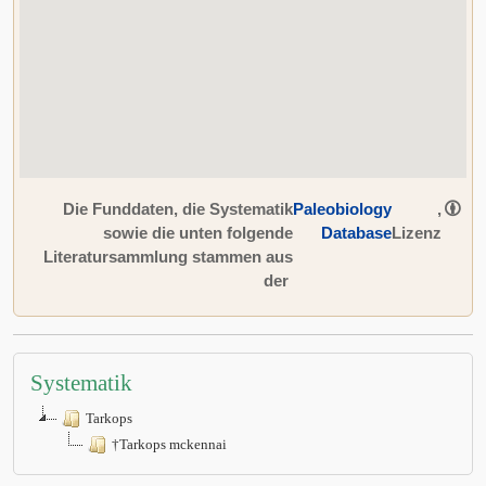
Die Funddaten, die Systematik
Paleobiology
,
sowie die unten folgende
Database
Lizenz
Literatursammlung stammen aus
der
Systematik
Tarkops
†Tarkops mckennai