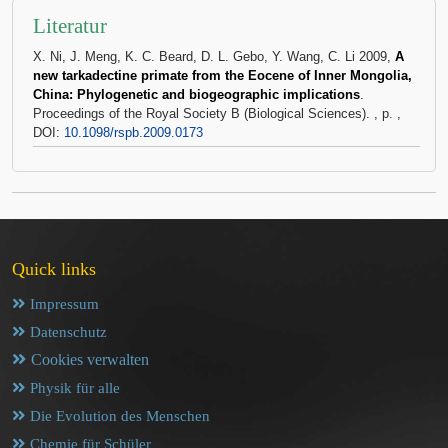
Literatur
X. Ni, J. Meng, K. C. Beard, D. L. Gebo, Y. Wang, C. Li 2009,
A
new tarkadectine primate from the Eocene of Inner Mongolia,
China: Phylogenetic and biogeographic implications
.
Proceedings of the Royal Society B (Biological Sciences). , p. ,
DOI:
10.1098/rspb.2009.0173
Quick links
Impressum
Datenschutz
Cookies verwalten
Physik für alle
Die Evolution des Menschen
Chemie für Schüler