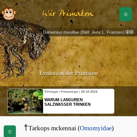
Wir Primaten
Darwinius masillae (Bild: Jens L. Franzen)
Evolution der Primaten
Ethologie | Primatologie |
28.10.2024
WARUM LANGUREN
SALZWASSER TRINKEN
†
Tarkops mckennai (
Omomyidae
)