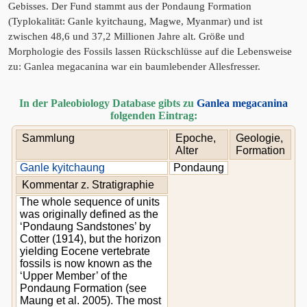
Gebisses. Der Fund stammt aus der Pondaung Formation
(Typlokalität: Ganle kyitchaung, Magwe, Myanmar) und ist
zwischen 48,6 und 37,2 Millionen Jahre alt. Größe und
Morphologie des Fossils lassen Rückschlüsse auf die Lebensweise
zu: Ganlea megacanina war ein baumlebender Allesfresser.
In der Paleobiology Database gibts zu
Ganlea megacanina
folgenden Eintrag:
Sammlung
Epoche,
Geologie,
Alter
Formation
Ganle kyitchaung
Pondaung
Kommentar z. Stratigraphie
The whole sequence of units
was originally defined as the
‘Pondaung Sandstones’ by
Cotter (1914), but the horizon
yielding Eocene vertebrate
fossils is now known as the
‘Upper Member’ of the
Pondaung Formation (see
Maung et al. 2005). The most