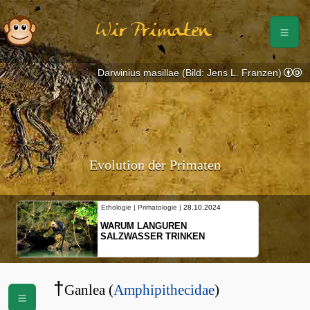
Wir Primaten
Darwinius masillae (Bild: Jens L. Franzen)
Evolution der Primaten
Ethologie | Primatologie |
28.10.2024
WARUM LANGUREN
SALZWASSER TRINKEN
†
Ganlea (
Amphipithecidae
)