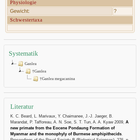
Physiologie
Gewicht:
?
Schwestertaxa
Systematik
Ganlea
†Ganlea
†Ganlea megacanina
Literatur
K. C. Beard, L. Marivaux, Y. Chaimanee, J.-J. Jaeger, B.
Marandat, P. Tafforeau, A. N. Soe, S. T. Tun, A. A. Kyaw 2009,
A
new primate from the Eocene Pondaung Formation of
Myanmar and the monophyly of Burmese amphipithecids
.
Proceedings of the Royal Society B (Biological Sciences). 276, p.