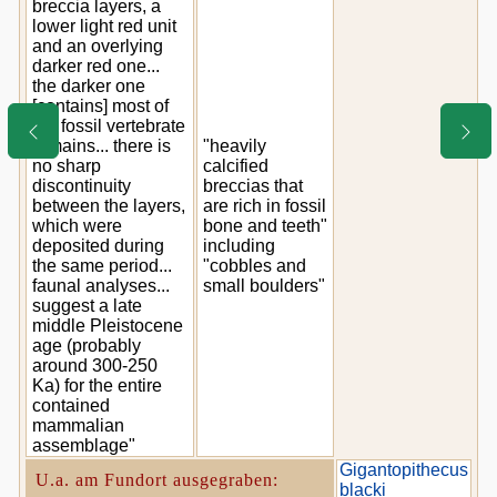
breccia layers, a
lower light red unit
and an overlying
darker red one...
the darker one
[contains] most of
the fossil vertebrate
remains... there is
"heavily
no sharp
calcified
discontinuity
breccias that
between the layers,
are rich in fossil
which were
bone and teeth"
deposited during
including
the same period...
"cobbles and
faunal analyses...
small boulders"
suggest a late
middle Pleistocene
age (probably
around 300-250
Ka) for the entire
contained
mammalian
assemblage"
Gigantopithecus
U.a. am Fundort ausgegraben:
blacki