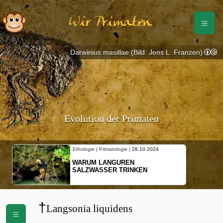
Wir Primaten
Darwinius masillae (Bild: Jens L. Franzen)
Evolution der Primaten
Ethologie | Primatologie |
28.10.2024
WARUM LANGUREN
SALZWASSER TRINKEN
†
Langsonia liquidens