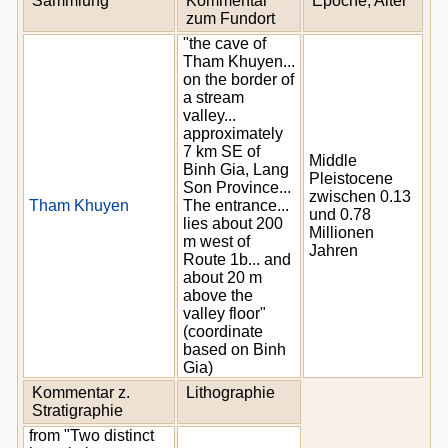
Sammlung
Kommentar
Epoche, Alter
zum Fundort
"the cave of
Tham Khuyen...
on the border of
a stream
valley...
approximately
7 km SE of
Middle
Binh Gia, Lang
Pleistocene
Son Province...
zwischen 0.13
Tham Khuyen
The entrance...
und 0.78
lies about 200
Millionen
m west of
Jahren
Route 1b... and
about 20 m
above the
valley floor"
(coordinate
based on Binh
Gia)
Kommentar z.
Lithographie
Stratigraphie
from "Two distinct