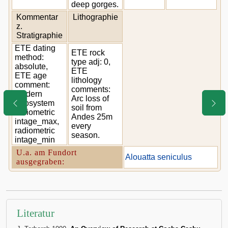
deep gorges.
Kommentar
Lithographie
z.
Stratigraphie
ETE dating
ETE rock
method:
type adj: 0,
absolute,
ETE
ETE age
lithology
comment:
comments:
Modern
Arc loss of
Ecosystem
soil from
radiometric
Andes 25m
intage_max,
every
radiometric
season.
intage_min
U.a. am Fundort
Alouatta seniculus
ausgegraben:
Literatur