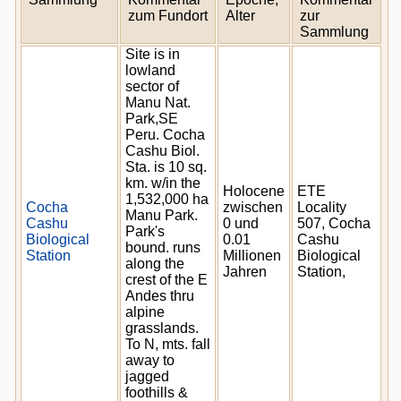
zum Fundort
Alter
zur
Sammlung
Site is in
lowland
sector of
Manu Nat.
Park,SE
Peru. Cocha
Cashu Biol.
Sta. is 10 sq.
km. w/in the
Holocene
ETE
1,532,000 ha
Cocha
zwischen
Locality
Manu Park.
Cashu
0 und
507, Cocha
Park's
Biological
0.01
Cashu
bound. runs
Station
Millionen
Biological
along the
Jahren
Station,
crest of the E
Andes thru
alpine
grasslands.
To N, mts. fall
away to
jagged
foothills &