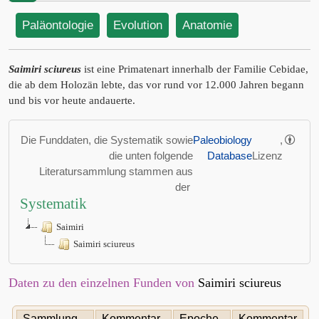
Paläontologie
Evolution
Anatomie
Saimiri sciureus
ist eine Primatenart innerhalb der Familie Cebidae,
die ab dem Holozän lebte, das vor rund vor 12.000 Jahren begann
und bis vor heute andauerte.
Die Funddaten, die Systematik sowie
Paleobiology
,
die unten folgende
Database
Lizenz
Literatursammlung stammen aus
der
Systematik
Saimiri
Saimiri sciureus
Daten zu den einzelnen Funden von
Saimiri sciureus
Sammlung
Kommentar
Epoche,
Kommentar