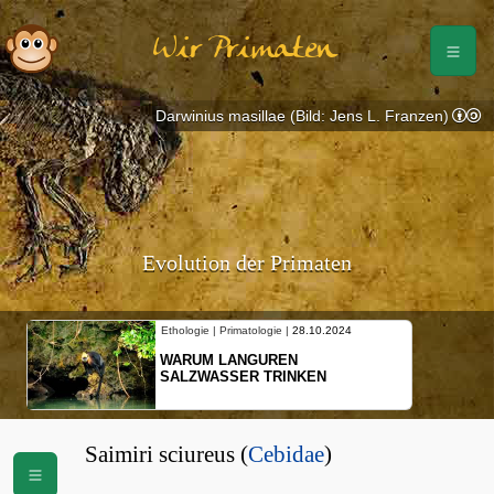
Wir Primaten
Darwinius masillae (Bild: Jens L. Franzen)
Evolution der Primaten
Ethologie | Primatologie |
28.10.2024
WARUM LANGUREN
SALZWASSER TRINKEN
Saimiri sciureus (
Cebidae
)