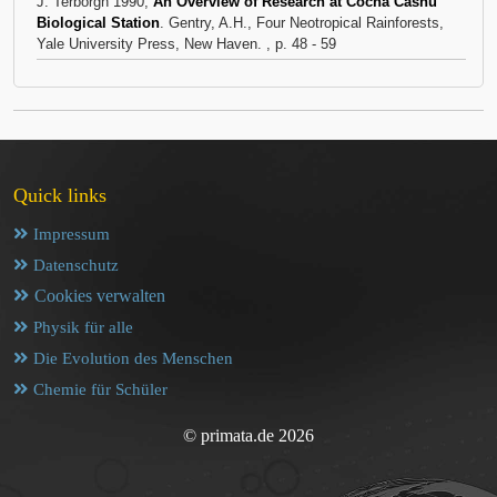
J. Terborgh 1990,
An Overview of Research at Cocha Cashu
Biological Station
. Gentry, A.H., Four Neotropical Rainforests,
Yale University Press, New Haven. , p. 48 - 59
Quick links
Impressum
Datenschutz
Cookies verwalten
Physik für alle
Die Evolution des Menschen
Chemie für Schüler
© primata.de 2026