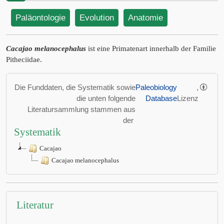
Paläontologie
Evolution
Anatomie
Cacajao melanocephalus
ist eine Primatenart innerhalb der Familie
Pitheciidae.
Die Funddaten, die Systematik sowie
Paleobiology
,
die unten folgende
Database
Lizenz
Literatursammlung stammen aus
der
Systematik
Cacajao
Cacajao melanocephalus
Literatur