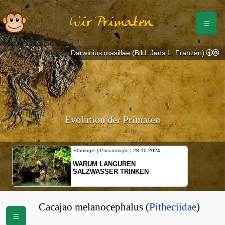
Wir Primaten
Darwinius masillae (Bild: Jens L. Franzen)
Evolution der Primaten
Ethologie | Primatologie |
28.10.2024
WARUM LANGUREN
SALZWASSER TRINKEN
Cacajao melanocephalus (
Pitheciidae
)