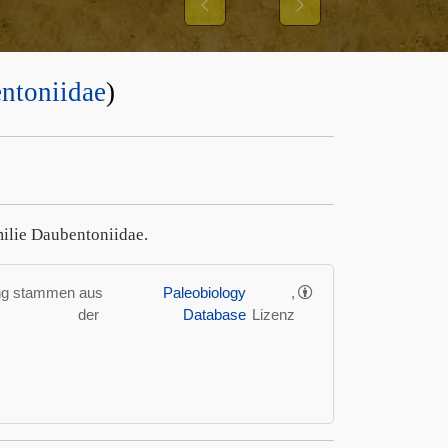
Previous
Next
ntoniidae
)
milie Daubentoniidae.
ung stammen aus
Paleobiology
,
der
Database
Lizenz