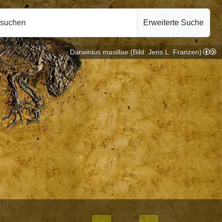
hsuchen
Erweiterte Suche
Darwinius masillae (Bild: Jens L. Franzen)