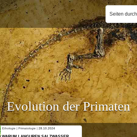
Seiten durc
Evolution der Primaten
Ethologie | Primatologie |
28.10.2024
WARUM LANGUREN SALZWASSER