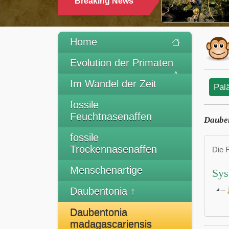
Breaking News
Home
Evolution der Primaten
Im Wandel der Zeit
Pal
fossile
Feuchtnasenaffen
Dauben
fossile
Trockennasenaffen
Die 
Menschenartige
Sys
Daubentonia ↑
Daubentonia
madagascariensis