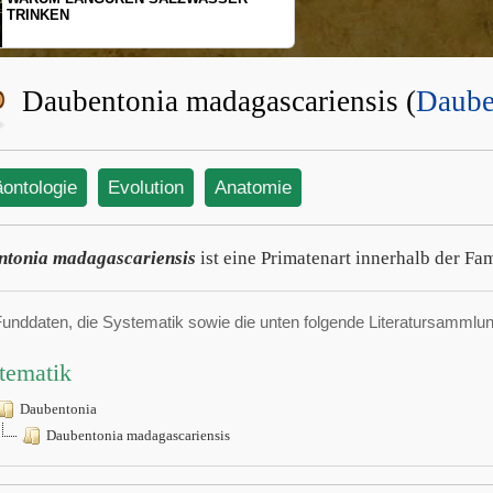
TRINKEN
Daubentonia madagascariensis (
Daube
äontologie
Evolution
Anatomie
tonia madagascariensis
ist eine Primatenart innerhalb der Fa
Funddaten, die Systematik sowie die unten folgende Literatursamml
tematik
Daubentonia
Daubentonia madagascariensis