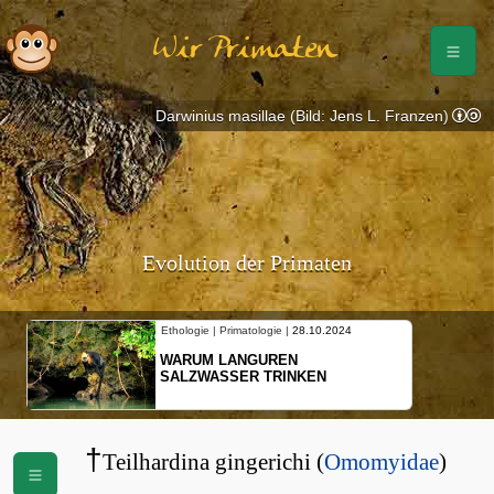
Wir Primaten
Darwinius masillae (Bild: Jens L. Franzen)
Evolution der Primaten
Ethologie | Primatologie |
28.10.2024
WARUM LANGUREN
SALZWASSER TRINKEN
†
Teilhardina gingerichi (
Omomyidae
)