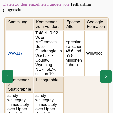
Daten zu den einzelnen Funden von
Teilhardina
gingerichi
Sammlung
Kommentar
Epoche,
Geologie,
zum Fundort
Alter
Formation
T 48 N, R 92
W, on
McDermotts
Ypresian
Butte
zwischen
Quadrangle, in
48.6 und
WW-117
Willwood
Washakie
55.8
County,
Millionen
Wyoming.
Jahren
NE¼, SE¼,
section 10
Kommentar
Lithographie
z.
Stratigraphie
sandy
sandy
white/gray
white/gray
immediately
immediately
over Upper
over Upper