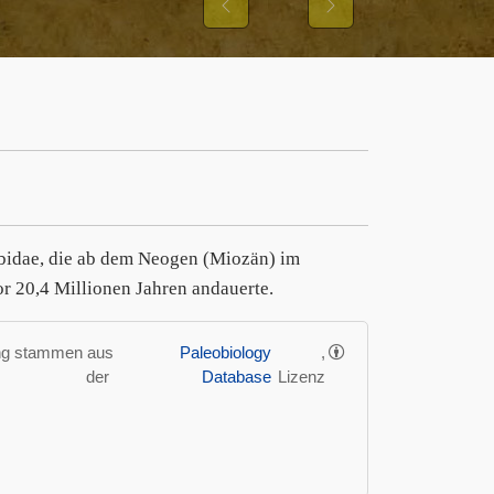
Previous
Next
Cebidae, die ab dem Neogen (Miozän) im
r 20,4 Millionen Jahren andauerte.
ung stammen aus
Paleobiology
,
der
Database
Lizenz