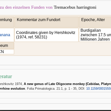
zu den einzelnen Funden von
Tremacebus harringtoni
mlung
Kommentar zum Fundort
Epoche, Alter
Burdigalian
Coordinates given by Hershkovitz
anana
zwischen 17.5 u
(1974, ref. 58231)
Millionen Jahren
seum
CN
eratur
ershkovitz 1974,
A new genus of Late Oligocene monkey (Cebidae, Platyrrh
yrrhine evolution
. Folia Primatologica. 21:1, p. 1 - 35, DOI:
10.1159/0001555