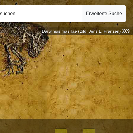
hsuchen
Erweiterte Suche
Darwinius masillae (Bild: Jens L. Franzen)