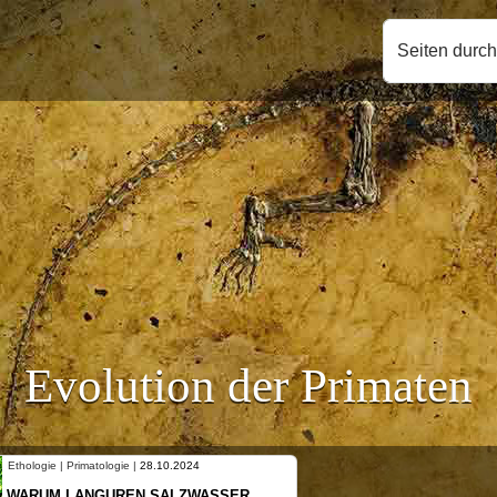
Seiten durc
Evolution der Primaten
Ethologie | Primatologie |
28.10.2024
WARUM LANGUREN SALZWASSER