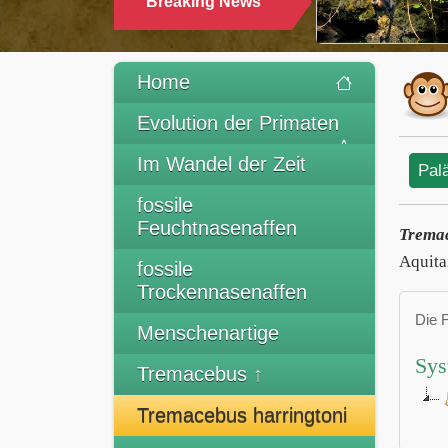
Breaking News
Home
Evolution der Primaten
Im Wandel der Zeit
Pal
fossile
Feuchtnasenaffen
Tremac
Aquita
fossile
Trockennasenaffen
Die 
Menschenartige
Sys
Tremacebus ↑
Tremacebus harringtoni