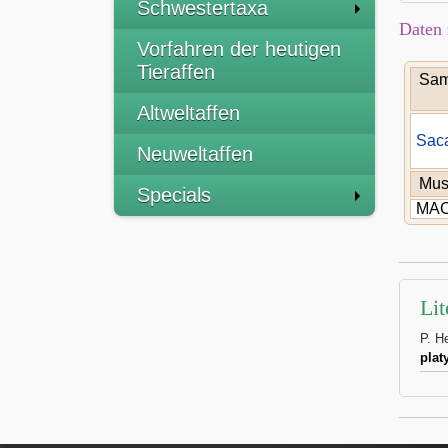
Schwestertaxa
Daten 
Vorfahren der heutigen
Tieraffen
Sam
Altweltaffen
Sac
Neuweltaffen
Mu
Specials
MA
Lit
P. H
plat