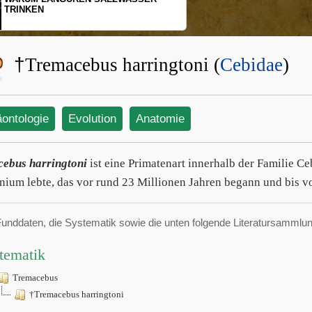
TRINKEN
†
Tremacebus harringtoni (
Cebidae
)
äontologie
Evolution
Anatomie
ebus harringtoni
ist eine Primatenart innerhalb der Familie 
nium lebte, das vor rund 23 Millionen Jahren begann und bis vo
Funddaten, die Systematik sowie die unten folgende Literatursamml
tematik
Tremacebus
†Tremacebus harringtoni