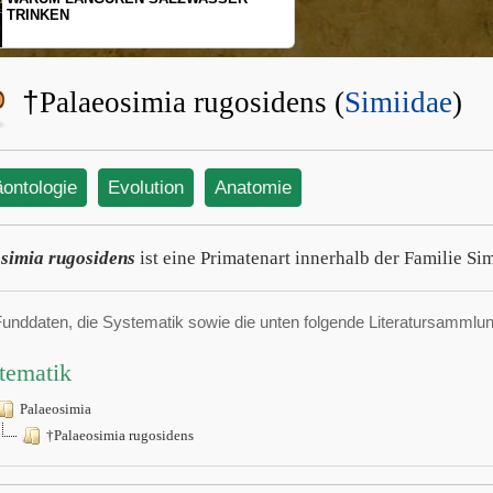
TRINKEN
†
Palaeosimia rugosidens (
Simiidae
)
äontologie
Evolution
Anatomie
simia rugosidens
ist eine Primatenart innerhalb der Familie Sim
Funddaten, die Systematik sowie die unten folgende Literatursamml
tematik
Palaeosimia
†Palaeosimia rugosidens