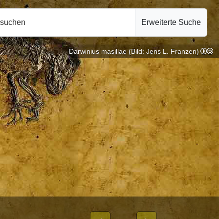
hsuchen
Erweiterte Suche
Darwinius masillae (Bild: Jens L. Franzen)