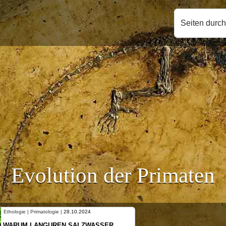
Seiten durc
Evolution der Primaten
Ethologie | Primatologie |
28.10.2024
WARUM LANGUREN SALZWASSER