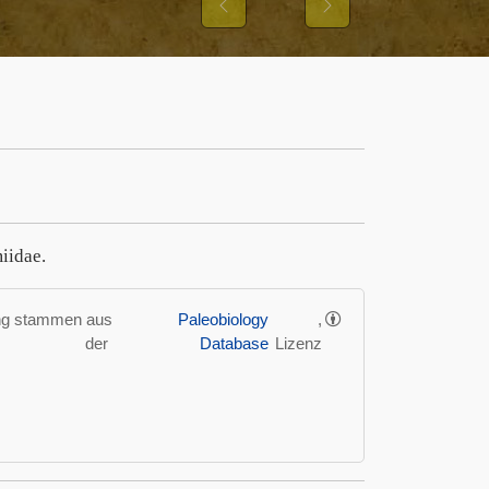
Previous
Next
iidae.
ung stammen aus
Paleobiology
,
der
Database
Lizenz