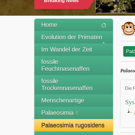
Breaking News
Home
Evolution der Primaten
Im Wandel der Zeit
Pal
fossile
Feuchtnasenaffen
Palaeo
fossile
Trockennasenaffen
Die 
Menschenartige
Sys
Palaeosimia ↑
Palaeosimia rugosidens