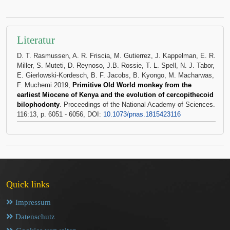
Literatur
D. T. Rasmussen, A. R. Friscia, M. Gutierrez, J. Kappelman, E. R.
Miller, S. Muteti, D. Reynoso, J.B. Rossie, T. L. Spell, N. J. Tabor,
E. Gierlowski-Kordesch, B. F. Jacobs, B. Kyongo, M. Macharwas,
F. Muchemi 2019,
Primitive Old World monkey from the
earliest Miocene of Kenya and the evolution of cercopithecoid
bilophodonty
. Proceedings of the National Academy of Sciences.
116:13, p. 6051 - 6056, DOI:
10.1073/pnas.1815423116
Quick links
Impressum
Datenschutz