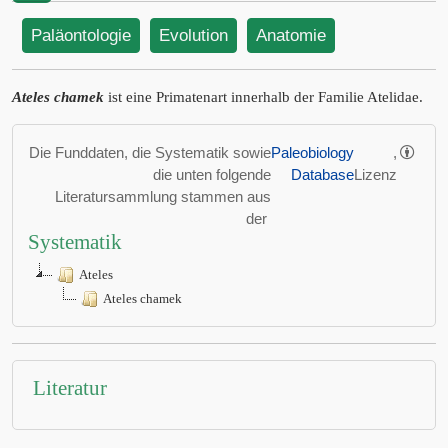
Paläontologie
Evolution
Anatomie
Ateles chamek
ist eine Primatenart innerhalb der Familie Atelidae.
Die Funddaten, die Systematik sowie
Paleobiology
,
die unten folgende
Database
Lizenz
Literatursammlung stammen aus
der
Systematik
Ateles
Ateles chamek
Literatur