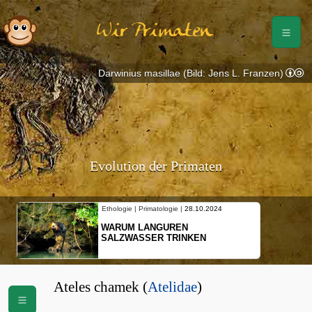
Wir Primaten
Darwinius masillae (Bild: Jens L. Franzen)
Evolution der Primaten
Ethologie | Primatologie |
28.10.2024
WARUM LANGUREN
SALZWASSER TRINKEN
Ateles chamek (
Atelidae
)