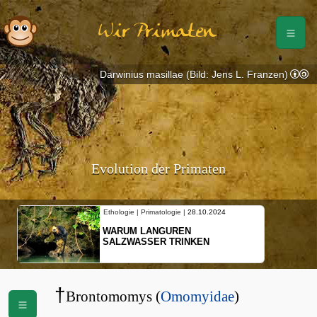
Wir Primaten
Darwinius masillae (Bild: Jens L. Franzen)
Evolution der Primaten
Ethologie | Primatologie |
28.10.2024
WARUM LANGUREN
SALZWASSER TRINKEN
†
Brontomomys (
Omomyidae
)