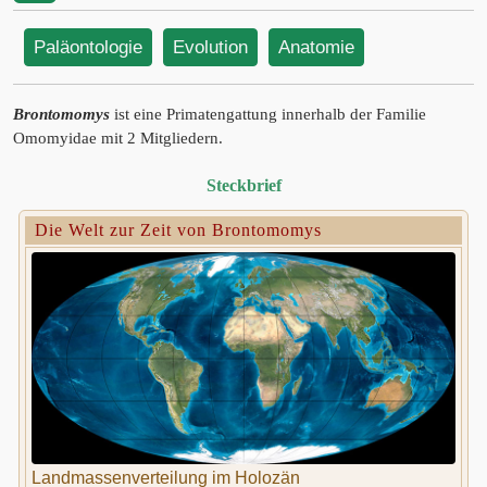
Paläontologie
Evolution
Anatomie
Brontomomys
ist eine Primatengattung innerhalb der Familie
Omomyidae mit 2 Mitgliedern.
Steckbrief
Die Welt zur Zeit von Brontomomys
Landmassenverteilung im Holozän