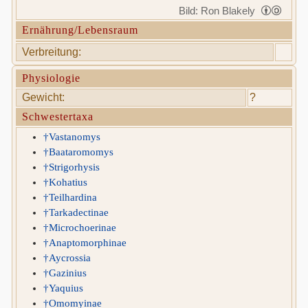
Bild: Ron Blakely
Ernährung/Lebensraum
Verbreitung:
Physiologie
Gewicht:
?
Schwestertaxa
†Vastanomys
†Baataromomys
†Strigorhysis
†Kohatius
†Teilhardina
†Tarkadectinae
†Microchoerinae
†Anaptomorphinae
†Aycrossia
†Gazinius
†Yaquius
†Omomyinae