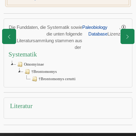
Die Funddaten, die Systematik sowie
Paleobiology
,
die unten folgende
Database
Lizenz
Literatursammlung stammen aus
der
Systematik
Omomyinae
†Brontomomys
†Brontomomys cerutti
Literatur