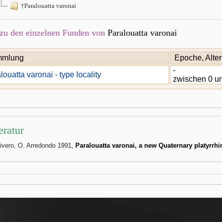
†Paralouatta varonai
zu den einzelnen Funden von
Paralouatta varonai
mlung
Epoche, Alter
-
louatta varonai - type locality
zwischen 0 un
eratur
ivero, O. Arredondo 1991,
Paralouatta varonai, a new Quaternary platyrrh