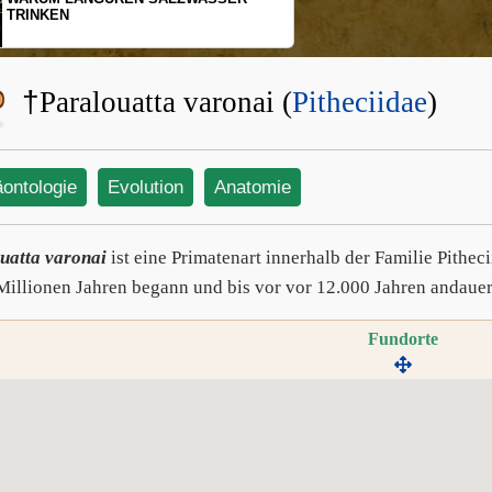
KEN
SCHOPFGIBB
BEWEGUNG
†
Paralouatta varonai (
Pitheciidae
)
äontologie
Evolution
Anatomie
uatta varonai
ist eine Primatenart innerhalb der Familie Pitheci
Millionen Jahren begann und bis vor vor 12.000 Jahren andauer
Fundorte