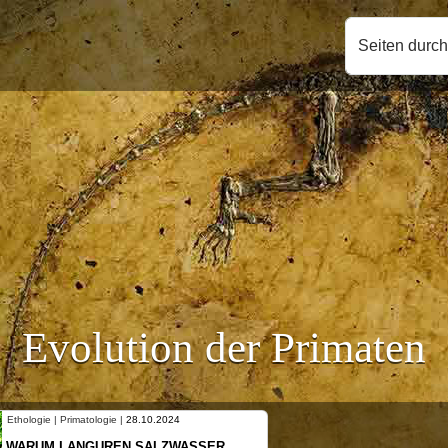
Seiten durc
Evolution der Primaten
ie | Primatologie |
28.10.2024
Ethologie | Prima
UM LANGUREN SALZWASSER
NEUES VON 