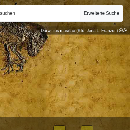
hsuchen
Erweiterte Suche
Darwinius masillae (Bild: Jens L. Franzen)
tologie |
10.10.2024
WEIBLICHEN