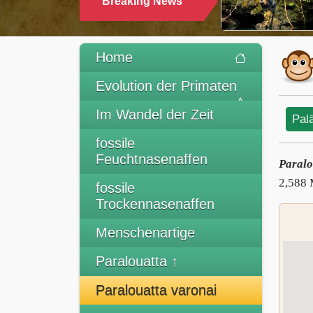
Breaking News
TRIN
Home
Evolution der Primaten
Im Wandel der Zeit
Pal
fossile
Feuchtnasenaffen
Paralo
2,588 
fossile
Trockennasenaffen
Menschenartige
Paralouatta ↑
Paralouatta varonai