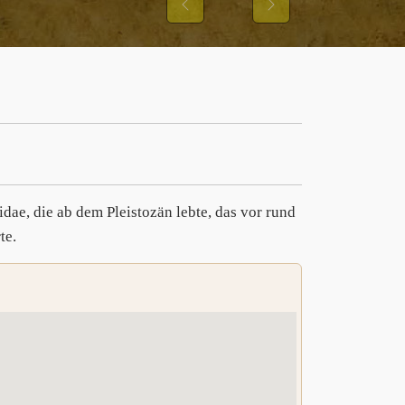
ONS UND IHRER
Previous
Next
SMUSTER
idae, die ab dem Pleistozän lebte, das vor rund
te.