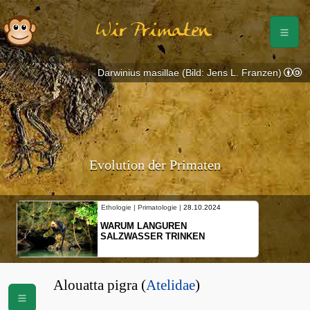
Wir Primaten
Darwinius masillae (Bild: Jens L. Franzen)
Evolution der Primaten
Ethologie | Primatologie |
28.10.2024
WARUM LANGUREN
SALZWASSER TRINKEN
Alouatta pigra (
Atelidae
)