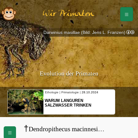
Wir Primaten
Darwinius masillae (Bild: Jens L. Franzen)
Evolution der Primaten
Ethologie | Primatologie |
28.10.2024
WARUM LANGUREN
SALZWASSER TRINKEN
†
Dendropithecus macinnesi
(
Dendropithecidae
)