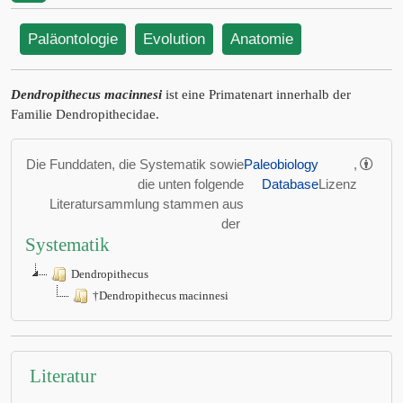
Paläontologie
Evolution
Anatomie
Dendropithecus macinnesi
ist eine Primatenart innerhalb der
Familie Dendropithecidae.
Die Funddaten, die Systematik sowie
Paleobiology
,
die unten folgende
Database
Lizenz
Literatursammlung stammen aus
der
Systematik
Dendropithecus
†Dendropithecus macinnesi
Literatur