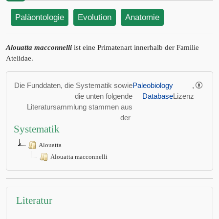
Paläontologie
Evolution
Anatomie
Alouatta macconnelli
ist eine Primatenart innerhalb der Familie
Atelidae.
Die Funddaten, die Systematik sowie
Paleobiology
,
die unten folgende
Database
Lizenz
Literatursammlung stammen aus
der
Systematik
Alouatta
Alouatta macconnelli
Literatur