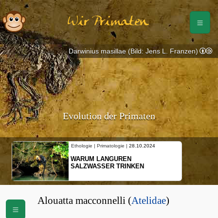
Wir Primaten
Darwinius masillae (Bild: Jens L. Franzen)
Evolution der Primaten
Ethologie | Primatologie |
28.10.2024
WARUM LANGUREN
SALZWASSER TRINKEN
Alouatta macconnelli (
Atelidae
)