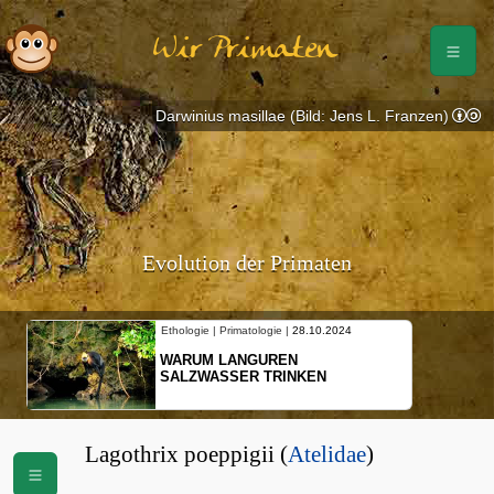
Wir Primaten
Darwinius masillae (Bild: Jens L. Franzen)
Evolution der Primaten
Ethologie | Primatologie |
28.10.2024
WARUM LANGUREN
SALZWASSER TRINKEN
Lagothrix poeppigii (
Atelidae
)