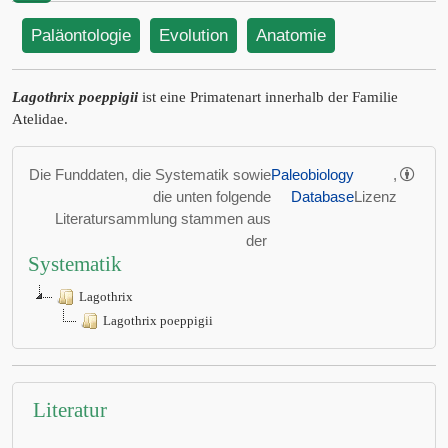
Paläontologie
Evolution
Anatomie
Lagothrix poeppigii
ist eine Primatenart innerhalb der Familie
Atelidae.
Die Funddaten, die Systematik sowie
Paleobiology
,
die unten folgende
Database
Lizenz
Literatursammlung stammen aus
der
Systematik
Lagothrix
Lagothrix poeppigii
Literatur