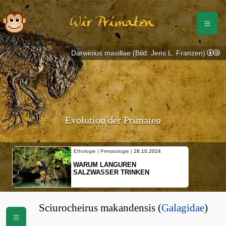
Wir Primaten
Darwinius masillae (Bild: Jens L. Franzen)
Evolution der Primaten
Ethologie | Primatologie |
28.10.2024
WARUM LANGUREN
SALZWASSER TRINKEN
Sciurocheirus makandensis (
Galagidae
)