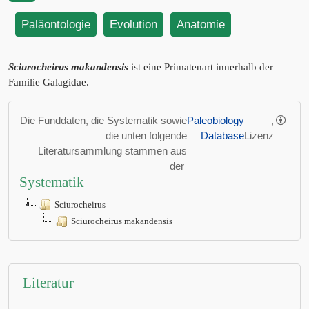
Paläontologie
Evolution
Anatomie
Sciurocheirus makandensis
ist eine Primatenart innerhalb der
Familie Galagidae.
Die Funddaten, die Systematik sowie
Paleobiology
,
die unten folgende
Database
Lizenz
Literatursammlung stammen aus
der
Systematik
Sciurocheirus
Sciurocheirus makandensis
Literatur