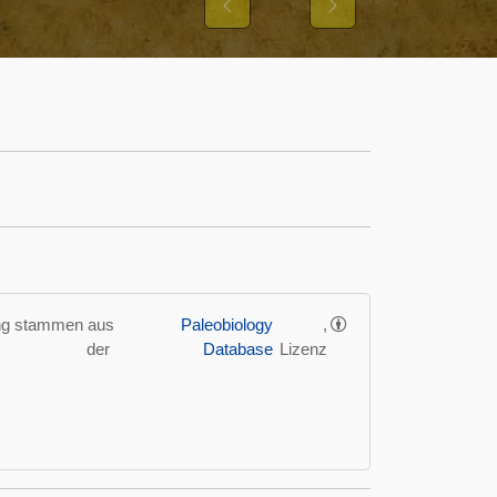
Previous
Next
ung stammen aus
Paleobiology
,
der
Database
Lizenz