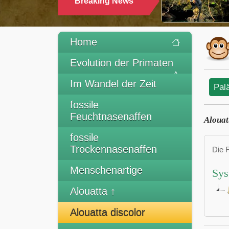
Breaking News
Home
Evolution der Primaten
Im Wandel der Zeit
Pal
fossile
Feuchtnasenaffen
Alouat
fossile
Trockennasenaffen
Die 
Menschenartige
Sys
Alouatta ↑
Alouatta discolor