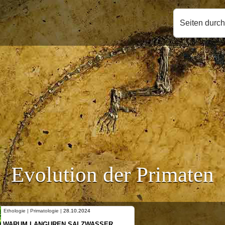
Seiten durc
Evolution der Primaten
Ethologie | Primatologie |
28.10.2024
WARUM LANGUREN SALZWASSER