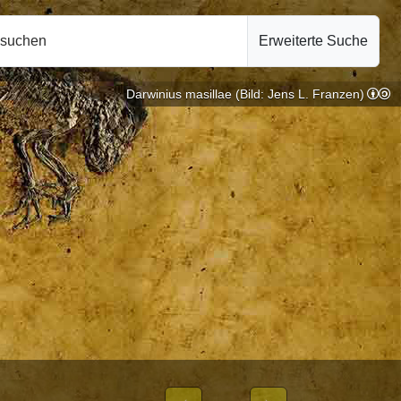
hsuchen
Erweiterte Suche
Darwinius masillae (Bild: Jens L. Franzen)