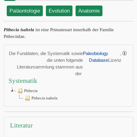
Paläontologie
Evolution
Anatomie
Pithecia isabela
ist eine Primatenart innerhalb der Familie
Pitheciidae.
Die Funddaten, die Systematik sowie
Paleobiology
,
die unten folgende
Database
Lizenz
Literatursammlung stammen aus
der
Systematik
Pithecia
Pithecia isabela
Literatur