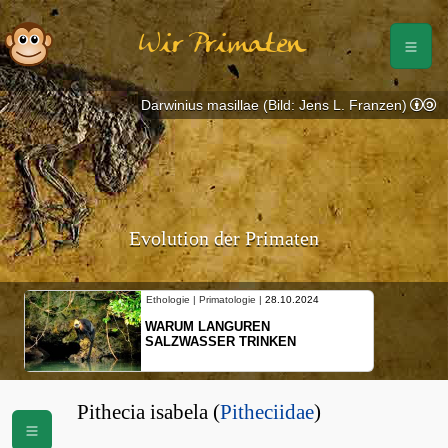
Wir Primaten
Darwinius masillae (Bild: Jens L. Franzen)
Evolution der Primaten
Ethologie | Primatologie |
28.10.2024
WARUM LANGUREN
SALZWASSER TRINKEN
Pithecia isabela (
Pitheciidae
)