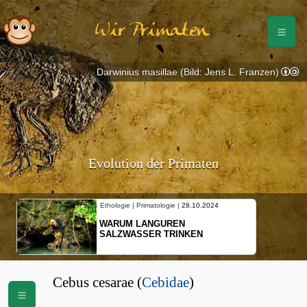
Wir Primaten
Darwinius masillae (Bild: Jens L. Franzen)
Evolution der Primaten
Ethologie | Primatologie |
28.10.2024
WARUM LANGUREN
SALZWASSER TRINKEN
Cebus cesarae (
Cebidae
)